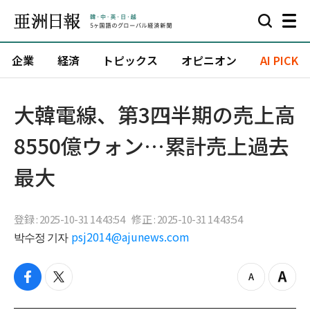
企業
経済
トピックス
オピニオン
AI PICK
大韓電線、第3四半期の売上高
8550億ウォン…累計売上過去
最大
登録 : 2025-10-31 14:43:54
修正 : 2025-10-31 14:43:54
박수정 기자
psj2014@ajunews.com
f
t
z
Z
a
w
o
o
c
i
o
o