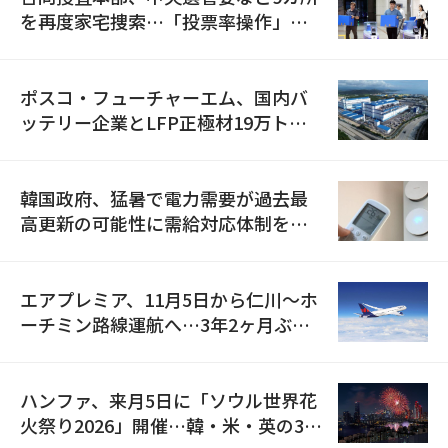
を再度家宅捜索…「投票率操作」の
資料を確保
ポスコ・フューチャーエム、国内バ
ッテリー企業とLFP正極材19万トン
の供給契約を締結
韓国政府、猛暑で電力需要が過去最
高更新の可能性に需給対応体制を点
検
エアプレミア、11月5日から仁川〜ホ
ーチミン路線運航へ…3年2ヶ月ぶり
の再開
ハンファ、来月5日に「ソウル世界花
火祭り2026」開催…韓・米・英の3カ