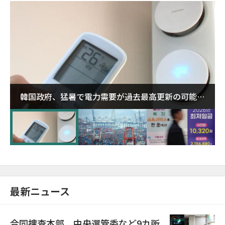
韓国政府、猛暑で電力需要が過去最高更新の可能性
に需給対応体制を点検
最新ニュース
合同捜査本部、中央選管委など9カ所