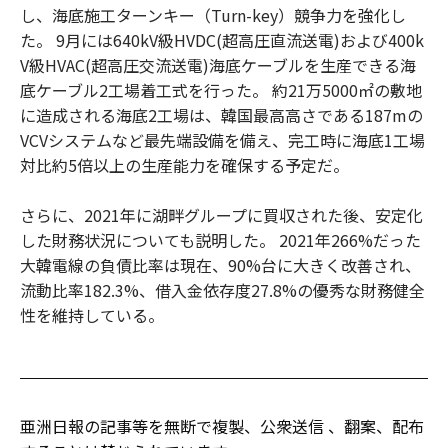
し、海底施工ターンキー（Turn-key）競争力を強化し
た。 9月には640kV級HVDC(超高圧直流送電)および400k
V級HVAC(超高圧交流送電)海底ケーブルを生産できる海
底ケーブル2工場着工式を行った。 約21万5000㎡の敷地
に造成される海底2工場は、韓国最高高さである187mの
VCVシステムなど最先端設備を備え、完工時に海底1工場
対比約5倍以上の生産能力を確保する予定だ。
さらに、2021年に湖畔グループに買収された後、安定化
した財務状況についても説明した。 2021年266%だった
大韓電線の負債比率は現在、90%台に大きく改善され、
流動比率182.3%、借入金依存度27.8%の優秀な財務健全
性を維持している。
亜洲日報の記事等を無断で複製、公衆送信 、翻案、配布