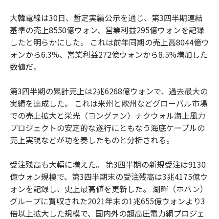
大韓電線は30日、暫定実績公示を通じ、第3四半期連結
基準の売上8550億ウォン、営業利益295億ウォンを記録
したと明らかにした。 これは前年同期の売上高8044億ウ
ォンから6.3%、営業利益272億ウォンから8.5%増加した
数値だ。
第3四半期の累計売上は2兆6268億ウォンで、過去最大の
実績を達成した。 これは米州と欧州などグローバル市場
での売上拡大と栄光（ヨングァン）ナクウォル海上風力
プロジェクトの安定的な遂行にともなう海底ケーブルの
売上実現などが功を奏したものと分析される。
受注残高も大幅に増えた。 第3四半期の新規受注は9130
億ウォン規模で、第3四半期末の受注残高は3兆4175億ウ
ォンを記録し、史上最高値を更新した。 湖畔（ホバン）
グループに買収された2021年末の1兆655億ウォンより3
倍以上拡大した規模で、国内外の超高圧電力網プロジェ