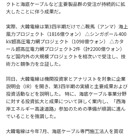
クトと海底ケーブルなど主要製品群の受注が持続的に拡
大したことに伴う成果だ。
実際、大韓電線は第3四半期だけで△鞍馬（アンマ）海上
風力プロジェクト（1816億ウォン） △シンガポール400
kV超高圧電力網プロジェクト（1098億ウォン） △カタ
ール超高圧電力網プロジェクト2件（計2200億ウォン）
など国内外の大規模プロジェクトを相次いで受注し、技
術力と競争力を立証した。
同日、大韓電線は機関投資家とアナリストを対象に企業
説明会（IR）を開き、第3四半期の実績と主要成果および
投資活動などを説明した。 特に、海底ケーブル事業分野
に対する投資拡大と成果について詳しく案内し、「西海
岸エネルギー高速道路」参加のための準備が順調に進ん
でいることを強調した。
大韓電線は今年7月、海底ケーブル専門施工法人を買収