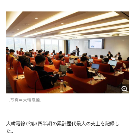
e
t
m
m
b
t
o
i
o
e
u
n
o
r
t
k
［写真＝大韓電線］
大韓電線が第3四半期の累計歴代最大の売上を記録し
た。