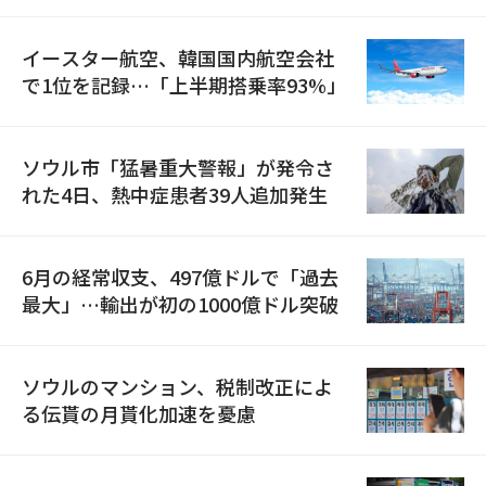
国が参加
イースター航空、韓国国内航空会社
で1位を記録…「上半期搭乗率93%」
ソウル市「猛暑重大警報」が発令さ
れた4日、熱中症患者39人追加発生
6月の経常収支、497億ドルで「過去
最大」…輸出が初の1000億ドル突破
ソウルのマンション、税制改正によ
る伝貰の月貰化加速を憂慮