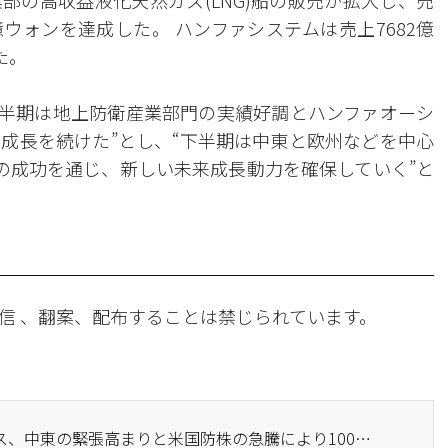
部の高収益液化天然ガス(LNG)船の販売が拡大し、売
7億ウォンを達成した。 ハンファシステムは売上7682億
た。
四半期は地上防衛産業部門の実績好調とハンファオーシ
成長を続けた”とし、“下半期は中東と欧州などを中心
の成功を通じ、新しい未来成長動力を確保していく”と
信 、翻案、配布することは禁じられています。
· ハンファエアロスペース、中東の緊張高まりと米国防株の急騰により100万円突破