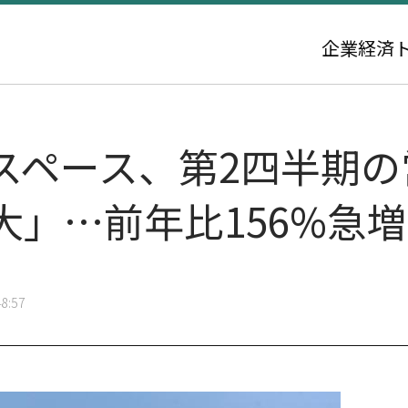
企業
経済
ペース、第2四半期の営
」…前年比156%急増
8:57