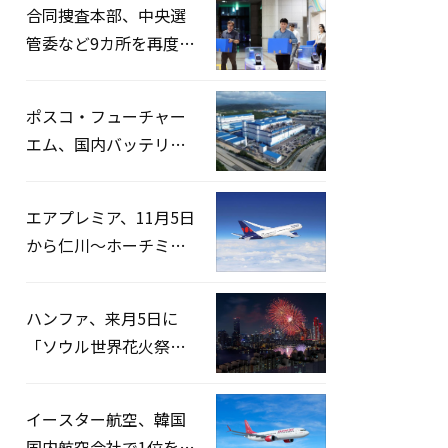
合同捜査本部、中央選
管委など9カ所を再度家
宅捜索…「投票率操
作」の資料を確保
ポスコ・フューチャー
エム、国内バッテリー
企業とLFP正極材19万ト
ンの供給契約を締結
エアプレミア、11月5日
から仁川〜ホーチミン
路線運航へ…3年2ヶ月
ぶりの再開
ハンファ、来月5日に
「ソウル世界花火祭り
2026」開催…韓・米・
英の3カ国が参加
イースター航空、韓国
国内航空会社で1位を記