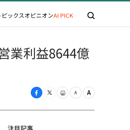
トピックス
オピニオン
AI PICK
業利益8644億
注目記事