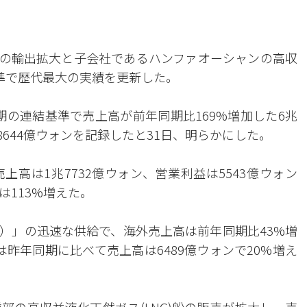
の輸出拡大と子会社であるハンファオーシャンの高収
準で歴代最大の実績を更新した。
期の連結基準で売上高が前年同期比169%増加した6兆
た8644億ウォンを記録したと31日、明らかにした。
高は1兆7732億ウォン、営業利益は5543億ウォン
は113%増えた。
）」の迅速な供給で、海外売上高は前年同期比43%増
は昨年同期に比べて売上高は6489億ウォンで20%増え