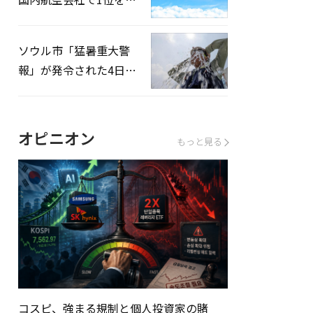
録…「上半期搭乗率
93%」
ソウル市「猛暑重大警
報」が発令された4日、
熱中症患者39人追加発
生
オピニオン
もっと見る
コスピ、強まる規制と個人投資家の賭