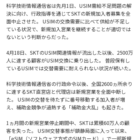
科学技術情報通信省は先月1日、USIM需給不足問題の解
決に向け、行政指導を通じてSKTの新規加入者募集を全
面中止させた。 USIMの交換需要に比べて供給が不足し
ている状況で、新規加入営業を継続することが適切では
ないという判断からだった。
4月18日、SKTのUSIM関連情報が流出した以後、2500万
人に達する顧客がUSIM交換に乗り出した。 普段保有し
ているUSIMでは交替需要に耐えられない状況が続いた。
科学技術情報通信省の行政命令以後、全国2600ヵ所余り
に達するSKT直営店と代理店は新規営業を全面中断し
た。 USIMの交替を待たずに番号移動する加入者が増
え、補助金競争が過熱する「補助金大乱」も起きた。
1ヵ月間の新規営業停止期間中、SKTは累積60万人の顧
客を失った。 USIM交替事態が鎮静局面に入って以来、
「eSIM（ソフトウェア方式のSIMカード）」で一部新規