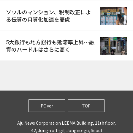
ソウルのマンション、税制改正によ
る伝貰の月貰化加速を憂慮
5大銀行も地方銀行も延滞率上昇…融
資のハードルはさらに高く
PC ver
TOP
Aju News Corporation LEEMA Building, 11th floor,
42, Jong-ro 1-gil, Jongno-gu, Seoul