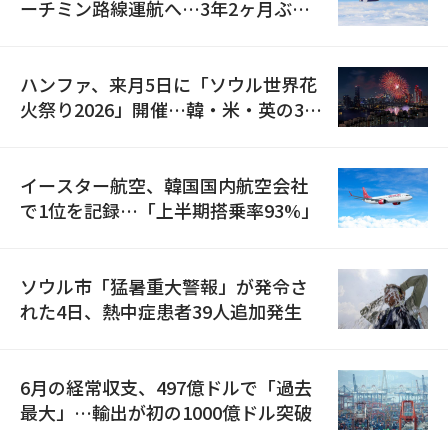
ーチミン路線運航へ…3年2ヶ月ぶり
の再開
ハンファ、来月5日に「ソウル世界花
火祭り2026」開催…韓・米・英の3カ
国が参加
イースター航空、韓国国内航空会社
で1位を記録…「上半期搭乗率93%」
ソウル市「猛暑重大警報」が発令さ
れた4日、熱中症患者39人追加発生
6月の経常収支、497億ドルで「過去
最大」…輸出が初の1000億ドル突破