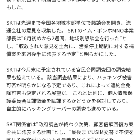
もした。
SKTは先週まで全国各地域本部単位で懇談会を開き、流
通会社の意見を収集した。 SKTのイム・ボンホMNO事業
部長は“6月初めから2週間、地域別懇談会を行った”と
し、“収斂された意見を土台に、営業停止期間に対する補
償案を来週後半に発表する予定”と明らかにした。
SKTは今月末に予定されている官民合同調査団の調査結
果も控えている。 該当調査結果により、ハッキング被害
可否が明らかになる予定であり、これによって違約金免
除可否も決定される展望だ。 これとは別に、個人情報保
護委員会は課徴金を賦課するかどうかを検討しており、
自主的にハッキングサーバーの調査も進めている。
SKT関係者は“政府調査が終わり次第、顧客信頼回復方案
を共に発表する計画”とし、“最後までUSIM交替で不便を
感じる顧客がいないよう最善を尽くす”と述べた。