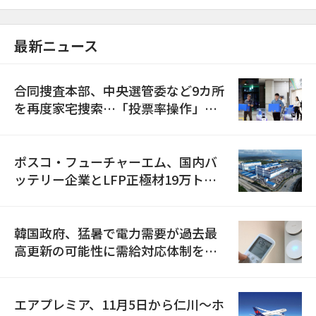
最新ニュース
合同捜査本部、中央選管委など9カ所
を再度家宅捜索…「投票率操作」の
資料を確保
ポスコ・フューチャーエム、国内バ
ッテリー企業とLFP正極材19万トン
の供給契約を締結
韓国政府、猛暑で電力需要が過去最
高更新の可能性に需給対応体制を点
検
エアプレミア、11月5日から仁川〜ホ