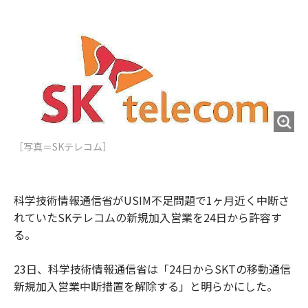
e
t
m
m
b
t
o
i
o
e
u
n
o
r
t
k
［写真＝SKテレコム］
科学技術情報通信省がUSIM不足問題で1ヶ月近く中断さ
れていたSKテレコムの新規加入営業を24日から許容す
る。
23日、科学技術情報通信省は「24日からSKTの移動通信
新規加入営業中断措置を解除する」と明らかにした。