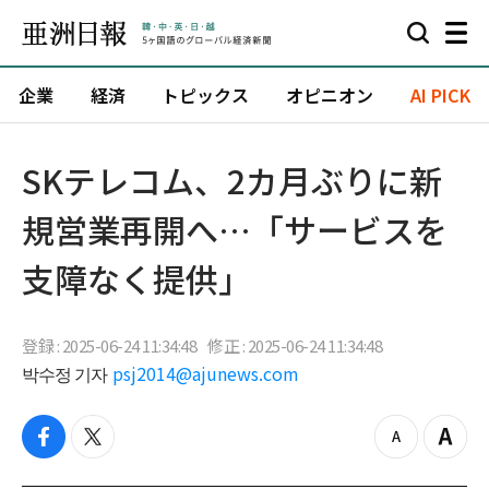
企業
経済
トピックス
オピニオン
AI PICK
SKテレコム、2カ月ぶりに新
規営業再開へ…「サービスを
支障なく提供」
登録 : 2025-06-24 11:34:48
修正 : 2025-06-24 11:34:48
박수정 기자
psj2014@ajunews.com
f
t
z
Z
a
w
o
o
c
i
o
o