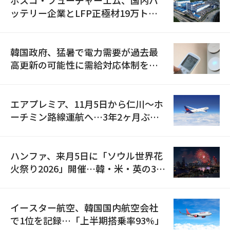
ポスコ・フューチャーエム、国内バ
ッテリー企業とLFP正極材19万トン
の供給契約を締結
韓国政府、猛暑で電力需要が過去最
高更新の可能性に需給対応体制を点
検
エアプレミア、11月5日から仁川〜ホ
ーチミン路線運航へ…3年2ヶ月ぶり
の再開
ハンファ、来月5日に「ソウル世界花
火祭り2026」開催…韓・米・英の3カ
国が参加
イースター航空、韓国国内航空会社
で1位を記録…「上半期搭乗率93%」