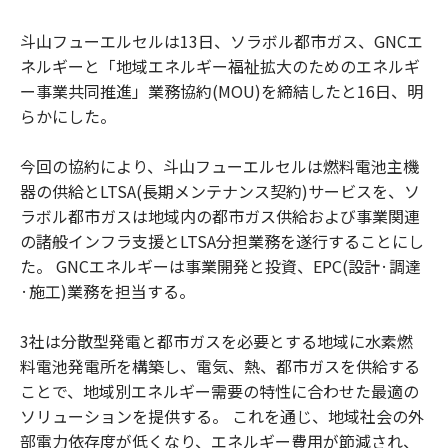
斗山フューエルセルは13日、ソラボル都市ガス、GNCエ
ネルギーと「地域エネルギー福祉拡大のためのエネルギ
ー事業共同推進」業務協約(MOU)を締結したと16日、明
らかにした。
今回の協約により、斗山フューエルセルは燃料電池主機
器の供給とLTSA(長期メンテナンス契約)サービスを、ソ
ラボル都市ガスは地域内の都市ガス供給および事業関連
の諸般インフラ支援とLTSA分担業務を遂行することにし
た。 GNCエネルギーは事業開発と投資、EPC(設計·調達
·施工)業務を担当する。
3社は分散型発電と都市ガスを必要とする地域に水素燃
料電池発電所を構築し、電気、熱、都市ガスを供給する
ことで、地域別エネルギー需要の特性に合わせた最適の
ソリューションを提供する。 これを通じ、地域社会の外
部電力依存度が低くなり、エネルギー費用が節減され、