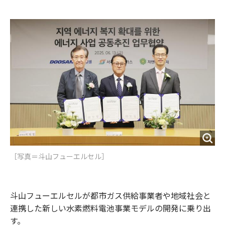
e
t
m
m
b
t
o
i
o
e
u
n
o
r
t
k
［写真＝斗山フューエルセル］
斗山フューエルセルが都市ガス供給事業者や地域社会と
連携した新しい水素燃料電池事業モデルの開発に乗り出
す。