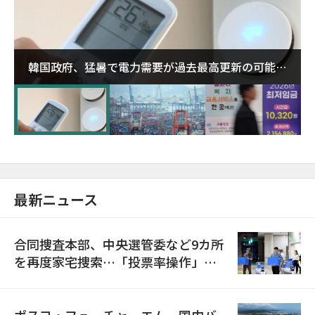
韓国政府、猛暑で電力需要が過去最高更新の可能性
に需給対応体制を点検
最新ニュース
合同捜査本部、中央選管委など9カ所
を再度家宅捜索…「投票率操作」の
資料を確保