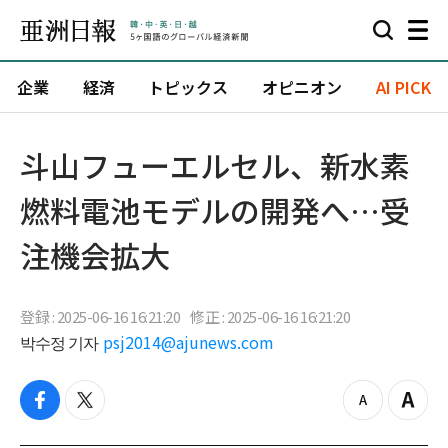
企業
経済
トピックス
オピニオン
AI PICK
斗山フューエルセル、新水素
燃料電池モデルの開発へ…受
注機会拡大
登録 : 2025-06-16 16:21:20
修正 : 2025-06-16 16:21:20
박수정 기자
psj2014@ajunews.com
f
t
z
Z
a
w
o
o
c
i
o
o