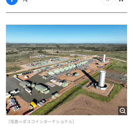
f
t
z
Z
a
w
o
o
c
i
o
o
e
t
m
m
b
t
o
i
o
e
u
n
o
r
t
k
［写真＝ポスコインターナショナル］