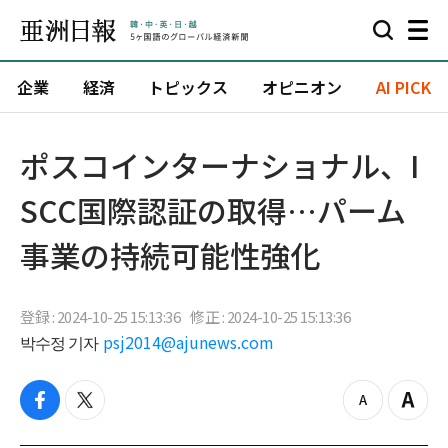
企業
経済
トピックス
オピニオン
AI PICK
ポスコインターナショナル、I
SCC国際認証の取得…パーム
事業の持続可能性強化
登録 : 2024-10-25 15:13:36
修正 : 2024-10-25 15:13:36
박수정 기자
psj2014@ajunews.com
f
t
z
Z
a
w
o
o
c
i
o
o