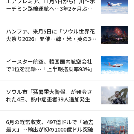
エアプレミア、11月5日から仁川〜ホ
ーチミン路線運航へ…3年2ヶ月ぶり
の再開
ハンファ、来月5日に「ソウル世界花
火祭り2026」開催…韓・米・英の3カ
国が参加
イースター航空、韓国国内航空会社
で1位を記録…「上半期搭乗率93%」
ソウル市「猛暑重大警報」が発令さ
れた4日、熱中症患者39人追加発生
6月の経常収支、497億ドルで「過去
最大」…輸出が初の1000億ドル突破