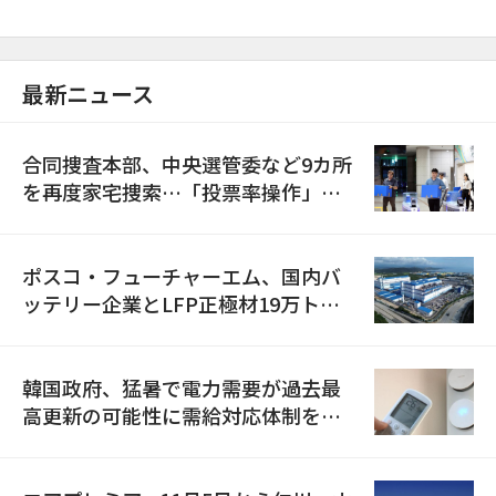
最新ニュース
合同捜査本部、中央選管委など9カ所
を再度家宅捜索…「投票率操作」の
資料を確保
ポスコ・フューチャーエム、国内バ
ッテリー企業とLFP正極材19万トン
の供給契約を締結
韓国政府、猛暑で電力需要が過去最
高更新の可能性に需給対応体制を点
検