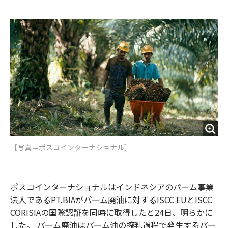
e
t
m
m
b
t
o
i
o
e
u
n
o
r
t
k
［写真＝ポスコインターナショナル］
ポスコインターナショナルはインドネシアのパーム事業
法人であるPT.BIAがパーム廃油に対するISCC EUとISCC
CORISIAの国際認証を同時に取得したと24日、明らかに
した。 パーム廃油はパーム油の搾乳過程で発生するパー