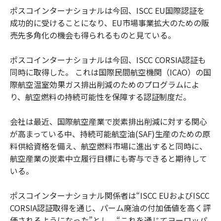
ポスコインターナショナルは今回、ISCC EU国際認証を
成功的に受けることになり、EU市場事業拡大のための販
売先多角化の機会も得られるものと見ている。
ポスコインターナショナルは今回、ISCC CORSIA認証も
同時に取得した。 これは国際民間航空機関（ICAO）の国
際航空温室効果ガス排出削減のためのプログラムによ
り、航空燃料の持続可能性を保障する認証制度だ。
会社は最近、国際航空産業で炭素排出削減に対する関心
が高まっている中、持続可能航空油(SAF)生産のための原
料供給資格を備え、航空燃料市場に進出すると同時に、
航空産業の炭素中立履行目標にも寄与できると期待して
いる。
ポスコインターナショナル関係者は“ISCC EUおよびISCC
CORSIA認証取得を通じ、パーム廃油の付加価値を高く評
価されるようになった”とし、“これを通じてヨーロッパ