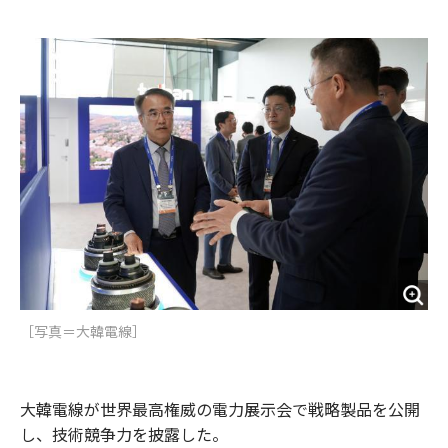
e
t
m
m
b
t
o
i
o
e
u
n
o
r
t
k
［写真＝大韓電線］
大韓電線が世界最高権威の電力展示会で戦略製品を公開
し、技術競争力を披露した。