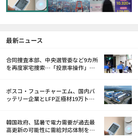
最新ニュース
合同捜査本部、中央選管委など9カ所
を再度家宅捜索…「投票率操作」の
資料を確保
ポスコ・フューチャーエム、国内バ
ッテリー企業とLFP正極材19万トン
の供給契約を締結
韓国政府、猛暑で電力需要が過去最
高更新の可能性に需給対応体制を点
検