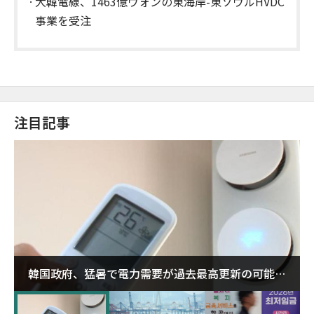
大韓電線、1463億ウォンの東海岸-東ソウルHVDC
事業を受注
注目記事
韓国政府、猛暑で電力需要が過去最高更新の可能性
に需給対応体制を点検