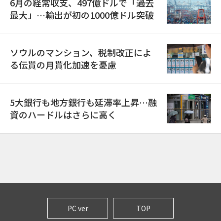
6月の経常収支、497億ドルで「過去
最大」…輸出が初の1000億ドル突破
ソウルのマンション、税制改正によ
る伝貰の月貰化加速を憂慮
5大銀行も地方銀行も延滞率上昇…融
資のハードルはさらに高く
PC ver
TOP