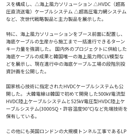
スを構成し、△海上風力ソリューション △HVDC（超高
圧直流送電）ケーブルシステム △超高圧電力網システム
など、次世代戦略製品と主力製品を展示した。
特に、海上風力ソリューションをブース前面に配置し、
海底ケーブルの生産から施工まで一括進行できるターン
キー力量を強調した。 国内外のプロジェクトに供給した
海底ケーブルの成果と韓国唯一の海上風力用CLV模型な
どを展示し、現在進行中の海底ケーブル工場の段階別投
資計画を公開した。
国家核心技術に指定されたHVDCケーブルシステムも公
開した。 大韓電線は韓国で初めて開発した500㎸電流型
HVDC陸上ケーブルシステムと525㎸電圧型HVDC陸上ケ
ーブルシステム(3000SQ・許容温度90℃)など先端技術を
保有している。
この他にも英国ロンドンの大規模トンネル工事であるLP