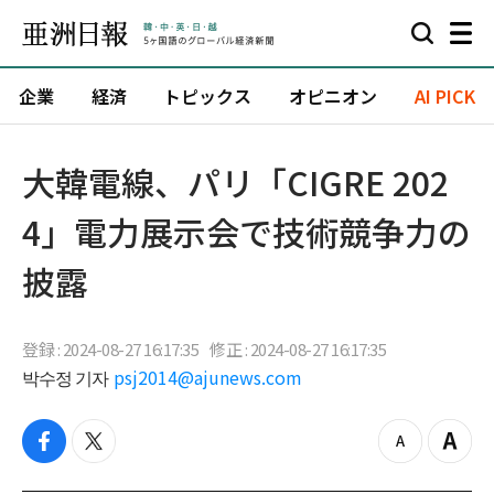
企業
経済
トピックス
オピニオン
AI PICK
大韓電線、パリ「CIGRE 202
4」電力展示会で技術競争力の
披露
登録 : 2024-08-27 16:17:35
修正 : 2024-08-27 16:17:35
박수정 기자
psj2014@ajunews.com
f
t
z
Z
a
w
o
o
c
i
o
o