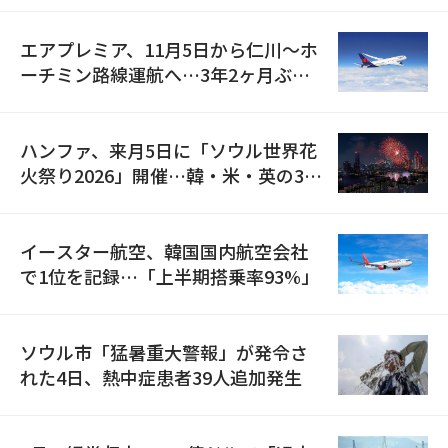
エアプレミア、11月5日から仁川〜ホ
ーチミン路線運航へ…3年2ヶ月ぶり
の再開
ハンファ、来月5日に「ソウル世界花
火祭り2026」開催…韓・米・英の3カ
国が参加
イースター航空、韓国国内航空会社
で1位を記録…「上半期搭乗率93%」
ソウル市「猛暑重大警報」が発令さ
れた4日、熱中症患者39人追加発生