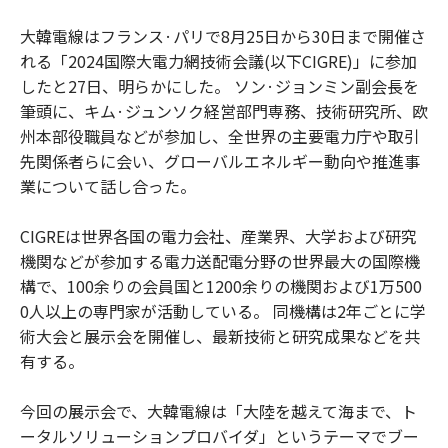
大韓電線はフランス·パリで8月25日から30日まで開催さ
れる「2024国際大電力網技術会議(以下CIGRE)」に参加
したと27日、明らかにした。 ソン·ジョンミン副会長を
筆頭に、キム·ジュンソク経営部門専務、技術研究所、欧
州本部役職員などが参加し、全世界の主要電力庁や取引
先関係者らに会い、グローバルエネルギー動向や推進事
業について話し合った。
CIGREは世界各国の電力会社、産業界、大学および研究
機関などが参加する電力送配電分野の世界最大の国際機
構で、100余りの会員国と1200余りの機関および1万500
0人以上の専門家が活動している。 同機構は2年ごとに学
術大会と展示会を開催し、最新技術と研究成果などを共
有する。
今回の展示会で、大韓電線は「大陸を越えて海まで、ト
ータルソリューションプロバイダ」というテーマでブー