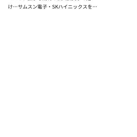
け…サムスン電子・SKハイニックスを巡
る明暗