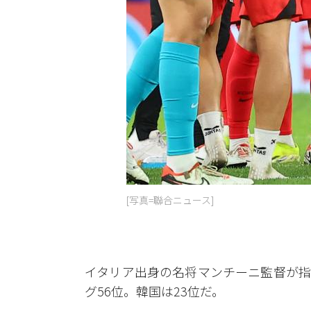
[写真=聯合ニュース]
イタリア出身の名将マンチーニ監督が指
グ56位。韓国は23位だ。