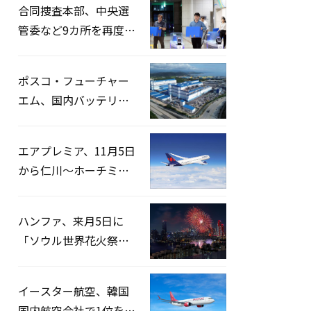
合同捜査本部、中央選
管委など9カ所を再度家
宅捜索…「投票率操
作」の資料を確保
ポスコ・フューチャー
エム、国内バッテリー
企業とLFP正極材19万ト
ンの供給契約を締結
エアプレミア、11月5日
から仁川〜ホーチミン
路線運航へ…3年2ヶ月
ぶりの再開
ハンファ、来月5日に
「ソウル世界花火祭り
2026」開催…韓・米・
英の3カ国が参加
イースター航空、韓国
国内航空会社で1位を記