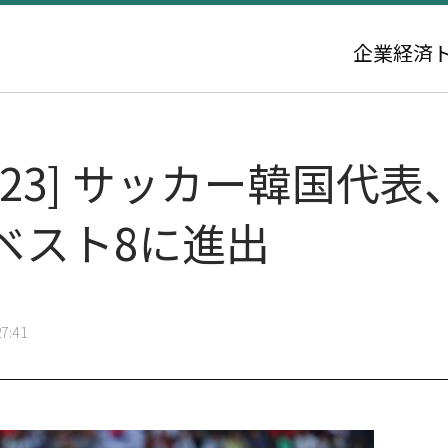
企業
経済
023] サッカー韓国代
ベスト8に進出
7:41