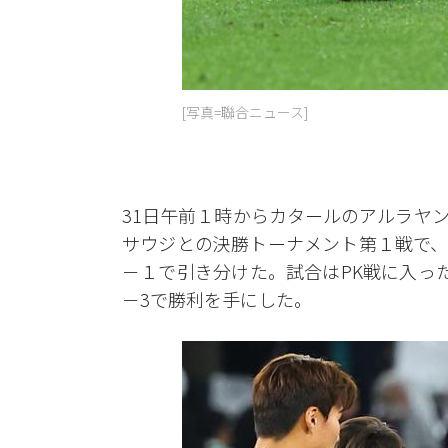
[写真=聯合ニュース]
31日午前１時からカタールのアルラヤ
サウジとの決勝トーナメント第１戦で、
－１で引き分けた。試合はPK戦に入っ
－3で勝利を手にした。