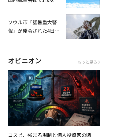
録…「上半期搭乗率
93%」
ソウル市「猛暑重大警
報」が発令された4日、
熱中症患者39人追加発
生
オピニオン
もっと見る
コスピ、強まる規制と個人投資家の賭