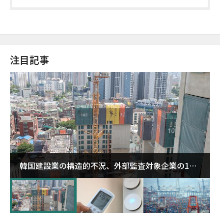
注目記事
韓国建設業の構造的不況、外部監査対象企業の1割
超が「ゾンビ企業」に…5年で2.8倍増