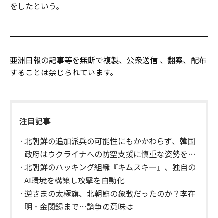
をしたという。
亜洲日報の記事等を無断で複製、公衆送信 、翻案、配布
することは禁じられています。
注目記事
北朝鮮の追加派兵の可能性にもかかわらず、韓国
政府はウクライナへの防空支援に慎重な姿勢を示
す
北朝鮮のハッキング組織『キムスキー』、独自の
AI環境を構築し攻撃を自動化
逆さまの太極旗、北朝鮮の象徴だったのか？李在
明・金閔錫まで…論争の意味は