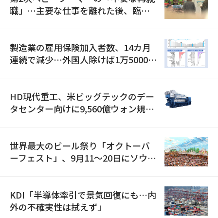
職」…主要な仕事を離れた後、臨時
職が2倍近くに急増
製造業の雇用保険加入者数、14カ月
連続で減少…外国人除けば1万5000人
減
HD現代重工、米ビッグテックのデー
タセンター向けに9,560億ウォン規模
の発電設備を受注…「過去最大」
世界最大のビール祭り「オクトーバ
ーフェスト」、9月11〜20日にソウル
で開催
KDI「半導体牽引で景気回復にも…内
外の不確実性は拭えず」