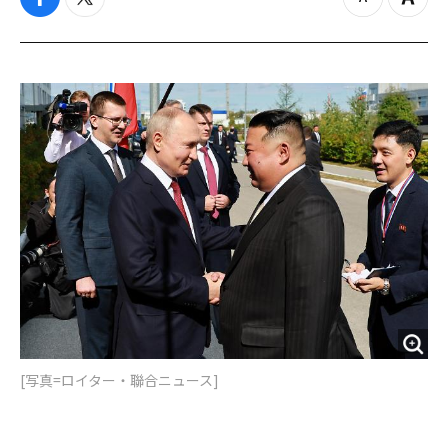
f
t
z
Z
a
w
o
o
c
i
o
o
e
t
m
m
b
t
o
i
o
e
u
n
o
r
t
k
[写真=ロイター・聯合ニュース]