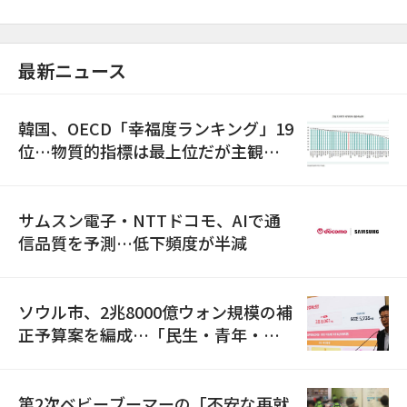
最新ニュース
韓国、OECD「幸福度ランキング」19
位…物質的指標は最上位だが主観的
満足度は最下位
サムスン電子・NTTドコモ、AIで通
信品質を予測…低下頻度が半減
ソウル市、2兆8000億ウォン規模の補
正予算案を編成…「民生・青年・安
全」に8100億ウォンを集中投資
第2次ベビーブーマーの「不安な再就