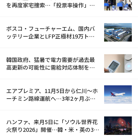
を再度家宅捜索…「投票率操作」の
資料を確保
ポスコ・フューチャーエム、国内バ
ッテリー企業とLFP正極材19万トン
の供給契約を締結
韓国政府、猛暑で電力需要が過去最
高更新の可能性に需給対応体制を点
検
エアプレミア、11月5日から仁川〜ホ
ーチミン路線運航へ…3年2ヶ月ぶり
の再開
ハンファ、来月5日に「ソウル世界花
火祭り2026」開催…韓・米・英の3カ
国が参加