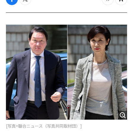
f
t
z
Z
a
w
o
o
c
i
o
o
e
t
m
m
b
t
o
i
o
e
u
n
o
r
t
k
[写真=聯合ニュース（写真共同取材団）]