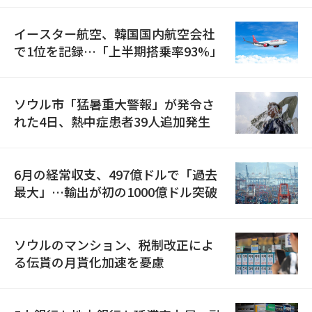
イースター航空、韓国国内航空会社
で1位を記録…「上半期搭乗率93%」
ソウル市「猛暑重大警報」が発令さ
れた4日、熱中症患者39人追加発生
6月の経常収支、497億ドルで「過去
最大」…輸出が初の1000億ドル突破
ソウルのマンション、税制改正によ
る伝貰の月貰化加速を憂慮