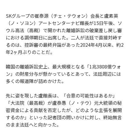
SKグループの崔泰源（チェ・テウォン）会長と盧素英
（ノ・ソヨン）アートセンターナビ館長が15日午後、ソ
ウル高法（高裁）で開かれた離婚訴訟の破棄差し戻し審
における調停期日に出席した。二人が法廷で直接対峙す
るのは、控訴審の最終弁論があった2024年4月以来、約2
年2ヶ月ぶりのことだ。
韓国の離婚訴訟史上、最大規模となる「1兆3808億ウォ
ン」の財産分与が懸かっているとあって、法廷周辺には
多くの報道陣が詰めかけた。
先に姿を現した盧館長は、「合意の可能性はあるか」
「大法院（最高裁）が盧泰愚（ノ・テウ）元大統領の秘
密資金による貢献を否定したが、どのような主張を展開
するのか」といった記者団の問いかけに対し、終始無言
のまま法廷へと向かった。