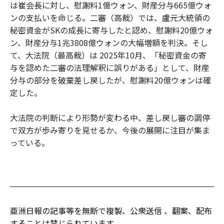
は崔会長に対し、慰謝料1億ウォン、財産分与665億ウォ
ンの支払いを命じる。二審（高裁）では、盧元大統領の
秘密資金がSKの成長に寄与したと認め、慰謝料20億ウォ
ン、財産分与1兆3808億ウォンの大幅増額を判決。そし
て、大法院（最高裁）は 2025年10月、「秘密資金の寄
与を認めた二審の法理解釈に誤りがある」として、財産
分与の部分を破棄差し戻したが、慰謝料20億ウォンは確
定した。
大法院の判断により形勢が変わる中、差し戻し審の調停
で双方が歩み寄りを見せるか、今後の展開に注目が集ま
っている。
亜洲日報の記事等を無断で複製、公衆送信 、翻案、配布
することは禁じられています。