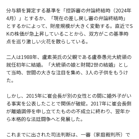
分与額を算定する基準を「控訴審の弁論終結時（2024年
4月）」とするか、「現在の差し戻し審の弁論終結時」
とするかによって、財産規模が大きく変動する。直近でS
Kの株価が急上昇していることから、双方がこの基準時
点を巡り激しい火花を散らしている。
二人は1988年、盧素英氏の父親である盧泰愚元大統領の
就任初年に結婚。「大統領の娘と財閥2世の結婚」とし
て当時、世間の大きな注目を集め、3人の子供をもうけ
た。
しかし、2015年に崔会長が別の女性との間に婚外子がい
る事実を公表したことで関係が破綻。2017年に崔会長側
が離婚調停を申し立てたものの不成立に終わり、翌年か
ら本格的な法廷闘争へと発展した。
これまでに出された司法判断は、一審（家庭裁判所）で