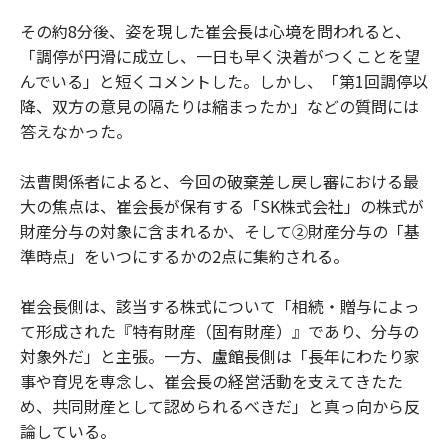
その約8分後、姿を現した崔会長は心境を問われると、
「調停が円滑に成立し、一日も早く決着がつくことを望
んでいる」と短くコメントした。しかし、「第1回調停以
降、双方の意見の隔たりは縮まったか」などの質問には
答えなかった。
法曹関係者によると、今回の破棄差し戻し審における最
大の焦点は、崔会長が保有する「SK株式会社」の株式が
財産分与の対象に含まれるか、そして②財産分与の「基
準時点」をいつにするかの2点に集約される。
崔会長側は、該当する株式について「相続・贈与によっ
て形成された『特有財産（固有財産）』であり、分与の
対象外だ」と主張。一方、盧館長側は「長年にわたり家
事や育児を専念し、崔会長の経営活動を支えてきたた
め、共同財産として認められるべきだ」と真っ向から反
論している。