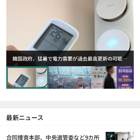
韓国政府、猛暑で電力需要が過去最高更新の可能性
に需給対応体制を点検
最新ニュース
合同捜査本部、中央選管委など9カ所