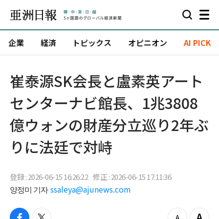
企業
経済
トピックス
オピニオン
AI PICK
崔泰源SK会長と盧素英アート
センターナビ館長、1兆3808
億ウォンの財産分立巡り2年ぶ
りに法廷で対峙
登録 : 2026-06-15 16:26:22
修正 : 2026-06-15 17:11:36
양정미 기자
ssaleya@ajunews.com