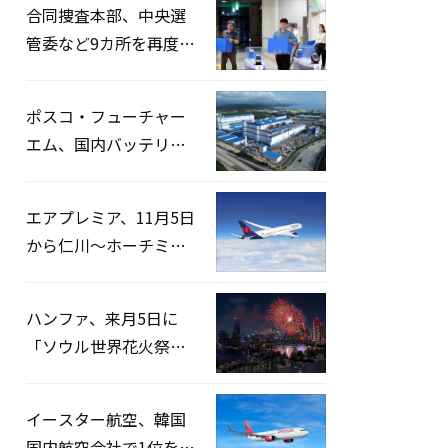
合同捜査本部、中央選
管委など9カ所を再度家
宅捜索…「投票率操
作」の資料を確保
ポスコ・フューチャー
エム、国内バッテリー
企業とLFP正極材19万ト
ンの供給契約を締結
エアプレミア、11月5日
から仁川〜ホーチミン
路線運航へ…3年2ヶ月
ぶりの再開
ハンファ、来月5日に
「ソウル世界花火祭り
2026」開催…韓・米・
英の3カ国が参加
イースター航空、韓国
国内航空会社で1位を記