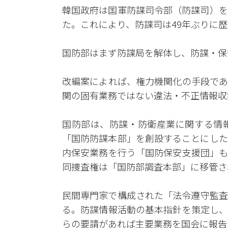
韓国政府は国軍防諜司令部（防諜司）を
た。これにより、防諜司は49年ぶりに
国防部はまず防諜局を解体し、防諜・保
改編案によれば、権力機関化の手段であ
関の固有業務ではない違法・不正情報収
国防部は、防諜・防衛産業に関する情
「国防防諜本部」を創設することにした
内保安業務を行う「国防保安支援団」も
同捜査権は「国防部調査本部」に移管さ
民間専門家で構成された「法令遵守監査
る。防諜情報活動の基本指針を策定し、
らの要請があれば主要業務を国会に報告