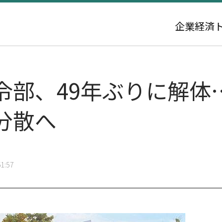
企業
経済
令部、49年ぶりに解体
分散へ
1:57