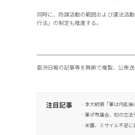
同時に、防諜活動の範囲および違法活動
行法」の制定も推進する。
亜洲日報の記事等を無断で複製、公衆送
注目記事
· 李大統領「軍は内乱
· 軍ポ市議会、初の立
· 米露、ミサイル不足