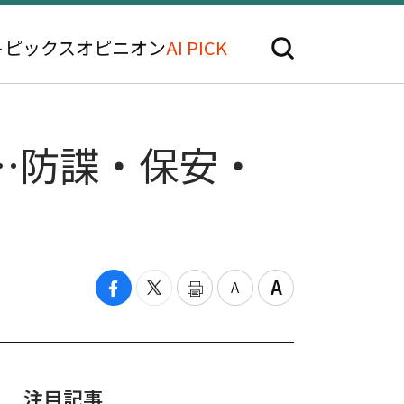
トピックス
オピニオン
AI PICK
…防諜・保安・
注目記事