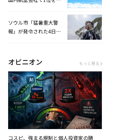
録…「上半期搭乗率
93%」
ソウル市「猛暑重大警
報」が発令された4日、
熱中症患者39人追加発
生
オピニオン
もっと見る
コスピ、強まる規制と個人投資家の賭