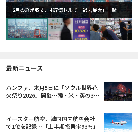
6月の経常収支、497億ドルで「過去最大」…輸出
が初の1000億ドル突破
最新ニュース
ハンファ、来月5日に「ソウル世界花
火祭り2026」開催…韓・米・英の3カ
国が参加
イースター航空、韓国国内航空会社
で1位を記録…「上半期搭乗率93%」