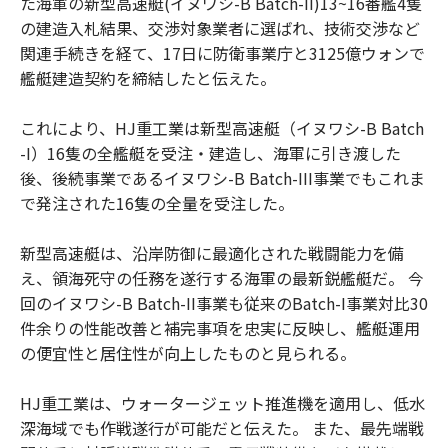
た海軍の新型高速艇(イヌワシ-B Batch-II)13~16番艦4隻
の建造入札結果、交渉対象業者に選ばれ、技術交渉など
関連手続きを経て、17日に防衛事業庁と3125億ウォンで
艦艇建造契約を締結したと伝えた。
これにより、HJ重工業は新型高速艇（イヌワシ-B Batch
-I）16隻の全艦艇を受注・建造し、海軍に引き渡した
後、後続事業であるイヌワシ-B Batch-III事業でもこれま
で発注された16隻の全量を受注した。
新型高速艇は、沿岸防御に最適化された戦闘能力を備
え、領海死守の任務を遂行する海軍の最新鋭艦艇だ。 今
回のイヌワシ-B Batch-II事業も従来のBatch-I事業対比30
件余りの性能改善と補完事項を忠実に反映し、艦艇運用
の便宜性と居住性が向上したものと見られる。
HJ重工業は、ウォータージェット推進機を適用し、低水
深海域でも作戦遂行が可能だと伝えた。 また、最先端戦