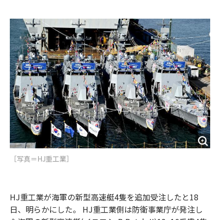
e
t
m
m
b
t
o
i
o
e
u
n
o
r
t
k
［写真＝HJ重工業］
HJ重工業が海軍の新型高速艇4隻を追加受注したと18
日、明らかにした。 HJ重工業側は防衛事業庁が発注し