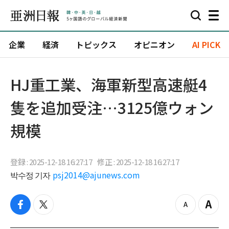
企業
経済
トピックス
オピニオン
AI PICK
HJ重工業、海軍新型高速艇4
隻を追加受注…3125億ウォン
規模
登録 : 2025-12-18 16:27:17
修正 : 2025-12-18 16:27:17
박수정 기자
psj2014@ajunews.com
f
t
z
Z
a
w
o
o
c
i
o
o