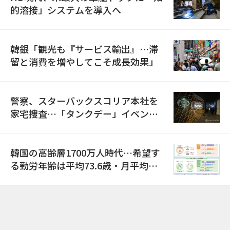
的溶接」システムを導入へ
韓銀「観光も『サービス輸出』…滞
留と消費を増やしてこそ成長効果」
警察、スターバックスコリア本社を
家宅捜査…「タンクデー」イベント
巡り侮辱容疑
韓国の高齢層1700万人時代…希望す
る勤労年齢は平均73.6歳・月平均賃
金は300万ウォン以上