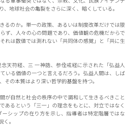
なる軍事衝突ではなく、宗教、文化、民族アイデンテ
り、地球社会の亀裂をさらに深く、暗くしている。
きるのか。単一の政策、あるいは制度改革だけでは限
らず、人々の心の問題であり、価値観の危機だからで
それは数値では測れない「共同体の感覚」と「共に生
念天符経、三 一神誥、参佺戒経に示された「弘益人
ている価値の一つと言えるだろう。弘益人間は、しば
、その本質はより深い哲学的基盤を持つ。
間が自然と社会の秩序の中で調和して生きるべきこと
であるという「三一」の理念をもとに、対立ではなく
ダーシップの在り方を示し、指導者は特定階層ではな
説く。