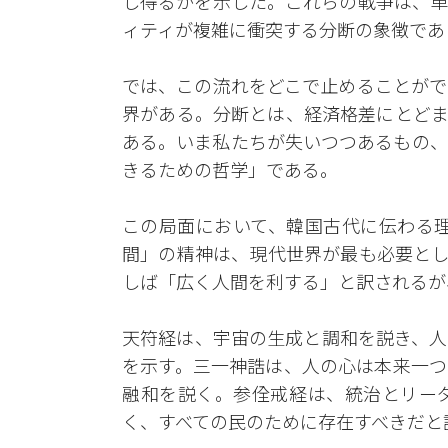
し得るかを示した。これらの戦争は、単
ィティが複雑に衝突する分断の象徴であ
では、この流れをどこで止めることがで
界がある。分断とは、経済格差にとどま
ある。いま私たちが失いつつあるもの、
きるための哲学」である。
この局面において、韓国古代に伝わる理
間」の精神は、現代世界が最も必要とし
しば「広く人間を利する」と訳されるが
天符経は、宇宙の生成と調和を説き、人
を示す。三一神誥は、人の心は本来一つ
融和を説く。参佺戒経は、統治とリー
く、すべての民のために存在すべきだと