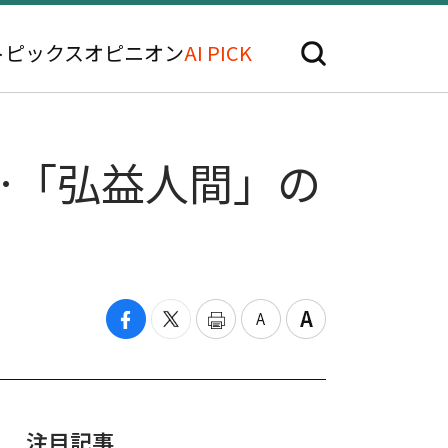
トピックス
オピニオン
AI PICK
…「弘益人間」の
注目記事