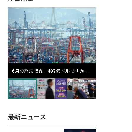
6月の経常収支、497億ドルで「過去
最大」…輸出が初の1000億ドル突破
最新ニュース