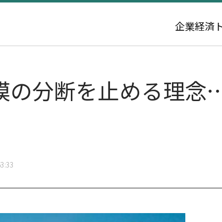
企業
経済
規模の分断を止める理念
3:33