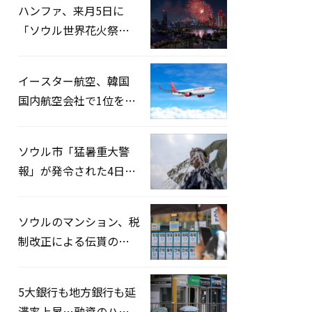
ハンファ、来月5日に
「ソウル世界花火祭り
2026」開催…韓・米・
英の3カ国が参加
イースター航空、韓国
国内航空会社で1位を記
録…「上半期搭乗率
93%」
ソウル市「猛暑重大警
報」が発令された4日、
熱中症患者39人追加発
生
ソウルのマンション、税
制改正による伝貰の月
貰化加速を憂慮
5大銀行も地方銀行も延
滞率上昇…融資のハー