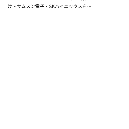
け…サムスン電子・SKハイニックスを巡
る明暗