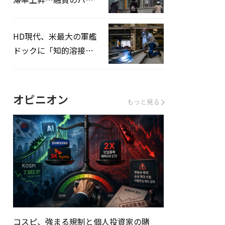
ドルはさらに高く
HD現代、米最大の軍艦
ドックに「知的溶接」
システムを導入へ
オピニオン
もっと見る
コスピ、強まる規制と個人投資家の賭