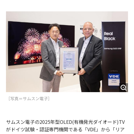
e
t
m
m
b
t
o
i
o
e
u
n
o
r
t
k
［写真＝サムスン電子］
サムスン電子の2025年型OLED(有機発光ダイオード)TV
がドイツ試験・認証専門機関である「VDE」から「リア