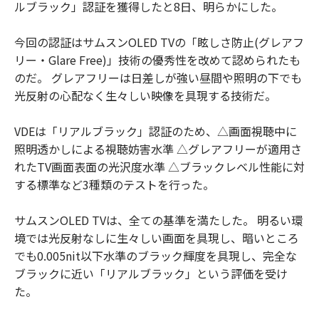
ルブラック」認証を獲得したと8日、明らかにした。
今回の認証はサムスンOLED TVの「眩しさ防止(グレアフ
リー・Glare Free)」技術の優秀性を改めて認められたも
のだ。 グレアフリーは日差しが強い昼間や照明の下でも
光反射の心配なく生々しい映像を具現する技術だ。
VDEは「リアルブラック」認証のため、△画面視聴中に
照明透かしによる視聴妨害水準 △グレアフリーが適用さ
れたTV画面表面の光沢度水準 △ブラックレベル性能に対
する標準など3種類のテストを行った。
サムスンOLED TVは、全ての基準を満たした。 明るい環
境では光反射なしに生々しい画面を具現し、暗いところ
でも0.005nit以下水準のブラック輝度を具現し、完全な
ブラックに近い「リアルブラック」という評価を受け
た。