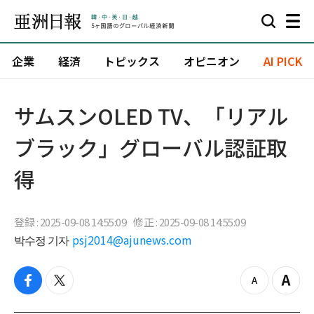
企業
経済
トピックス
オピニオン
AI PICK
サムスンOLED TV、「リアル
ブラック」グローバル認証取
得
登録 : 2025-09-08 14:55:09
修正 : 2025-09-08 14:55:09
박수정 기자
psj2014@ajunews.com
f
t
z
Z
a
w
o
o
c
i
o
o