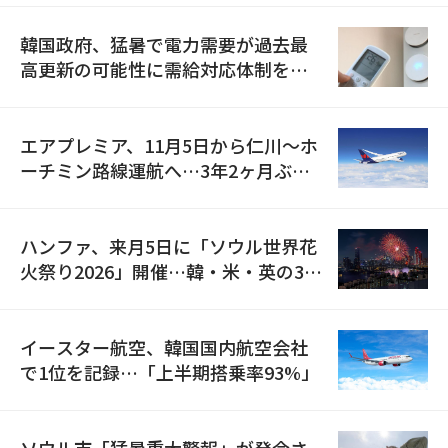
韓国政府、猛暑で電力需要が過去最
高更新の可能性に需給対応体制を点
検
エアプレミア、11月5日から仁川〜ホ
ーチミン路線運航へ…3年2ヶ月ぶり
の再開
ハンファ、来月5日に「ソウル世界花
火祭り2026」開催…韓・米・英の3カ
国が参加
イースター航空、韓国国内航空会社
で1位を記録…「上半期搭乗率93%」
ソウル市「猛暑重大警報」が発令さ