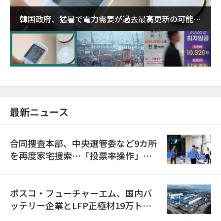
韓国政府、猛暑で電力需要が過去最高更新の可能性
に需給対応体制を点検
最新ニュース
合同捜査本部、中央選管委など9カ所
を再度家宅捜索…「投票率操作」の
資料を確保
ポスコ・フューチャーエム、国内バ
ッテリー企業とLFP正極材19万トン
の供給契約を締結