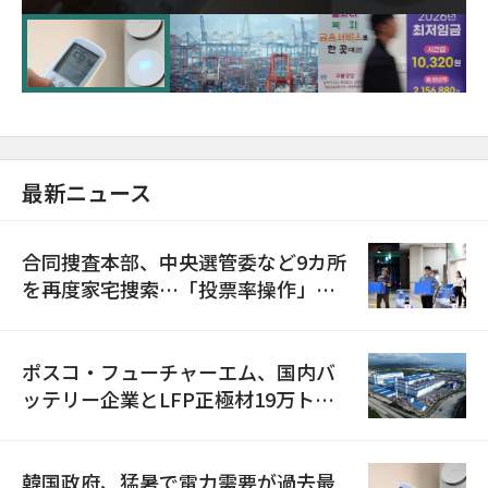
に需給対応体制を点検
最新ニュース
合同捜査本部、中央選管委など9カ所
を再度家宅捜索…「投票率操作」の
資料を確保
ポスコ・フューチャーエム、国内バ
ッテリー企業とLFP正極材19万トン
の供給契約を締結
韓国政府、猛暑で電力需要が過去最