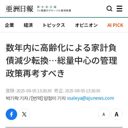
企業
経済
トピックス
オピニオン
AI PICK
数年内に高齢化による家計負
債減少転換…総量中心の管理
政策再考すべき
登録 : 2025-08-05 13:26:30
修正 : 2025-08-05 13:26:30
박기락 기자 / [번역] 양정미 기자
ssaleya@ajunews.com
f
t
z
Z
a
w
o
o
c
i
o
o