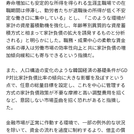
寿命増加にも安定的な所得を得られる生涯主職場での在
職期間は停滞し、勤労者たちが退職後の所得が低く不安
定な働き口に集中している」とし、「このような環境が
家計の資産蓄積動機を強化し、年齢帯別異質的な資産蓄
積方式と相まって家計負債の拡大を誘発するものと分析
される」と明らかにした。職務・成果中心の柔軟な賃金
体系の導入は労働市場の効率性向上と共に家計負債の増
加傾向緩和にも寄与できるという指摘だ。
また、人口構造の変化のような韓国経済の基礎条件がGD
P対比家計負債比率の傾向に大きな影響を及ぼすという
点で、任意の総量目標を設定し、これを中心に管理する
方式の家計負債政策が不要な摩擦と高い調整費用を招く
など、意図しない市場歪曲を招く恐れがあると指摘し
た。
金融市場が正常に作動する環境で、一部の例外的な状況
を除いて、資金の流れを過度に制約するより、借主の償