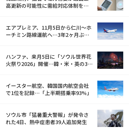
高更新の可能性に需給対応体制を点
検
エアプレミア、11月5日から仁川〜ホ
ーチミン路線運航へ…3年2ヶ月ぶり
の再開
ハンファ、来月5日に「ソウル世界花
火祭り2026」開催…韓・米・英の3カ
国が参加
イースター航空、韓国国内航空会社
で1位を記録…「上半期搭乗率93%」
ソウル市「猛暑重大警報」が発令さ
れた4日、熱中症患者39人追加発生