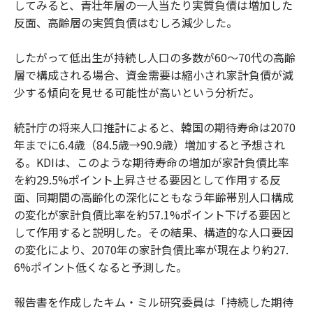
してみると、青壮年層の一人当たり実質負債は増加した
反面、高齢層の実質負債はむしろ減少した。
したがって低出生が持続し人口の多数が60～70代の高齢
層で構成される場合、資金需要は縮小され家計負債が減
少する傾向を見せる可能性が高いという分析だ。
統計庁の将来人口推計によると、韓国の期待寿命は2070
年までに6.4歳（84.5歳→90.9歳）増加すると予想され
る。KDIは、このような期待寿命の増加が家計負債比率
を約29.5%ポイント上昇させる要因として作用する反
面、同期間の高齢化の深化にともなう年齢帯別人口構成
の変化が家計負債比率を約57.1%ポイント下げる要因と
して作用すると説明した。その結果、構造的な人口要因
の変化により、2070年の家計負債比率が現在より約27.
6%ポイント低くなると予測した。
報告書を作成したキム・ミル研究委員は「持続した期待