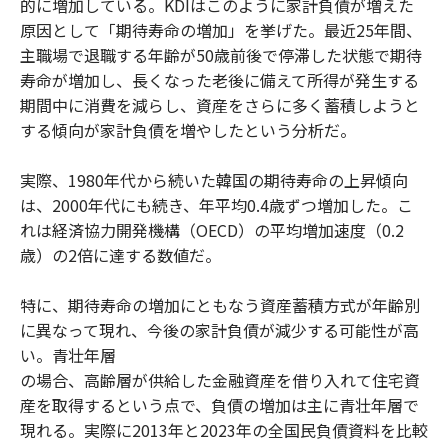
的に増加している。KDIはこのように家計負債が増えた
原因として「期待寿命の増加」を挙げた。最近25年間、
主職場で退職する年齢が50歳前後で停滞した状態で期待
寿命が増加し、長くなった老後に備えて所得が発生する
期間中に消費を減らし、資産をさらに多く蓄積しようと
する傾向が家計負債を増やしたという分析だ。
実際、1980年代から続いた韓国の期待寿命の上昇傾向
は、2000年代にも続き、年平均0.4歳ずつ増加した。こ
れは経済協力開発機構（OECD）の平均増加速度（0.2
歳）の2倍に達する数値だ。
特に、期待寿命の増加にともなう資産蓄積方式が年齢別
に異なって現れ、今後の家計負債が減少する可能性が高
い。青壮年層
の場合、高齢層が供給した金融資産を借り入れて住宅資
産を取得するという点で、負債の増加は主に青壮年層で
現れる。実際に2013年と2023年の全国民負債資料を比較