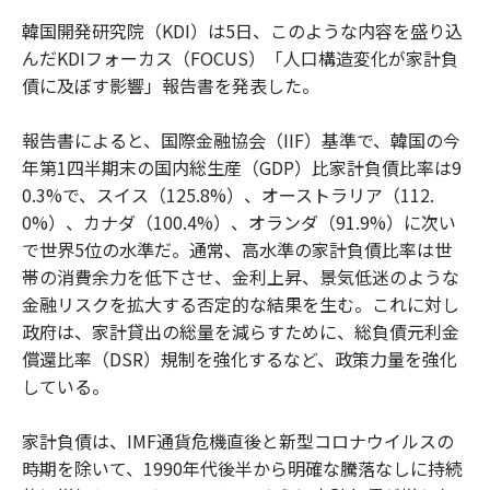
韓国開発研究院（KDI）は5日、このような内容を盛り込
んだKDIフォーカス（FOCUS）「人口構造変化が家計負
債に及ぼす影響」報告書を発表した。
報告書によると、国際金融協会（IIF）基準で、韓国の今
年第1四半期末の国内総生産（GDP）比家計負債比率は9
0.3%で、スイス（125.8%）、オーストラリア（112.
0%）、カナダ（100.4%）、オランダ（91.9%）に次い
で世界5位の水準だ。通常、高水準の家計負債比率は世
帯の消費余力を低下させ、金利上昇、景気低迷のような
金融リスクを拡大する否定的な結果を生む。これに対し
政府は、家計貸出の総量を減らすために、総負債元利金
償還比率（DSR）規制を強化するなど、政策力量を強化
している。
家計負債は、IMF通貨危機直後と新型コロナウイルスの
時期を除いて、1990年代後半から明確な騰落なしに持続