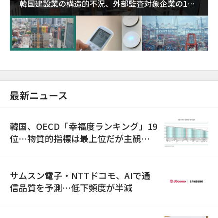
韓国建設業の構造的不況、外部監査対象企業の1割
超が「ゾンビ企業」に…5年で2.8倍増
最新ニュース
韓国、OECD「幸福度ランキング」19
位…物質的指標は最上位だが主観的
満足度は最下位
サムスン電子・NTTドコモ、AIで通
信品質を予測…低下頻度が半減