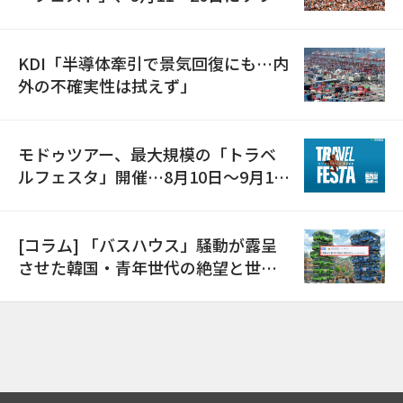
で開催
KDI「半導体牽引で景気回復にも…内
外の不確実性は拭えず」
モドゥツアー、最大規模の「トラベ
ルフェスタ」開催…8月10日～9月11
日
[コラム] 「バスハウス」騒動が露呈
させた韓国・青年世代の絶望と世代
間格差