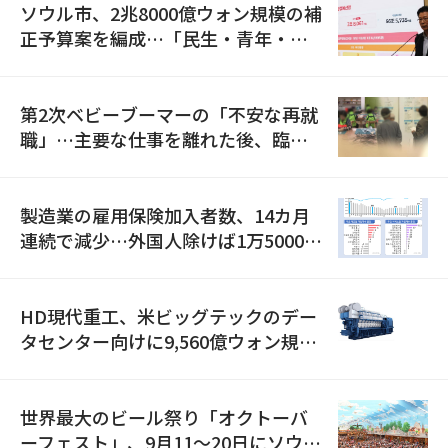
ソウル市、2兆8000億ウォン規模の補
正予算案を編成…「民生・青年・安
全」に8100億ウォンを集中投資
第2次ベビーブーマーの「不安な再就
職」…主要な仕事を離れた後、臨時
職が2倍近くに急増
製造業の雇用保険加入者数、14カ月
連続で減少…外国人除けば1万5000人
減
HD現代重工、米ビッグテックのデー
タセンター向けに9,560億ウォン規模
の発電設備を受注…「過去最大」
世界最大のビール祭り「オクトーバ
ーフェスト」、9月11〜20日にソウル