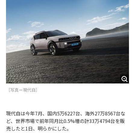
o
e
u
n
o
r
t
k
［写真＝現代自］
現代自は今年7月、国内5万6227台、海外27万8567台な
ど、世界市場で前年同月比0.5%増の計33万4794台を販
売したと1日、明らかにした。