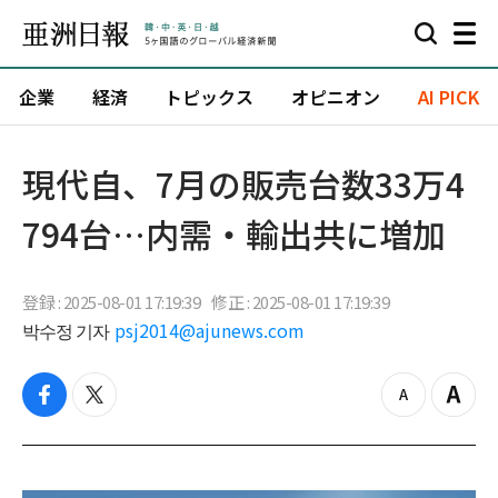
企業
経済
トピックス
オピニオン
AI PICK
現代自、7月の販売台数33万4
794台…内需・輸出共に増加
登録 : 2025-08-01 17:19:39
修正 : 2025-08-01 17:19:39
박수정 기자
psj2014@ajunews.com
f
t
z
Z
a
w
o
o
c
i
o
o
e
t
m
m
b
t
o
i