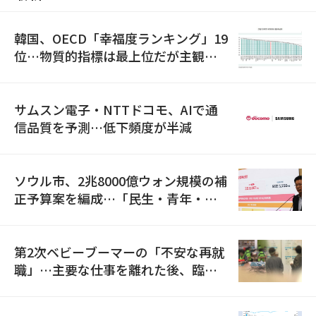
韓国、OECD「幸福度ランキング」19
位…物質的指標は最上位だが主観的
満足度は最下位
サムスン電子・NTTドコモ、AIで通
信品質を予測…低下頻度が半減
ソウル市、2兆8000億ウォン規模の補
正予算案を編成…「民生・青年・安
全」に8100億ウォンを集中投資
第2次ベビーブーマーの「不安な再就
職」…主要な仕事を離れた後、臨時
職が2倍近くに急増