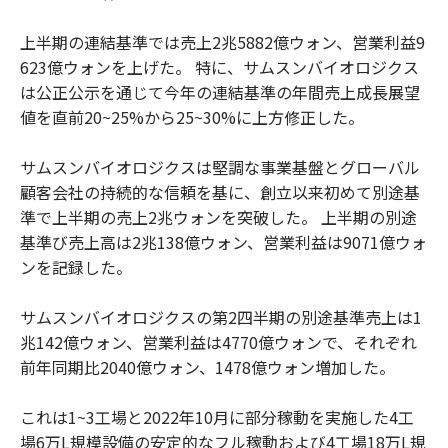
上半期の連結基準では売上2兆5882億ウォン、営業利益9
623億ウォンを上げた。 特に、サムスンバイオロジクス
は公正公示を通じて今年の連結基準の年間売上成長展望
値を直前20~25%から25~30%に上方修正した。
サムスンバイオロジクスは堅調な事業基盤とグローバル
顧客会社の持続的な信頼を基に、創立以来初めて別途基
準で上半期の売上2兆ウォンを突破した。 上半期の別途
基準び売上高は2兆138億ウォン、営業利益は9071億ウォ
ンを記録した。
サムスンバイオロジクスの第2四半期の別途基準売上は1
兆142億ウォン、営業利益は4770億ウォンで、それぞれ
前年同期比2040億ウォン、1478億ウォン増加した。
これは1~3工場と2022年10月に部分稼動を実施した4工
場6万L規模設備の安定的なフル稼動および4工場18万L規