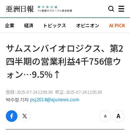
企業
経済
トピックス
オピニオン
AI PICK
サムスンバイオロジクス、第2
四半期の営業利益4千756億ウ
ォン…9.5%↑
登録 : 2025-07-24 12:05:38
修正 : 2025-07-24 12:05:38
박수정 기자
psj2014@ajunews.com
f
t
z
Z
a
w
o
o
c
i
o
o