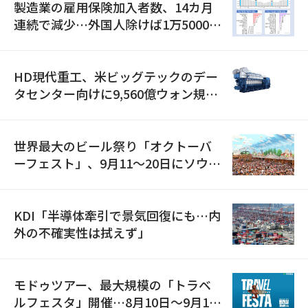
製造業の雇用保険加入者数、14カ月
連続で減少…外国人除けば1万5000人
減
HD現代重工、米ビッグテックのデー
タセンター向けに9,560億ウォン規模
の発電設備を受注…「過去最大」
世界最大のビール祭り「オクトーバ
ーフェスト」、9月11〜20日にソウル
で開催
KDI「半導体牽引で景気回復にも…内
外の不確実性は拭えず」
モドゥツアー、最大規模の「トラベ
ルフェスタ」開催…8月10日～9月11