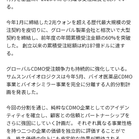
る。
今年1月に締結した2兆ウォンを超える歴代最大規模の受
注契約を皮切りに、グローバル製薬会社と相次いで大型
契約を締結し、前年度の年間累積受注金額の60%を突破
した。 創立以来の累積受注総額は約187億ドルに達す
る。
グローバルCDMO受注競争力も持続的に強化している。
サムスンバイオロジクスは今年5月、バイオ医薬品CDMO
事業とバイオシミラー事業を完全に分離する人的分割計
画を発表した。
今回の分割を通じ、純粋なCDMO企業としてのアイデン
ティティを確立し、顧客との信頼とパートナーシップを
さらに強固にしていく計画だ。 それぞれ異なる事業性格
を持つ二つの企業の価値を独立的に評価することがで
き、株主価値の向上にも肯定的な効果が期待される。