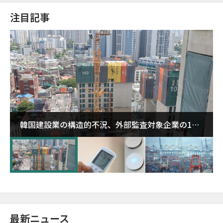
注目記事
韓国建設業の構造的不況、外部監査対象企業の1割
超が「ゾンビ企業」に…5年で2.8倍増
最新ニュース