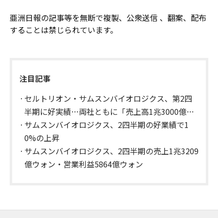
亜洲日報の記事等を無断で複製、公衆送信 、翻案、配布
することは禁じられています。
注目記事
セルトリオン・サムスンバイオロジクス、第2四
半期に好実績…両社ともに「売上高1兆3000億ウ
ォン」を突破
サムスンバイオロジクス、2四半期の好業績で1
0%の上昇
サムスンバイオロジクス、2四半期の売上1兆3209
億ウォン・営業利益5864億ウォン