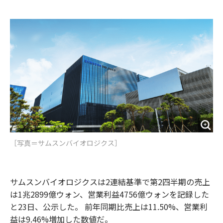
e
t
m
m
b
t
o
i
o
e
u
n
o
r
t
k
［写真＝サムスンバイオロジクス］
サムスンバイオロジクスは2連結基準で第2四半期の売上
は1兆2899億ウォン、営業利益4756億ウォンを記録した
と23日、公示した。 前年同期比売上は11.50%、営業利
益は9.46%増加した数値だ。