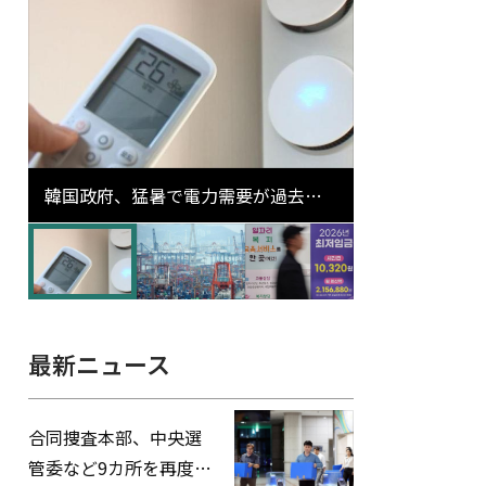
韓国政府、猛暑で電力需要が過去最
高更新の可能性に需給対応体制を点
検
最新ニュース
合同捜査本部、中央選
管委など9カ所を再度家