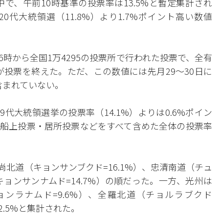
で、午前10時基準の投票率は13.5%と暫定集計され
0代大統領選（11.8%）より1.7%ポイント高い数値
時から全国1万4295の投票所で行われた投票で、全有
87人が投票を終えた。ただ、この数値には先月29～30日に
含まれていない。
9代大統領選挙の投票率（14.1%）よりは0.6%ポイン
船上投票・居所投票などをすべて含めた全体の投票率
尚北道（キョンサンブクド=16.1%）、忠清南道（チュ
キョンサンナムド=14.7%）の順だった。一方、光州は
ョンラナムド=9.6%）、全羅北道（チョルラブクド
2.5%と集計された。