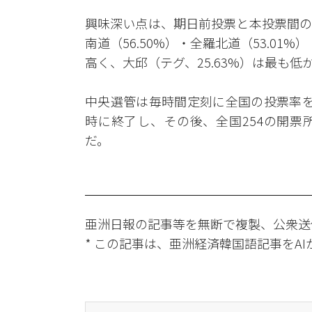
興味深い点は、期日前投票と本投票間の
南道（56.50%）・全羅北道（53.01
高く、大邱（テグ、25.63%）は最も低
中央選管は毎時間定刻に全国の投票率を
時に終了し、その後、全国254の開票
だ。
亜洲日報の記事等を無断で複製、公衆送
* この記事は、亜洲経済韓国語記事をA