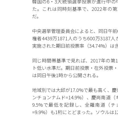
韓国の6・3大統領選挙投票が進行中の中
た。これは同時刻基準で、2022年の第2
だ。
中央選挙管理委員会によると、同日午前6
権者4439万1871人のうち600万31
実施された期日前投票率（34.74%）は
同じ時間帯基準で見れば、2017年の第1
ト低い水準だ。期日前投票・在外投票・
は同日午後1時から公開される。
地域別では大邱が17.0%で最も高く、慶
ンチョンナムド=14.9%）、慶尚南道（
9.5%で最低を記録し、全羅南道（チ
=9.9%）も1桁にとどまった。ソウルは1