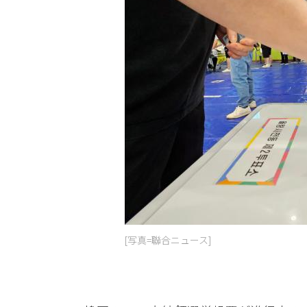
[写真=聯合ニュース]