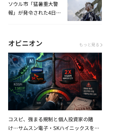
ソウル市「猛暑重大警
報」が発令された4日、
熱中症患者39人追加発
生
オピニオン
もっと見る
コスピ、強まる規制と個人投資家の賭
け…サムスン電子・SKハイニックスを巡
る明暗