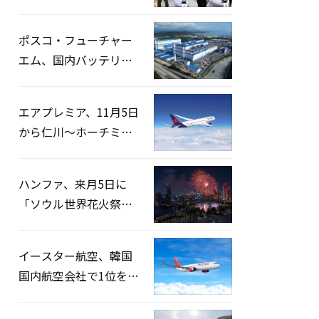
宅捜索…「投票率操
作」の資料を確保
ポスコ・フューチャー
エム、国内バッテリー
企業とLFP正極材19万ト
ンの供給契約を締結
エアプレミア、11月5日
から仁川〜ホーチミン
路線運航へ…3年2ヶ月
ぶりの再開
ハンファ、来月5日に
「ソウル世界花火祭り
2026」開催…韓・米・
英の3カ国が参加
イースター航空、韓国
国内航空会社で1位を記
録…「上半期搭乗率
93%」