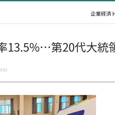
企業
経済
率13.5%…第20代大
9:02