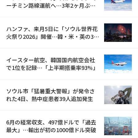
ーチミン路線運航へ…3年2ヶ月ぶり
の再開
ハンファ、来月5日に「ソウル世界花
火祭り2026」開催…韓・米・英の3カ
国が参加
イースター航空、韓国国内航空会社
で1位を記録…「上半期搭乗率93%」
ソウル市「猛暑重大警報」が発令さ
れた4日、熱中症患者39人追加発生
6月の経常収支、497億ドルで「過去
最大」…輸出が初の1000億ドル突破