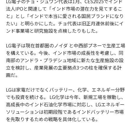
LG電子のチョ・ジュワン代表は1月、CES2025でインド
法人IPOと関連して「インド市場の潜在力を見てするこ
と」とし「インドで本当に愛される国民ブランドになり
たい」と明らかにした。チョ代表は旧正月連休前後にイ
ンド事業場と研究施設を点検したりもした。
LG電子は現在首都圏のノイダ と中西部プネーで生産工場
を構えている。今後、インド市場の成長性を考慮し、同
南部のアンドラ・プラデシュ地域に新たな生産施設の設
立を検討し、産業発展の主要拠点3つの柱を確保する計
画だ。
LGは家電だけでなくバッテリー、化学、エネルギー分野
でも投資を続ける。 LG化学は今年、新規工場を稼動し、
高成長中のインド石油化学市場に対応し、LGエネルギー
ソリューションは初期段階であるインドバッテリー市場
を先取りするための戦略を具体化している。