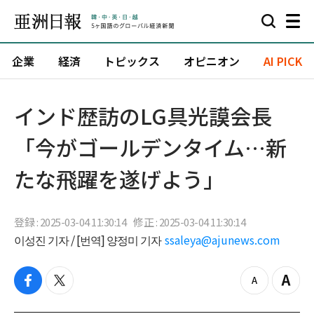
企業
経済
トピックス
オピニオン
AI PICK
インド歴訪のLG具光謨会長
「今がゴールデンタイム…新
たな飛躍を遂げよう」
登録 : 2025-03-04 11:30:14
修正 : 2025-03-04 11:30:14
이성진 기자 / [번역] 양정미 기자
ssaleya@ajunews.com
f
t
z
Z
a
w
o
o
c
i
o
o