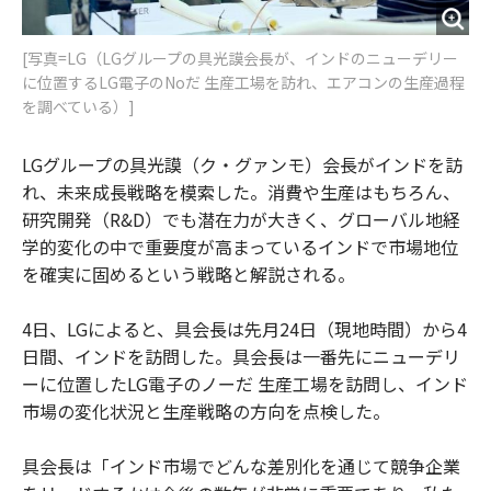
[写真=LG（LGグループの具光謨会長が、インドのニューデリー
に位置するLG電子のNoだ 生産工場を訪れ、エアコンの生産過程
を調べている）]
LGグループの具光謨（ク・グァンモ）会長がインドを訪
れ、未来成長戦略を模索した。消費や生産はもちろん、
研究開発（R&D）でも潜在力が大きく、グローバル地経
学的変化の中で重要度が高まっているインドで市場地位
を確実に固めるという戦略と解説される。
4日、LGによると、具会長は先月24日（現地時間）から4
日間、インドを訪問した。具会長は一番先にニューデリ
ーに位置したLG電子のノーだ 生産工場を訪問し、インド
市場の変化状況と生産戦略の方向を点検した。
具会長は「インド市場でどんな差別化を通じて競争企業