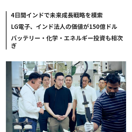
e
t
m
m
b
t
o
i
4日間インドで未来成長戦略を模索
o
e
u
n
o
r
t
LG電子、インド法人の価値が150億ドル
k
バッテリー・化学・エネルギー投資も相次
ぎ