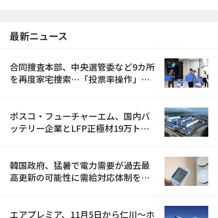
最新ニュース
合同捜査本部、中央選管委など9カ所
を再度家宅捜索…「投票率操作」の
資料を確保
ポスコ・フューチャーエム、国内バ
ッテリー企業とLFP正極材19万トン
の供給契約を締結
韓国政府、猛暑で電力需要が過去最
高更新の可能性に需給対応体制を点
検
エアプレミア、11月5日から仁川〜ホ