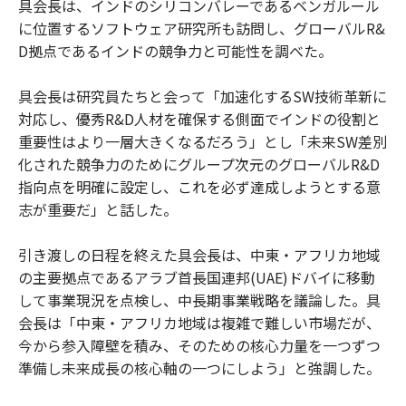
具会長は、インドのシリコンバレーであるベンガルール
に位置するソフトウェア研究所も訪問し、グローバルR&
D拠点であるインドの競争力と可能性を調べた。
具会長は研究員たちと会って「加速化するSW技術革新に
対応し、優秀R&D人材を確保する側面でインドの役割と
重要性はより一層大きくなるだろう」とし「未来SW差別
化された競争力のためにグループ次元のグローバルR&D
指向点を明確に設定し、これを必ず達成しようとする意
志が重要だ」と話した。
引き渡しの日程を終えた具会長は、中東・アフリカ地域
の主要拠点であるアラブ首長国連邦(UAE)ドバイに移動
して事業現況を点検し、中長期事業戦略を議論した。具
会長は「中東・アフリカ地域は複雑で難しい市場だが、
今から参入障壁を積み、そのための核心力量を一つずつ
準備し未来成長の核心軸の一つにしよう」と強調した。