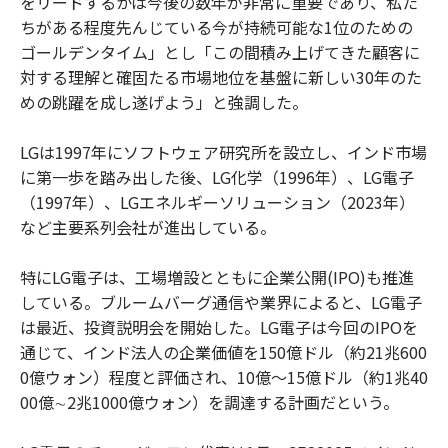
をリードするかは今後の数年が非常に重要であり、私た
ちがある程度先んじている今が持続可能な1位のための
ゴールデンタイム」とし「この間積み上げてきた顧客に
対する理解と確固たる市場地位を基盤に新しい30年のた
めの跳躍を成し遂げよう」と強調した。
LGは1997年にソフトウェア研究所を設立し、インド市場
に第一歩を踏み出した後、LG化学（1996年）、LG電子
（1997年）、LGエネルギーソリューション（2023年）
など主要系列会社が進出している。
特にLG電子は、工場増設とともに企業公開(IPO)も推進
している。ブルームバーグ通信や業界によると、LG電子
は最近、投資説明会を開始した。LG電子は今回のIPOを
通じて、インド法人の企業価値を150億ドル（約21兆600
0億ウォン）程度と評価され、10億～15億ドル（約1兆40
00億∼2兆1000億ウォン）を調達する計画だという。