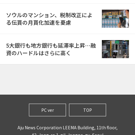
ソウルのマンション、税制改正によ
る伝貰の月貰化加速を憂慮
5大銀行も地方銀行も延滞率上昇…融
資のハードルはさらに高く
PC ver
TOP
Aju News Corporation LEEMA Building, 11th floor,
42, Jong-ro 1-gil, Jongno-gu, Seoul