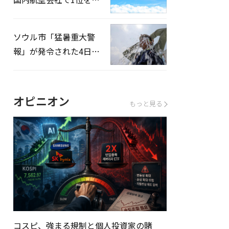
録…「上半期搭乗率
93%」
ソウル市「猛暑重大警
報」が発令された4日、
熱中症患者39人追加発
生
オピニオン
もっと見る
コスピ、強まる規制と個人投資家の賭