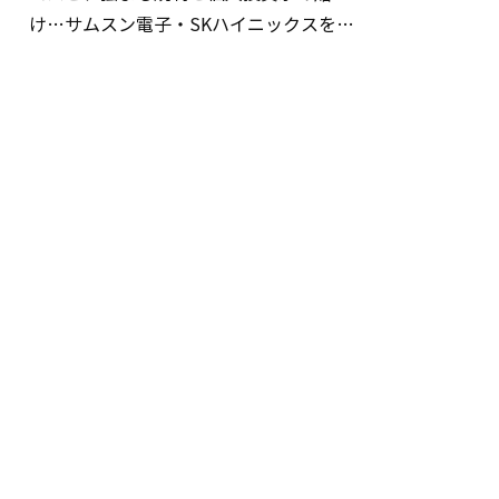
け…サムスン電子・SKハイニックスを巡
る明暗