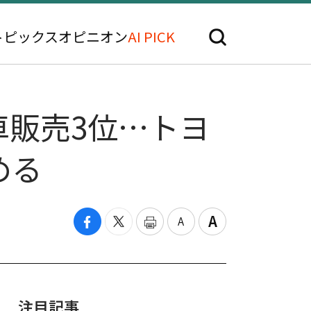
トピックス
オピニオン
AI PICK
車販売3位…トヨ
める
注目記事