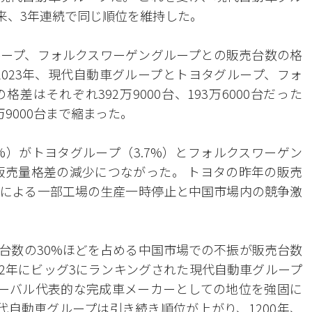
以来、3年連続で同じ順位を維持した。
ープ、フォルクスワーゲングループとの販売台数の格
2023年、現代自動車グループとトヨタグループ、フォ
はそれぞれ392万9000台、193万6000台だった
万9000台まで縮まった。
%）がトヨタグループ（3.7%）とフォルクスワーゲン
が販売量格差の減少につながった。 トヨタの昨年の販売
による一部工場の生産一時停止と中国市場内の競争激
台数の30%ほどを占める中国市場での不振が販売台数
22年にビッグ3にランキングされた現代自動車グループ
ーバル代表的な完成車メーカーとしての地位を強固に
現代自動車グループは引き続き順位が上がり、1200年、