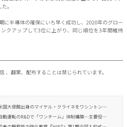
した。
期に半導体の確保にいち早く成功し、2020年のグロー
2ランクアップして3位に上がり、同じ順位を3年間維持
信 、翻案、配布することは禁じられています。
· 現代自動車グループ、米国大使館出身のマイケル・クライネをワシントンDC事務所長に任命
· 現代自動車グループ、自動運転のR&Dで「ワンチーム」体制構築…主要役員の兼務体制を始動
· 現代自動車グループ、若者の職務能力強化教育『HINT』第1期合同入校式を開催