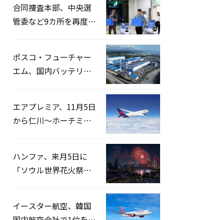
合同捜査本部、中央選
管委など9カ所を再度家
宅捜索…「投票率操
作」の資料を確保
ポスコ・フューチャー
エム、国内バッテリー
企業とLFP正極材19万ト
ンの供給契約を締結
エアプレミア、11月5日
から仁川〜ホーチミン
路線運航へ…3年2ヶ月
ぶりの再開
ハンファ、来月5日に
「ソウル世界花火祭り
2026」開催…韓・米・
英の3カ国が参加
イースター航空、韓国
国内航空会社で1位を記