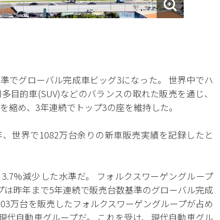
準でグローバル完成車ビッグ3になった。 世界中でハ
多目的車(SUV)などのバランスの取れた販売を通じ、
差を縮め、3年連続でトップ3の座を維持した。
、世界で1082万台余りの新車販売実績を記録したと
より3.7%減少した水準だ。 フォルクスワーゲングループ
ープは昨年まで5年連続で販売台数基準のグローバル完成
の903万台を販売したフォルクスワーゲングループが占め
した現代自動車グループだ。 これを受け、現代自動車グル