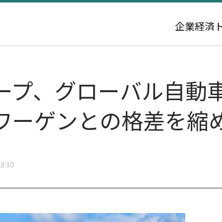
企業
経済
ープ、グローバル自動
ワーゲンとの格差を縮
8:30