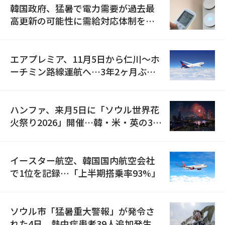
韓国政府、猛暑で電力需要が過去最
高更新の可能性に需給対応体制を点
検
エアプレミア、11月5日から仁川〜ホ
ーチミン路線運航へ…3年2ヶ月ぶり
の再開
ハンファ、来月5日に「ソウル世界花
火祭り2026」開催…韓・米・英の3カ
国が参加
イースター航空、韓国国内航空会社
で1位を記録…「上半期搭乗率93%」
ソウル市「猛暑重大警報」が発令さ
れた4日、熱中症患者39人追加発生