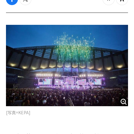
f
t
z
Z
a
w
o
o
c
i
o
o
e
t
m
m
b
t
o
i
o
e
u
n
o
r
t
k
[写真=KEPA]