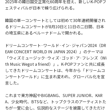
2025年の韓日国交正常化60周年を控え、新しいK-POPフ
ェスティバルが日本で繰り広げられる。
韓国の単一コンサートとしては初めて30年連続開催され
るドリームコンサートが8月10日と11日の二日間、日本
の埼玉県にあるベルーナドームで開かれる。
ドリームコンサート·ワールド·イン·ジャパン2024（DR
EAM CONCERT WORLD IN JAPAN 2024）」のテーマは
「ウィズミュージック·ウィズ·ゴッド·ア·フレンズ（Wi
th Music Wegot a friend）」。K-POPファンと共に成長
してきたドリームコンサートは、今年から「ドリームコ
ンサートワールド」に生まれ変われ、グローバル化を宣
言した。
これまで東方神起やBIGBANG、SUPER JUNIOR、KAR
A、少女時代、BTSなど、トップクラスのアーティストた
ちが一堂に会し、伝説的なステージを披露してきただけ