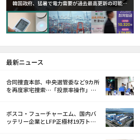
韓国政府、猛暑で電力需要が過去最高更新の可能性
に需給対応体制を点検
最新ニュース
合同捜査本部、中央選管委など9カ所
を再度家宅捜索…「投票率操作」の
資料を確保
ポスコ・フューチャーエム、国内バ
ッテリー企業とLFP正極材19万トン
の供給契約を締結