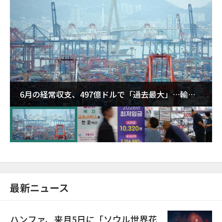
6月の経常収支、497億ドルで「過去最大」…輸出
が初の1000億ドル突破
最新ニュース
ハンファ、来月5日に「ソウル世界花