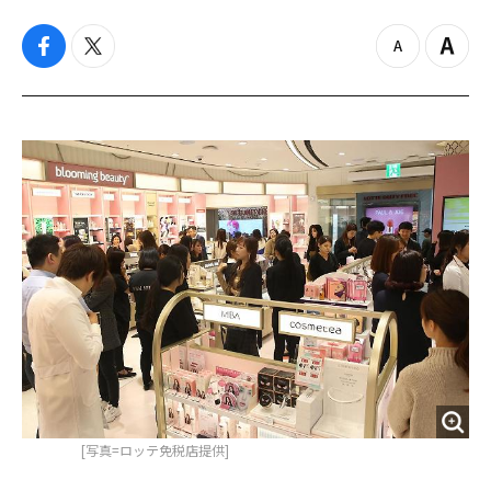
f
t
z
Z
a
w
o
o
c
i
o
o
e
t
m
m
b
t
o
i
o
e
u
n
o
r
t
k
[写真=ロッテ免税店提供]