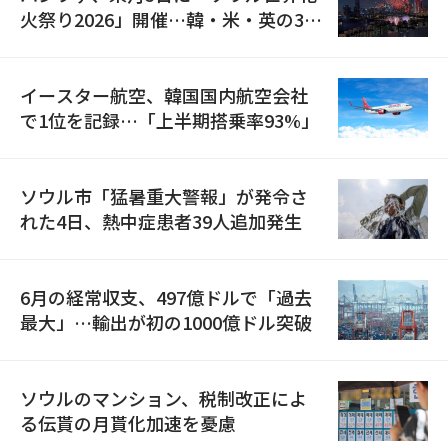
火祭り2026」開催…韓・米・英の3カ
国が参加
イースター航空、韓国国内航空会社
で1位を記録…「上半期搭乗率93%」
ソウル市「猛暑重大警報」が発令さ
れた4日、熱中症患者39人追加発生
6月の経常収支、497億ドルで「過去
最大」…輸出が初の1000億ドル突破
ソウルのマンション、税制改正によ
る伝貰の月貰化加速を憂慮