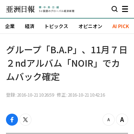
企業
経済
トピックス
オピニオン
AI PICK
グループ「B.A.P」、11月７日
２ndアルバム「NOIR」でカ
ムバック確定
登録 : 2016-10-21 10:26:59
修正 : 2016-10-21 10:42:16
f
t
z
Z
a
w
o
o
c
i
o
o