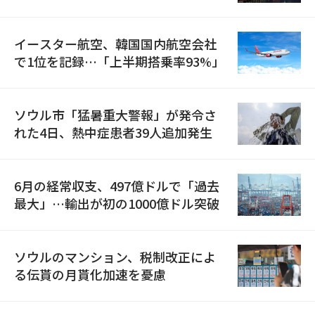
国が参加
イースター航空、韓国国内航空会社
で1位を記録…「上半期搭乗率93%」
ソウル市「猛暑重大警報」が発令さ
れた4日、熱中症患者39人追加発生
6月の経常収支、497億ドルで「過去
最大」…輸出が初の1000億ドル突破
ソウルのマンション、税制改正によ
る伝貰の月貰化加速を憂慮