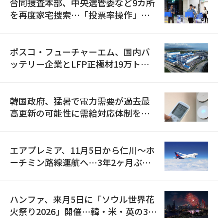
合同捜査本部、中央選管委など9カ所
を再度家宅捜索…「投票率操作」の
資料を確保
ポスコ・フューチャーエム、国内バ
ッテリー企業とLFP正極材19万トン
の供給契約を締結
韓国政府、猛暑で電力需要が過去最
高更新の可能性に需給対応体制を点
検
エアプレミア、11月5日から仁川〜ホ
ーチミン路線運航へ…3年2ヶ月ぶり
の再開
ハンファ、来月5日に「ソウル世界花
火祭り2026」開催…韓・米・英の3カ