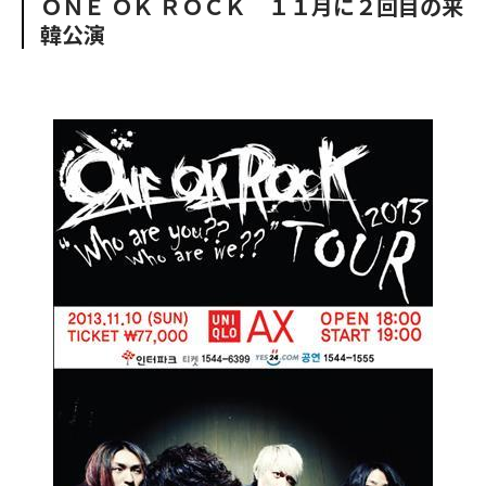
ＯＮＥ ＯＫ ＲＯＣＫ １１月に２回目の来
o
e
u
n
韓公演
o
r
t
k