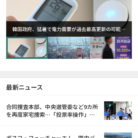
韓国政府、猛暑で電力需要が過去最高更新の可能性
に需給対応体制を点検
最新ニュース
合同捜査本部、中央選管委など9カ所
を再度家宅捜索…「投票率操作」の
資料を確保
ポスコ・フューチャーエム、国内バ