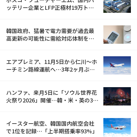
ッテリー企業とLFP正極材19万トン
の供給契約を締結
韓国政府、猛暑で電力需要が過去最
高更新の可能性に需給対応体制を点
検
エアプレミア、11月5日から仁川〜ホ
ーチミン路線運航へ…3年2ヶ月ぶり
の再開
ハンファ、来月5日に「ソウル世界花
火祭り2026」開催…韓・米・英の3カ
国が参加
イースター航空、韓国国内航空会社
で1位を記録…「上半期搭乗率93%」