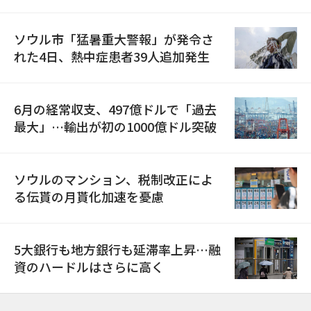
ソウル市「猛暑重大警報」が発令さ
れた4日、熱中症患者39人追加発生
6月の経常収支、497億ドルで「過去
最大」…輸出が初の1000億ドル突破
ソウルのマンション、税制改正によ
る伝貰の月貰化加速を憂慮
5大銀行も地方銀行も延滞率上昇…融
資のハードルはさらに高く