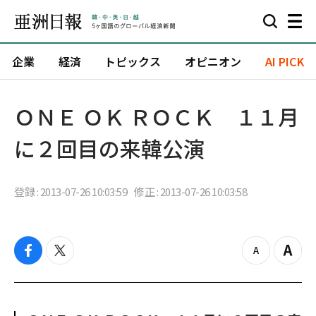
企業
経済
トピックス
オピニオン
AI PICK
ＯＮＥ ＯＫ ＲＯＣＫ １１月
に２回目の来韓公演
登録 : 2013-07-26 10:03:59
修正 : 2013-07-26 10:03:58
f
t
z
Z
a
w
o
o
c
i
o
o
e
t
m
m
b
t
o
i