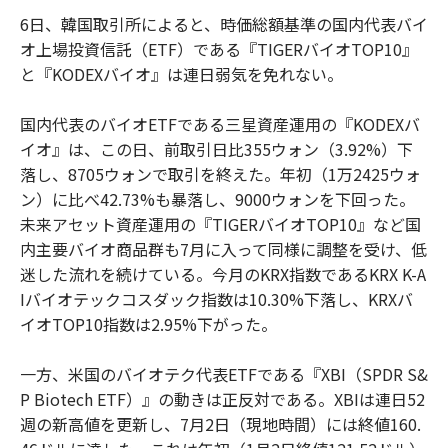
6日、韓国取引所によると、時価総額基準の国内代表バイ
オ上場投資信託（ETF）である『TIGERバイオTOP10』
と『KODEXバイオ』は連日弱気を免れない。
国内代表のバイオETFである三星資産運用の『KODEXバ
イオ』は、この日、前取引日比355ウォン（3.92%）下
落し、8705ウォンで取引を終えた。年初（1万2425ウォ
ン）に比べ42.73%も暴落し、9000ウォンを下回った。
未来アセット資産運用の『TIGERバイオTOP10』など国
内主要バイオ商品群も7月に入って同様に調整を受け、低
迷した流れを続けている。今月のKRX指数であるKRX K-A
Iバイオテックコスダック指数は10.30%下落し、KRXバ
イオTOP10指数は2.95%下がった。
一方、米国のバイオテク代表ETFである『XBI（SPDR S&
P Biotech ETF）』の動きは正反対である。XBIは連日52
週の新高値を更新し、7月2日（現地時間）には終値160.