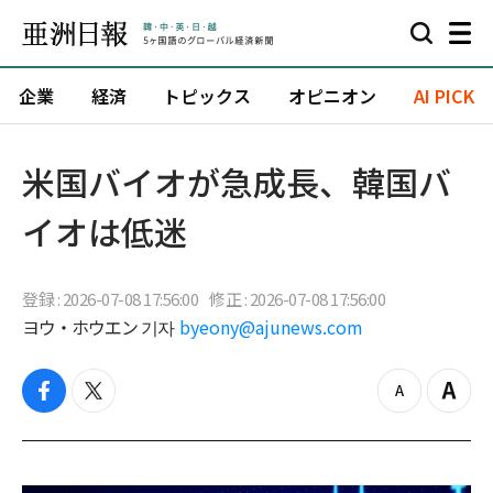
企業
経済
トピックス
オピニオン
AI PICK
米国バイオが急成長、韓国バ
イオは低迷
登録 : 2026-07-08 17:56:00
修正 : 2026-07-08 17:56:00
ヨウ・ホウエン 기자
byeony@ajunews.com
f
t
z
Z
a
w
o
o
c
i
o
o
e
t
m
m
b
t
o
i