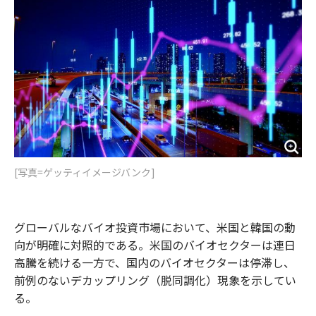
o
e
u
n
o
r
t
k
[写真=ゲッティイメージバンク]
グローバルなバイオ投資市場において、米国と韓国の動
向が明確に対照的である。米国のバイオセクターは連日
高騰を続ける一方で、国内のバイオセクターは停滞し、
前例のないデカップリング（脱同調化）現象を示してい
る。