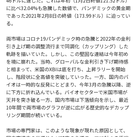
46ドルに達した。これは年初（1月2日終値121.52ドル）
に比べ32.04%も急騰した数値で、パンデミックの黄金期
であった2021年2月8日の終値（173.99ドル）に迫ってい
る。
両市場はコロナ19パンデミック時の急騰と2022年の金利
引き上げ期の調整流行まで同調化（カップリング）した
軌跡を描いていた。しかし、この堅固な連結は今年初め
を境に崩れた。当時、グローバルな金利引き下げ期待感
と相まって、米国のXBIは底を打ち、上昇ラリーを開始
し、階段状に全高値を突破していった。一方、国内のバ
イオは一時的な反発にとどまり、今年3月の急騰以降、逆
に下方に折れ込んでいる。バイオセクターで米国市場が
天井を突き破る一方、国内市場は下落傾向を示し、最近
10年間で両市場のグラフが逆に広がる歴史的なデカップ
リング期間が続いている。
市場の専門家は、このような現象が現れた原因として、