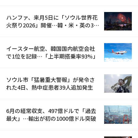
の再開
ハンファ、来月5日に「ソウル世界花
火祭り2026」開催…韓・米・英の3カ
国が参加
イースター航空、韓国国内航空会社
で1位を記録…「上半期搭乗率93%」
ソウル市「猛暑重大警報」が発令さ
れた4日、熱中症患者39人追加発生
6月の経常収支、497億ドルで「過去
最大」…輸出が初の1000億ドル突破