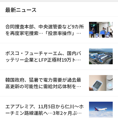
最新ニュース
合同捜査本部、中央選管委など9カ所
を再度家宅捜索…「投票率操作」の
資料を確保
ポスコ・フューチャーエム、国内バ
ッテリー企業とLFP正極材19万トン
の供給契約を締結
韓国政府、猛暑で電力需要が過去最
高更新の可能性に需給対応体制を点
検
エアプレミア、11月5日から仁川〜ホ
ーチミン路線運航へ…3年2ヶ月ぶり