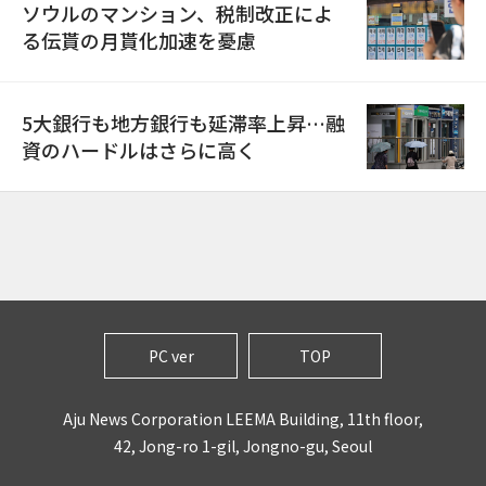
ソウルのマンション、税制改正によ
る伝貰の月貰化加速を憂慮
5大銀行も地方銀行も延滞率上昇…融
資のハードルはさらに高く
PC ver
TOP
Aju News Corporation LEEMA Building, 11th floor,
42, Jong-ro 1-gil, Jongno-gu, Seoul