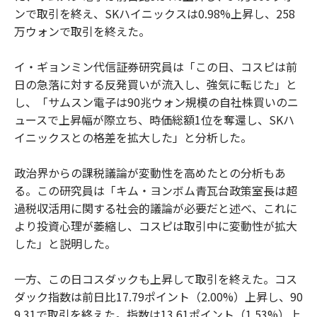
ンで取引を終え、SKハイニックスは0.98%上昇し、258
万ウォンで取引を終えた。
イ・ギョンミン代信証券研究員は「この日、コスピは前
日の急落に対する反発買いが流入し、強気に転じた」と
し、「サムスン電子は90兆ウォン規模の自社株買いのニ
ュースで上昇幅が際立ち、時価総額1位を奪還し、SKハ
イニックスとの格差を拡大した」と分析した。
政治界からの課税議論が変動性を高めたとの分析もあ
る。この研究員は「キム・ヨンボム青瓦台政策室長は超
過税収活用に関する社会的議論が必要だと述べ、これに
より投資心理が萎縮し、コスピは取引中に変動性が拡大
した」と説明した。
一方、この日コスダックも上昇して取引を終えた。コス
ダック指数は前日比17.79ポイント（2.00%）上昇し、90
9.31で取引を終えた。指数は13.61ポイント（1.53%）上