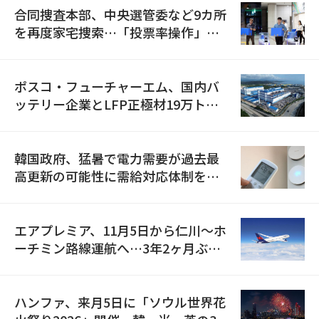
合同捜査本部、中央選管委など9カ所
を再度家宅捜索…「投票率操作」の
資料を確保
ポスコ・フューチャーエム、国内バ
ッテリー企業とLFP正極材19万トン
の供給契約を締結
韓国政府、猛暑で電力需要が過去最
高更新の可能性に需給対応体制を点
検
エアプレミア、11月5日から仁川〜ホ
ーチミン路線運航へ…3年2ヶ月ぶり
の再開
ハンファ、来月5日に「ソウル世界花