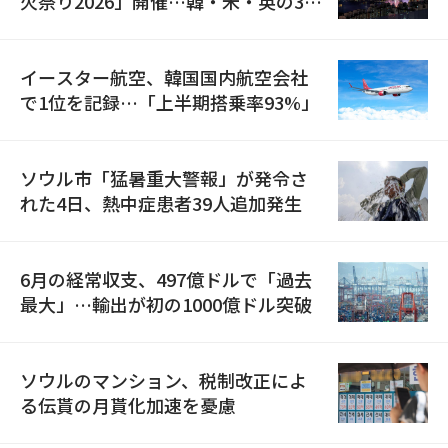
火祭り2026」開催…韓・米・英の3カ
国が参加
イースター航空、韓国国内航空会社
で1位を記録…「上半期搭乗率93%」
ソウル市「猛暑重大警報」が発令さ
れた4日、熱中症患者39人追加発生
6月の経常収支、497億ドルで「過去
最大」…輸出が初の1000億ドル突破
ソウルのマンション、税制改正によ
る伝貰の月貰化加速を憂慮