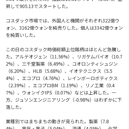
昇して905.13でスタートした。
コスダック市場では、外国人と機関がそれぞれ322億ウ
ォン、3162億ウォンを純売りした。個人は3342億ウォン
を純買いした。
この日のコスダック時価総額上位銘柄はほとんど急騰し
た。アルテオジェン（11.56%）、リガケムバイオ（10.7
2%）、三千堂製薬（6.49%）、コオロンティシュジン
（6.20%）、HLB（5.68%）、イオテクニクス（5.5
4%）、エコプロ（4.76%）、レインボーロボティクス
（2.39%）、エコプロBM（1.19%）、リノ工業（0.4
7%）、ウォンイクIPS（0.07%）などは上昇した。一
方、ジュソンエンジニアリング（-0.98%）はわずかに下
落した。
業種別ではまちまちの動きが見られた。製薬（7.8
4%）、電気・電子（5.04%）、流通（4.05%）、化学