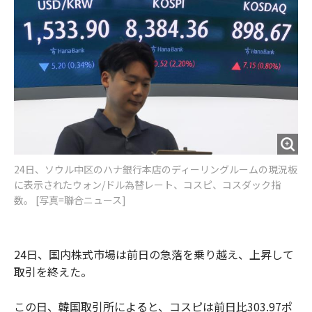
o
e
u
n
o
r
t
k
24日、ソウル中区のハナ銀行本店のディーリングルームの現況板
に表示されたウォン/ドル為替レート、コスピ、コスダック指
数。 [写真=聯合ニュース]
24日、国内株式市場は前日の急落を乗り越え、上昇して
取引を終えた。
この日、韓国取引所によると、コスピは前日比303.97ポ