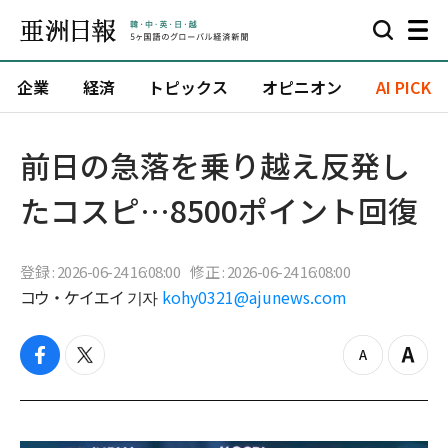
企業
経済
トピックス
オピニオン
AI PICK
前日の急落を乗り越え反発し
たコスピ…8500ポイント回復
登録 : 2026-06-24 16:08:00
修正 : 2026-06-24 16:08:00
コウ・ケイエイ 기자
kohy0321@ajunews.com
f
t
z
Z
a
w
o
o
c
i
o
o
e
t
m
m
b
t
o
i