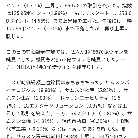
イント（3.71%）上昇し、8507.81で取引を終えた。指数
は125.95ポイント（1.86%）上昇してスタートし、373.6
8ポイント（4.55%）まで上昇幅を広げた。午後には一時
122.85ポイント（1.50%）まで下落したが、再び上昇に
転じた。
この日の有価証券市場では、個人が1兆8670億ウォンを
純買いした。機関も2兆572億ウォンを純買いした。一
方、外国人は4兆348億ウォンを純売りした。
コスピ時価総額上位銘柄はまちまちだった。サムスンバ
イオロジクス（8.80%）、サムスン物産（5.82%）、サ
ムスン生命（1.88%）、ドゥサンエナビリティ（1.5
7%）、LGエナジーソリューション（0.97%）などは上
昇して取引を終えた。一方、SKスクエア（-1.80%）、サ
ムスン電機（-1.31%）、現代自動車（-0.39%）、HD現
代重工業（-0.17%）などは下落して取引を終えた。ま
た、サムスン電子は前日比9.84%上昇し、34万500ウォ