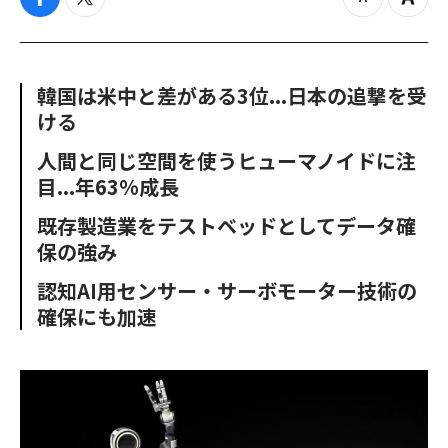
f
t
z
Z
a
w
o
o
c
i
o
o
e
t
m
m
b
t
o
i
韓国は米中と差がある3位...日本の追撃を受
o
e
u
n
ける
o
r
t
k
人間と同じ空間を使うヒューマノイドに注
目...年63%成長
既存製造業をテストベッドとしてデータ確
保の強み
認知AI用センサー・サーボモーター技術の
確保にも加速