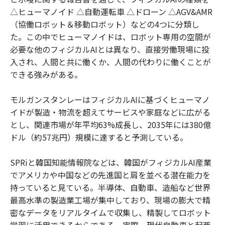
△ヒューマノイド △自動運転車 △ドローン △AGV&AMR
（協働ロボット＆移動ロボット）などの4つに分類し
た。この中でヒューマノイドは、ロボット専用の空間が
必要な他のフィジカルAIとは異なり、直接労働現場に投
入され、人間と共に働くか、人間の代わりに働くことが
できる強みがある。
モルガンスタンレーはフィジカルAIに基づくヒューマノ
イドが製造・物流を超えてサービスや家庭などに広がる
とし、関連市場が年平均63%成長し、2035年には380億
ドル（約57兆円）規模に達すると予測している。
SPRiと韓国知能情報院などは、韓国がフィジカルAI産業
でアメリカや中国などの先進国と肩を並べる潜在能力を
持っていると見ている。半導体、自動車、造船など世界
最高水準の製造業工場が集中しており、現場の膨大で精
密なデータをリアルタイムで収集し、精製してロボット