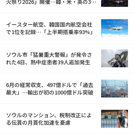
火祭り2026」開催…韓・米・英の3カ
国が参加
イースター航空、韓国国内航空会社
で1位を記録…「上半期搭乗率93%」
ソウル市「猛暑重大警報」が発令さ
れた4日、熱中症患者39人追加発生
6月の経常収支、497億ドルで「過去
最大」…輸出が初の1000億ドル突破
ソウルのマンション、税制改正によ
る伝貰の月貰化加速を憂慮