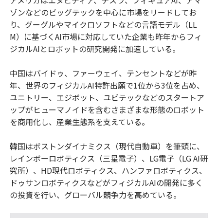
アメリカはエヌビディア、テスラ、フィギュアAI、アマ
ゾンなどのビッグテックを中心に市場をリードしてお
り、グーグルやマイクロソフトなどの言語モデル（LL
M）に基づくAI市場に対応していた企業も昨年からフィ
ジカルAIとロボットの研究開発に加速している。
中国はバイドゥ、ファーウェイ、テンセントなどが昨
年、世界のフィジカルAI特許出願で1位から3位を占め、
ユニトリー、エジボット、ユビテックなどのスタートア
ップがヒューマノイドを含むさまざまな形態のロボット
を商用化し、産業生態系を支えている。
韓国はボストンダイナミクス（現代自動車）を筆頭に、
レインボーロボティクス（三星電子）、LG電子（LG AI研
究所）、HD現代ロボティクス、ハンファロボティクス、
ドゥサンロボティクスなどがフィジカルAIの開発に多く
の投資を行い、グローバル競争力を高めている。