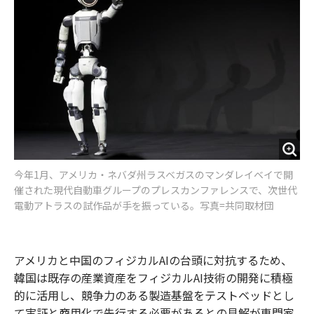
今年1月、アメリカ・ネバダ州ラスベガスのマンダレイベイで開
催された現代自動車グループのプレスカンファレンスで、次世代
電動アトラスの試作品が手を振っている。写真=共同取材団
アメリカと中国のフィジカルAIの台頭に対抗するため、
韓国は既存の産業資産をフィジカルAI技術の開発に積極
的に活用し、競争力のある製造基盤をテストベッドとし
て実証と商用化で先行する必要があるとの見解が専門家