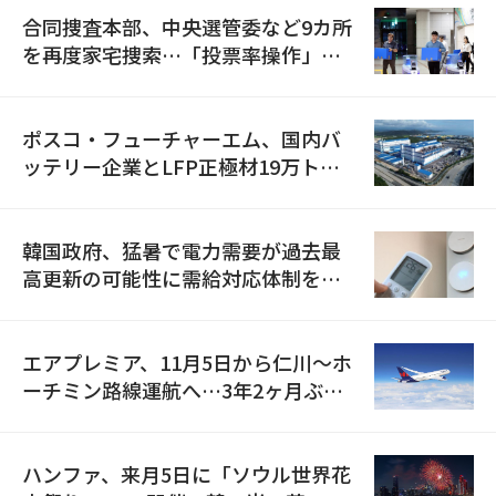
合同捜査本部、中央選管委など9カ所
を再度家宅捜索…「投票率操作」の
資料を確保
ポスコ・フューチャーエム、国内バ
ッテリー企業とLFP正極材19万トン
の供給契約を締結
韓国政府、猛暑で電力需要が過去最
高更新の可能性に需給対応体制を点
検
エアプレミア、11月5日から仁川〜ホ
ーチミン路線運航へ…3年2ヶ月ぶり
の再開
ハンファ、来月5日に「ソウル世界花