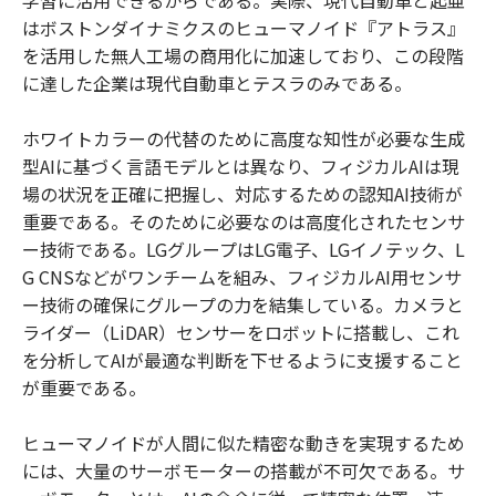
学習に活用できるからである。実際、現代自動車と起亜
はボストンダイナミクスのヒューマノイド『アトラス』
を活用した無人工場の商用化に加速しており、この段階
に達した企業は現代自動車とテスラのみである。
ホワイトカラーの代替のために高度な知性が必要な生成
型AIに基づく言語モデルとは異なり、フィジカルAIは現
場の状況を正確に把握し、対応するための認知AI技術が
重要である。そのために必要なのは高度化されたセンサ
ー技術である。LGグループはLG電子、LGイノテック、L
G CNSなどがワンチームを組み、フィジカルAI用センサ
ー技術の確保にグループの力を結集している。カメラと
ライダー（LiDAR）センサーをロボットに搭載し、これ
を分析してAIが最適な判断を下せるように支援すること
が重要である。
ヒューマノイドが人間に似た精密な動きを実現するため
には、大量のサーボモーターの搭載が不可欠である。サ