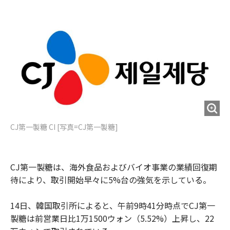
e
t
m
m
b
t
o
i
o
e
u
n
o
r
t
k
CJ第一製糖 CI [写真=CJ第一製糖]
CJ第一製糖は、海外食品およびバイオ事業の業績回復期
待により、取引開始早々に5%台の強気を示している。
14日、韓国取引所によると、午前9時41分時点でCJ第一
製糖は前営業日比1万1500ウォン（5.52%）上昇し、22