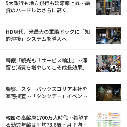
5大銀行も地方銀行も延滞率上昇…融
資のハードルはさらに高く
HD現代、米最大の軍艦ドックに「知
的溶接」システムを導入へ
韓銀「観光も『サービス輸出』…滞
留と消費を増やしてこそ成長効果」
警察、スターバックスコリア本社を
家宅捜査…「タンクデー」イベント
巡り侮辱容疑
韓国の高齢層1700万人時代…希望す
る勤労年齢は平均73.6歳・月平均賃