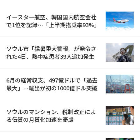
国が参加
イースター航空、韓国国内航空会社
で1位を記録…「上半期搭乗率93%」
ソウル市「猛暑重大警報」が発令さ
れた4日、熱中症患者39人追加発生
6月の経常収支、497億ドルで「過去
最大」…輸出が初の1000億ドル突破
ソウルのマンション、税制改正によ
る伝貰の月貰化加速を憂慮