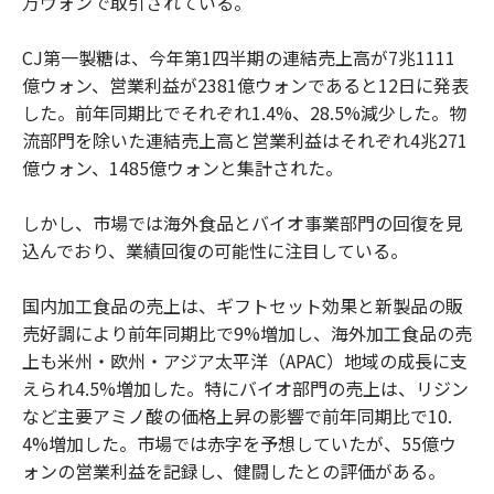
万ウォンで取引されている。
CJ第一製糖は、今年第1四半期の連結売上高が7兆1111
億ウォン、営業利益が2381億ウォンであると12日に発表
した。前年同期比でそれぞれ1.4%、28.5%減少した。物
流部門を除いた連結売上高と営業利益はそれぞれ4兆271
億ウォン、1485億ウォンと集計された。
しかし、市場では海外食品とバイオ事業部門の回復を見
込んでおり、業績回復の可能性に注目している。
国内加工食品の売上は、ギフトセット効果と新製品の販
売好調により前年同期比で9%増加し、海外加工食品の売
上も米州・欧州・アジア太平洋（APAC）地域の成長に支
えられ4.5%増加した。特にバイオ部門の売上は、リジン
など主要アミノ酸の価格上昇の影響で前年同期比で10.
4%増加した。市場では赤字を予想していたが、55億ウ
ォンの営業利益を記録し、健闘したとの評価がある。