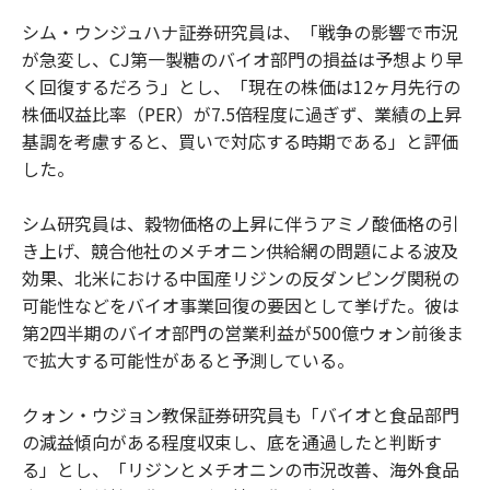
シム・ウンジュハナ証券研究員は、「戦争の影響で市況
が急変し、CJ第一製糖のバイオ部門の損益は予想より早
く回復するだろう」とし、「現在の株価は12ヶ月先行の
株価収益比率（PER）が7.5倍程度に過ぎず、業績の上昇
基調を考慮すると、買いで対応する時期である」と評価
した。
シム研究員は、穀物価格の上昇に伴うアミノ酸価格の引
き上げ、競合他社のメチオニン供給網の問題による波及
効果、北米における中国産リジンの反ダンピング関税の
可能性などをバイオ事業回復の要因として挙げた。彼は
第2四半期のバイオ部門の営業利益が500億ウォン前後ま
で拡大する可能性があると予測している。
クォン・ウジョン教保証券研究員も「バイオと食品部門
の減益傾向がある程度収束し、底を通過したと判断す
る」とし、「リジンとメチオニンの市況改善、海外食品