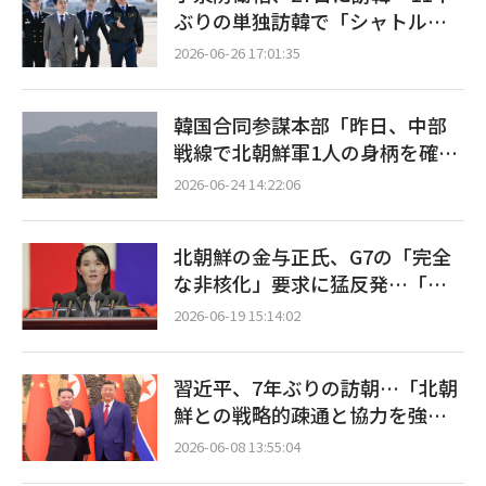
ぶりの単独訪韓で「シャトル外
交」本格化へ
2026-06-26 17:01:35
韓国合同参謀本部「昨日、中部
戦線で北朝鮮軍1人の身柄を確
保」…帰順の意向示す
2026-06-24 14:22:06
北朝鮮の金与正氏、G7の「完全
な非核化」要求に猛反発…「越
権行為、断固として糾弾」
2026-06-19 15:14:02
習近平、7年ぶりの訪朝…「北朝
鮮との戦略的疎通と協力を強
化」
2026-06-08 13:55:04