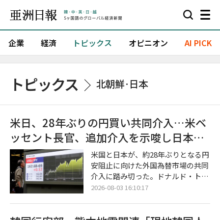
企業
経済
トピックス
オピニオン
AI PICK
トピックス
北朝鮮·日本
米日、28年ぶりの円買い共同介入…米ベ
ッセント長官、追加介入を示唆し日本へ
の支援姿勢を強調
米国と日本が、約28年ぶりとなる円
安阻止に向けた外国為替市場の共同
介入に踏み切った。ドナルド・トラ
ンプ米大統領とスコット・ベッセン
2026-08-03 16:10:17
ト米財務長官は、追加介入の可能性
まで視野に入れ、日本に対する揺る
ぎない支援姿勢を強調した。 2日