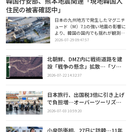
韓国行安部、熊本地震関連「現地韓国人
（現地時間）、ブルームバーグ通信
住民の被害確認中」
によると、トランプ大統領はこの
日、ニュージャージー州ベッドミン
日本の九州地方で発生したマグニチ
スターからワシントンDCへ戻る専
ュード（M）7.1の強い地震の影響に
用機内で記者団に対し、「日本とは
より、韓国の国内でも揺れが観測さ
良好な関係」にあるゆえに、円安を
れ、韓国行政安全部が現地に滞在す
2026-07-29 09:47:57
阻止するための市場介入を実施した
る韓国人住民の被害確認に乗り出し
と明らかにした。 日本財務省も同
た。 28日、行政安全部によると、同
日、米国
北朝鮮、DMZ内に戦術道路を建
日午後7時30分の時点で、韓国全国
の地方自治体と消防当局に寄せられ
設「戦争の懸念」拡散…「ソウ
た地震の揺れに関する通報は総計78
ル近郊までわずか13.5キロ」
2026-07-22 14:32:37
9件に上った。通報は南部地域を中
心に集中し、実際の揺れを体感した
市民からの問い合わせが相次いだ。
日本旅行、出国税3倍に引き上げ
地域別では、釜山（プサン）が291
で負担増…オーバーツーリズム
件で最も多く、慶南（キョンナム）
対応を本格化
215件、蔚山（ウルサン）125件、慶
2026-07-03 10:59:20
北
小泉防衛相、27日に訪韓…11年