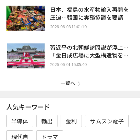
日本、福島の水産物輸入再開を
圧迫…韓国に実務協議を要請
2026-06-08 11:01:10
習近平の北朝鮮訪問説が浮上…
「金日成広場に大型構造物を設
置中」
2026-06-01 15:05:40
一覧へ
人気キーワード
半導体
輸出
金利
サムスン電子
現代自
ドラマ