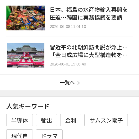
日本、福島の水産物輸入再開を
圧迫…韓国に実務協議を要請
2026-06-08 11:01:10
習近平の北朝鮮訪問説が浮上…
「金日成広場に大型構造物を設
置中」
2026-06-01 15:05:40
一覧へ
人気キーワード
半導体
輸出
金利
サムスン電子
現代自
ドラマ