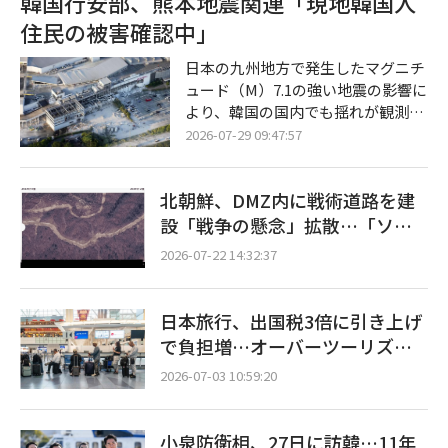
韓国行安部、熊本地震関連「現地韓国人
（現地時間）、ブルームバーグ通信
住民の被害確認中」
によると、トランプ大統領はこの
日、ニュージャージー州ベッドミン
日本の九州地方で発生したマグニチ
スターからワシントンDCへ戻る専
ュード（M）7.1の強い地震の影響に
用機内で記者団に対し、「日本とは
より、韓国の国内でも揺れが観測さ
良好な関係」にあるゆえに、円安を
れ、韓国行政安全部が現地に滞在す
2026-07-29 09:47:57
阻止するための市場介入を実施した
る韓国人住民の被害確認に乗り出し
と明らかにした。 日本財務省も同
た。 28日、行政安全部によると、同
日、米国
北朝鮮、DMZ内に戦術道路を建
日午後7時30分の時点で、韓国全国
の地方自治体と消防当局に寄せられ
設「戦争の懸念」拡散…「ソウ
た地震の揺れに関する通報は総計78
ル近郊までわずか13.5キロ」
2026-07-22 14:32:37
9件に上った。通報は南部地域を中
心に集中し、実際の揺れを体感した
市民からの問い合わせが相次いだ。
日本旅行、出国税3倍に引き上げ
地域別では、釜山（プサン）が291
で負担増…オーバーツーリズム
件で最も多く、慶南（キョンナム）
対応を本格化
215件、蔚山（ウルサン）125件、慶
2026-07-03 10:59:20
北
小泉防衛相、27日に訪韓…11年