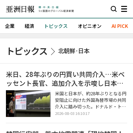
企業
経済
トピックス
オピニオン
AI PICK
トピックス
北朝鮮·日本
米日、28年ぶりの円買い共同介入…米ベ
ッセント長官、追加介入を示唆し日本へ
の支援姿勢を強調
米国と日本が、約28年ぶりとなる円
安阻止に向けた外国為替市場の共同
介入に踏み切った。ドナルド・トラ
ンプ米大統領とスコット・ベッセン
2026-08-03 16:10:17
ト米財務長官は、追加介入の可能性
まで視野に入れ、日本に対する揺る
ぎない支援姿勢を強調した。 2日