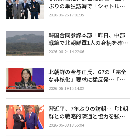
ぶりの単独訪韓で「シャトル外
交」本格化へ
2026-06-26 17:01:35
韓国合同参謀本部「昨日、中部
戦線で北朝鮮軍1人の身柄を確
保」…帰順の意向示す
2026-06-24 14:22:06
北朝鮮の金与正氏、G7の「完全
な非核化」要求に猛反発…「越
権行為、断固として糾弾」
2026-06-19 15:14:02
習近平、7年ぶりの訪朝…「北朝
鮮との戦略的疎通と協力を強
化」
2026-06-08 13:55:04