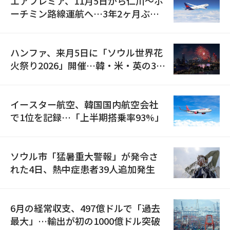
エアプレミア、11月5日から仁川〜ホ
ーチミン路線運航へ…3年2ヶ月ぶり
の再開
ハンファ、来月5日に「ソウル世界花
火祭り2026」開催…韓・米・英の3カ
国が参加
イースター航空、韓国国内航空会社
で1位を記録…「上半期搭乗率93%」
ソウル市「猛暑重大警報」が発令さ
れた4日、熱中症患者39人追加発生
6月の経常収支、497億ドルで「過去
最大」…輸出が初の1000億ドル突破