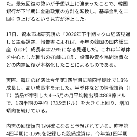
た。景気回復の勢いが予想以上に強まったことで、韓国
銀行が下半期に金融政策の方針を転換し、基準金利を二
回引き上げるという見方が浮上した。
17日、資本市場研究院の「2026年下半期マクロ経済見通
しと主要課題」報告書によれば、今年の韓国の国内総生
産（GDP）成長率は2.9％になる見通しだ。これは半導体
を中心とした輸出の好調に加え、設備投資や民間消費な
どの内需回復が本格化したことによるものである。
実際、韓国の経済は今年第1四半期に前四半期比で1.8％
成長し、高い成長率を示した。半導体などの情報技術（I
T）製品が牽引した4～5月の月平均輸出額は868億ドル
で、1四半期の平均（735億ドル）を大きく上回り、増加
傾向を続けている。
内需の回復傾向も明確になると予想されている。昨年第
4四半期に-1.6%を記録した設備投資は、今年第1四半期