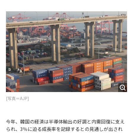
e
t
m
m
b
t
o
i
o
e
u
n
o
r
t
k
[写真＝AJP]
今年、韓国の経済は半導体輸出の好調と内需回復に支え
られ、3％に迫る成長率を記録するとの見通しが出され