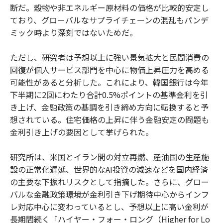
断だ。穀物や非エネルギー原材料の価格が比較的安定し
ており、グローバルなサプライチェーンの混乱もパンデ
ミック時より深刻ではないためだ。
ただし、研究者は予想以上に強い景気拡大と民間消費の
回復が個人サービス部門を中心に物価上昇圧力を高める
可能性があると分析した。これにより、韓国銀行は今年
下半期に2回にわたり合計0.5%ポイントの基準金利を引
き上げ、金融政策の基調を引き締め方向に転換すると予
想されている。住宅価格の上昇に伴う金融安定の問題も
金利引き上げの要因として挙げられた。
研究所は、米国とイラン間の対立再燃、産油国の生産施
設の正常化遅延、世界的なAI投資の減速などを国内経済
の主要な下振れリスクとして指摘した。さらに、グロー
バルな金融政策環境が金利引き下げ期待中心からインフ
レ対応中心に変わっているとし、予想以上に高い金利が
長期間続く「ハイヤー・フォー・ロング（Higher for Lo