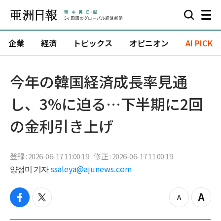
企業
経済
トピックス
オピニオン
AI PICK
今年の韓国経済成長率見通
し、3%に迫る…下半期に2回
の金利引き上げ
登録 : 2026-06-17 11:00:19
修正 : 2026-06-17 11:00:19
양정미 기자
ssaleya@ajunews.com
f
t
z
Z
a
w
o
o
c
i
o
o