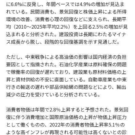
に6.6%に反発し、年間ベースでは4.9%の増加が見込ま
れている。民間消費も、景気回復と株価上昇による所得
環境の改善、消費者心理の回復などに支えられ、長期平
均（2010〜2025年平均2.2％）を上回る2.5％の増加が見
込まれると分析された。建設投資は長期にわたるマイナ
ス成長から脱し、段階的な回復基調を示す見通しだ。
ただし、中東戦争による高油価の影響は国内経済の負担
要因として指摘された。石油化学産業は原料確保の問題
で稼働率の回復が遅れており、建設業も原材料価格の上
昇と資材供給の不安に直面している。自動車産業も中東
行きの輸送の遅れや部品供給網の問題などにより、輸出
減少の圧力を受けていると分析されている。
消費者物価は年間で2.8％上昇すると予想された。景気回
復に伴う消費増加と国際原油価格の上昇が物価上昇圧力
として働くものの、2022年の消費者物価上昇率5.1％の
ような高インフレが再現される可能性は高くないとの診