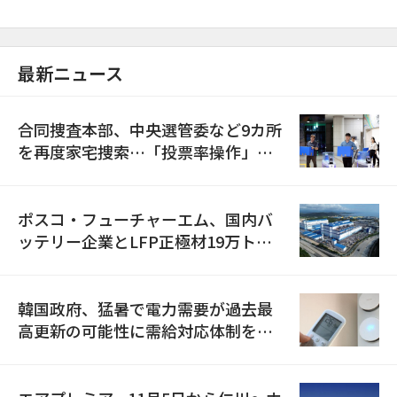
最新ニュース
合同捜査本部、中央選管委など9カ所
を再度家宅捜索…「投票率操作」の
資料を確保
ポスコ・フューチャーエム、国内バ
ッテリー企業とLFP正極材19万トン
の供給契約を締結
韓国政府、猛暑で電力需要が過去最
高更新の可能性に需給対応体制を点
検