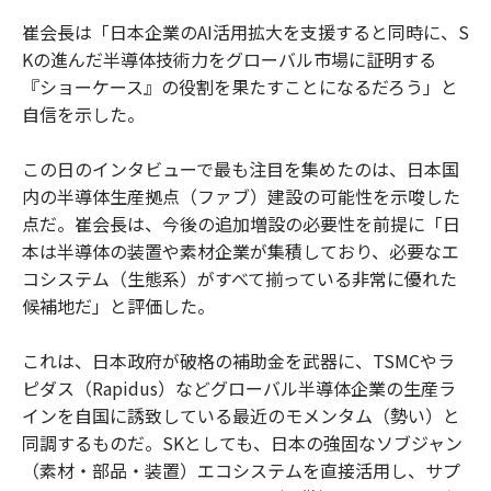
崔会長は「日本企業のAI活用拡大を支援すると同時に、S
Kの進んだ半導体技術力をグローバル市場に証明する
『ショーケース』の役割を果たすことになるだろう」と
自信を示した。
この日のインタビューで最も注目を集めたのは、日本国
内の半導体生産拠点（ファブ）建設の可能性を示唆した
点だ。崔会長は、今後の追加増設の必要性を前提に「日
本は半導体の装置や素材企業が集積しており、必要なエ
コシステム（生態系）がすべて揃っている非常に優れた
候補地だ」と評価した。
これは、日本政府が破格の補助金を武器に、TSMCやラ
ピダス（Rapidus）などグローバル半導体企業の生産ラ
インを自国に誘致している最近のモメンタム（勢い）と
同調するものだ。SKとしても、日本の強固なソブジャン
（素材・部品・装置）エコシステムを直接活用し、サプ