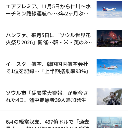
エアプレミア、11月5日から仁川〜ホ
ーチミン路線運航へ…3年2ヶ月ぶり
の再開
ハンファ、来月5日に「ソウル世界花
火祭り2026」開催…韓・米・英の3カ
国が参加
イースター航空、韓国国内航空会社
で1位を記録…「上半期搭乗率93%」
ソウル市「猛暑重大警報」が発令さ
れた4日、熱中症患者39人追加発生
6月の経常収支、497億ドルで「過去