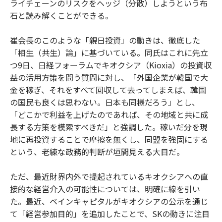
ライチェーンのリスクをヘッジ（分散）しようという布
石と読み解くことができる。
崔会長のこのような「親日投資」の動きは、徹底した
「相生（共生）論」に基づいている。同氏はこれに先立
つ9日、日経フォーラムでキオクシア（Kioxia）の投資収
益の活用方策を問う質問に対し、「外国企業が韓国で大
金を稼ぎ、それをすべて回収して去ってしまえば、韓国
の国民も良くは思わない。日本も同様だろう」とし、
「どこかで利益を上げたのであれば、その地域と共に成
長する方策を模索すべきだ」と強調した。稼いだ分を現
地に再投資することで摩擦を無くし、同盟を強固にする
という、老練な政務的判断が垣間見える大目だ。
ただ、最近財界内外で提起されているキオクシアへの直
接的な経営介入の可能性については、明確に線を引い
た。最近、ベインキャピタルがキオクシアの公示を通じ
て「経営参加目的」を追加したことで、SKの動きに注目