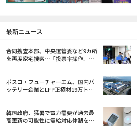
最新ニュース
合同捜査本部、中央選管委など9カ所
を再度家宅捜索…「投票率操作」の
資料を確保
ポスコ・フューチャーエム、国内バ
ッテリー企業とLFP正極材19万トン
の供給契約を締結
韓国政府、猛暑で電力需要が過去最
高更新の可能性に需給対応体制を点
検