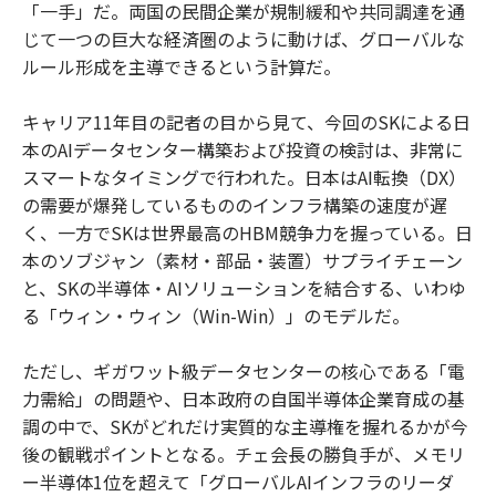
「一手」だ。両国の民間企業が規制緩和や共同調達を通
じて一つの巨大な経済圏のように動けば、グローバルな
ルール形成を主導できるという計算だ。
キャリア11年目の記者の目から見て、今回のSKによる日
本のAIデータセンター構築および投資の検討は、非常に
スマートなタイミングで行われた。日本はAI転換（DX）
の需要が爆発しているもののインフラ構築の速度が遅
く、一方でSKは世界最高のHBM競争力を握っている。日
本のソブジャン（素材・部品・装置）サプライチェーン
と、SKの半導体・AIソリューションを結合する、いわゆ
る「ウィン・ウィン（Win-Win）」のモデルだ。
ただし、ギガワット級データセンターの核心である「電
力需給」の問題や、日本政府の自国半導体企業育成の基
調の中で、SKがどれだけ実質的な主導権を握れるかが今
後の観戦ポイントとなる。チェ会長の勝負手が、メモリ
ー半導体1位を超えて「グローバルAIインフラのリーダ