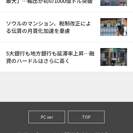
最大」…輸出が初の1000億ドル突破
ソウルのマンション、税制改正によ
る伝貰の月貰化加速を憂慮
5大銀行も地方銀行も延滞率上昇…融
資のハードルはさらに高く
PC ver
TOP