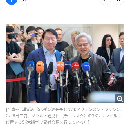
f
t
z
Z
a
w
o
o
c
i
o
o
e
t
m
m
b
t
o
i
o
e
u
n
o
r
t
k
[写真=亜洲経済（SK崔泰源会長とNVIDIAジェンスン・フアンCE
Oが8日午前、ソウル・鍾路区（チョンノグ）のSKソリンビルに
位置するSK大講堂で記者会見を行っている）]