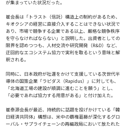
が集まっていた状況だった。
崔会長は「トラスト（信託）構造上の制約があるため、
キオクシアの経営に直接介入することはできない状況で
あり、市場で競争する企業である以上、厳格な競争秩序
を守らなければならない」と説明した。出資者としての
限界を認めつつも、人材交流や研究開発（R&D）など、
迂回的なエコシステム協力で実利を取るという意味と解
釈される。
同時に、日本政府が社運をかけて支援している次世代半
導体の国策企業「ラピダス（Rapidus）」に対しても、
「北海道工場の建設が順調に進むことを願う」とし、
「必要であれば協力する用意がある」と付け加えた。
崔泰源会長が最近、持続的に話題を投げかけている「韓
日経済共同体」構想は、米中の覇権葛藤が深化するグロ
ーバル・サプライチェーンの再編政局において放たれた