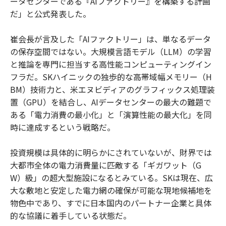
ータセンターである『AIファクトリー』を構築する計画
だ」と公式発表した。
崔会長が言及した「AIファクトリー」は、単なるデータ
の保存空間ではない。大規模言語モデル（LLM）の学習
と推論を専門に担当する高性能コンピューティングイン
フラだ。SKハイニックの独歩的な高帯域幅メモリー（H
BM）技術力と、米エヌビディアのグラフィックス処理装
置（GPU）を結合し、AIデータセンターの最大の難題で
ある「電力消費の最小化」と「演算性能の最大化」を同
時に達成するという戦略だ。
投資規模は具体的に明らかにされていないが、財界では
大都市全体の電力消費量に匹敵する「ギガワット（G
W）級」の超大型施設になるとみている。SKは現在、広
大な敷地と安定した電力網の確保が可能な現地候補地を
物色中であり、すでに日本国内のパートナー企業と具体
的な協議に着手している状態だ。