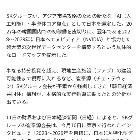
SKグループが、アジア市場攻略のための新たな「AI（人
工知能）・半導体コア拠点」として日本を選定した。20
27年の韓国国内での初稼働を皮切りに、翌年である202
8〜2029年に日本へエヌビディア（NVIDIA）と協力した
超大型の次世代データセンターを構築するという具体的
なロードマップを提示した。
単なる持分投資を超え、現地生産施設（ファブ）の建設
可能性まで視野に入れるなど、崔泰源（チェ・テウォ
ン）SKグループ会長が平素から強調してきた「韓日経済
共同体」構想が、本格的な実行軌道に乗ったとの分析が
出ている。
11日の財界および日本経済新聞（日経）によると、SKグ
ループの崔泰源会長は、今月10日に東京で行われたイン
タビューで「2028〜2029年を目標に、日本にAI特化型デ