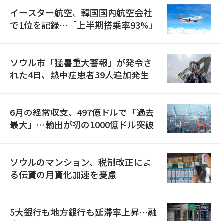
イースター航空、韓国国内航空会社
で1位を記録…「上半期搭乗率93%」
ソウル市「猛暑重大警報」が発令さ
れた4日、熱中症患者39人追加発生
6月の経常収支、497億ドルで「過去
最大」…輸出が初の1000億ドル突破
ソウルのマンション、税制改正によ
る伝貰の月貰化加速を憂慮
5大銀行も地方銀行も延滞率上昇…融