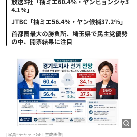
放送3社「抽ミエ60.4%・ヤンヒョンジャ3
o
e
u
n
4.1%」
o
r
t
k
JTBC「抽ミエ56.4%・ヤン候補37.2%」
首都圏最大の勝負所、埼玉県で民主党優勢
の中、開票結果に注目
[写真=チャットGPT生成画像]