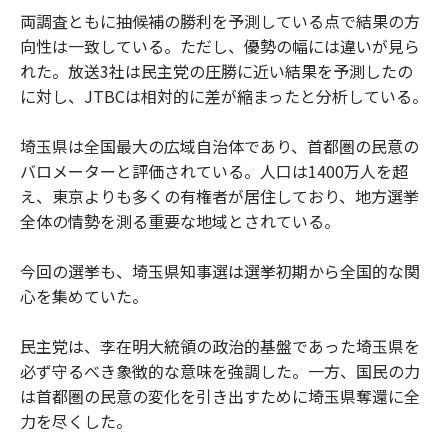
両調査ともに抽候補の勝利を予測している点で結果の方
向性は一致している。ただし、優勢の幅には違いが見ら
れた。放送3社は民主党の圧勝に近い結果を予測したの
に対し、JTBCは相対的に差が縮まったと分析している。
埼玉県は全国最大の広域自治体であり、首都圏の民意の
バロメーターと評価されている。人口は1400万人を超
え、東京よりも多くの有権者が居住しており、地方選挙
全体の情勢を測る重要な地域とされている。
今回の選挙も、埼玉県知事選は選挙初期から全国的な関
心を集めていた。
民主党は、李在明大統領の政治的基盤であった埼玉県を
必ず守るべき象徴的な意味を強調した。一方、国民の力
は首都圏の民意の変化を引き出すために埼玉県奪還に全
力を尽くした。