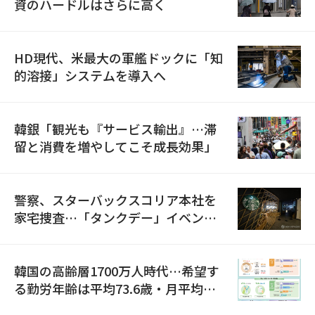
資のハードルはさらに高く
HD現代、米最大の軍艦ドックに「知
的溶接」システムを導入へ
韓銀「観光も『サービス輸出』…滞
留と消費を増やしてこそ成長効果」
警察、スターバックスコリア本社を
家宅捜査…「タンクデー」イベント
巡り侮辱容疑
韓国の高齢層1700万人時代…希望す
る勤労年齢は平均73.6歳・月平均賃
金は300万ウォン以上