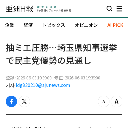
企業
経済
トピックス
オピニオン
AI PICK
抽ミエ圧勝…埼玉県知事選挙
で民主党優勢の見通し
登録 : 2026-06-03 19:39:00
修正 : 2026-06-03 19:39:00
기자
ldg920210@ajunews.com
f
t
z
Z
a
w
o
o
c
i
o
o
e
t
m
m
b
t
o
i