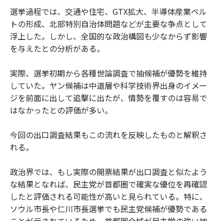
選挙過程では、交通や住宅、GTX拡大、半導体産業ベル
トの形成、北部特別自治体問題などが主要な争点として
浮上した。しかし、全国的な政治構図も少なからず影響
を与えたとの分析がある。
実際、選挙初期から各種世論調査で抽候補が優勢を維持
していた。ヤン候補は中道層や科学技術界出身のイメー
ジを前面に出して追撃に出たが、情勢を覆すのは容易で
はなかったとの評価が多い。
今回の出口調査結果もこの流れを反映したものと解釈さ
れる。
政治界では、もし実際の開票結果が出口調査と似たよう
な結果となれば、民主党が首都圏で確実な優位を再確認
したと評価される可能性が高いと見られている。特に、
ソウル市長や仁川市長選挙でも民主党候補が優勢である
ことが示されているため、首都圏全域が民主党の強い地