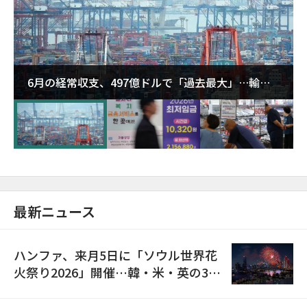
6月の経常収支、497億ドルで「過去最大」…輸出
が初の1000億ドル突破
最新ニュース
ハンファ、来月5日に「ソウル世界花
火祭り2026」開催…韓・米・英の3カ
国が参加