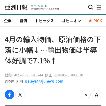
企業
経済
トピックス
オピニオン
AI PICK
4月の輸入物価、原油価格の下
落に小幅↓…輸出物価は半導
体好調で7.1%↑
登録 : 2026-05-15 09:16:44
修正 : 2026-05-15 09:21:38
양정미 기자
ssaleya@ajunews.com
f
t
z
Z
a
w
o
o
c
i
o
o