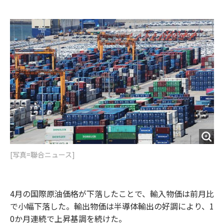
e
t
m
m
b
t
o
i
o
e
u
n
o
r
t
k
[写真=聯合ニュース]
4月の国際原油価格が下落したことで、輸入物価は前月比
で小幅下落した。輸出物価は半導体輸出の好調により、1
0か月連続で上昇基調を続けた。