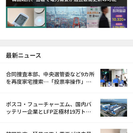
に需給対応体制を点検
最新ニュース
合同捜査本部、中央選管委など9カ所
を再度家宅捜索…「投票率操作」の
資料を確保
ポスコ・フューチャーエム、国内バ
ッテリー企業とLFP正極材19万トン
の供給契約を締結