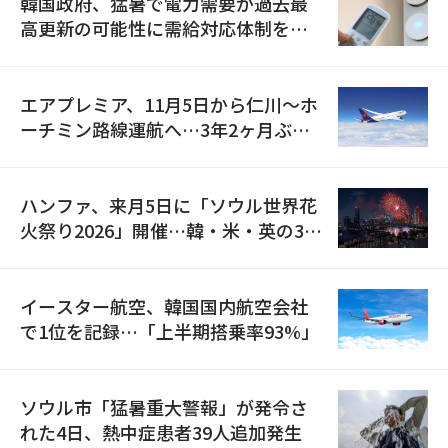
韓国政府、猛暑で電力需要が過去最
高更新の可能性に需給対応体制を点
検
エアプレミア、11月5日から仁川〜ホ
ーチミン路線運航へ…3年2ヶ月ぶり
の再開
ハンファ、来月5日に「ソウル世界花
火祭り2026」開催…韓・米・英の3カ
国が参加
イースター航空、韓国国内航空会社
で1位を記録…「上半期搭乗率93%」
ソウル市「猛暑重大警報」が発令さ
れた4日、熱中症患者39人追加発生