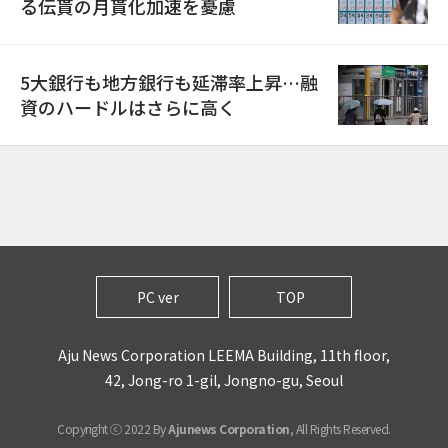
る伝貰の月貰化加速を憂慮
5大銀行も地方銀行も延滞率上昇…融
資のハードルはさらに高く
PC ver
TOP
Aju News Corporation LEEMA Building, 11th floor,
42, Jong-ro 1-gil, Jongno-gu, Seoul
Copyright ⓒ 2022 By
Ajunews Corporation
, All Rights Reserved.