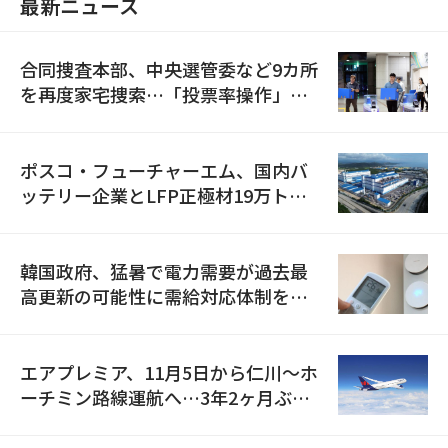
最新ニュース
合同捜査本部、中央選管委など9カ所
を再度家宅捜索…「投票率操作」の
資料を確保
ポスコ・フューチャーエム、国内バ
ッテリー企業とLFP正極材19万トン
の供給契約を締結
韓国政府、猛暑で電力需要が過去最
高更新の可能性に需給対応体制を点
検
エアプレミア、11月5日から仁川〜ホ
ーチミン路線運航へ…3年2ヶ月ぶり
の再開