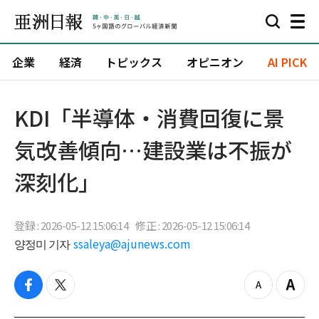
企業
経済
トピックス
オピニオン
AI PICK
KDI「半導体・消費回復に景
気改善傾向…建設業は不振が
深刻化」
登録 : 2026-05-12 15:06:14
修正 : 2026-05-12 15:06:14
양정미 기자
ssaleya@ajunews.com
f
t
z
Z
a
w
o
o
c
i
o
o