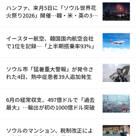
ハンファ、来月5日に「ソウル世界花
火祭り2026」開催…韓・米・英の3カ
国が参加
イースター航空、韓国国内航空会社
で1位を記録…「上半期搭乗率93%」
ソウル市「猛暑重大警報」が発令さ
れた4日、熱中症患者39人追加発生
6月の経常収支、497億ドルで「過去
最大」…輸出が初の1000億ドル突破
ソウルのマンション、税制改正によ