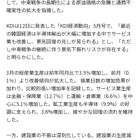
して、中東戦争の長期化による原油価格の急騰と通商不
確実性の拡大を指摘した。
KDIは12日に発表した「KDI経済動向」5月号で、「最近
の韓国経済は半導体輸出が大幅に増加する中でサービス
業も改善し、景気回復の兆しが見られる」とし、「ただ
し中東戦争の継続に伴う景気下振れリスクが存在する」
と明らかにした。
3月の総産業生産は前年同月比で3.5％増加し、前月（0.
1％）より改善傾向が拡大した。 操業日数の増加効果が
加わり、比較的高い増加率を記録した。サービス業生産
は金融・保険業（12.7％）と運輸・倉庫業（6.6％）を中
心に5.1％増加した。鉱工業生産も半導体（9.9%）の好
調に支えられ、3.6%増加し、緩やかな回復の流れを維持
した。
一方、建設業の不振は深刻化している。建設業の生産減