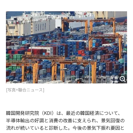
e
t
m
m
b
t
o
i
o
e
u
n
o
r
t
k
[写真=聯合ニュース]
韓国開発研究院（KDI）は、最近の韓国経済について、
半導体輸出の好調と消費の改善に支えられ、景気回復の
流れが続いていると診断した。今後の景気下振れ要因と