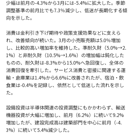
少幅は前月の-4.3%から3月には-5.4%に拡大した。季節
調整基準の前月比でも7.3％減少し、低迷が長期化する傾
向を示した。
消費は金利引き下げ期待や政策支援効果などに支えら
れ、改善傾向が続いた。3月の小売販売額は5.0％増加
し、比較的高い増加率を維持した。準耐久財（5.0%→2.
1%）と非耐久財（10.5%→1.6%）の増加幅は鈍化した
ものの、耐久財は-8.3%から15.0%へ急回復し、全体の
消費回復を牽引した。サービス消費と密接に関連する運
輸・倉庫業は1.4%から6.6%に改善されたが、宿泊・飲
食業は-0.4%を記録し、依然として低迷した流れを示し
た。
設備投資は半導体関連の投資調整にもかかわらず、輸送
機器投資が大幅に増加し、前月（6.2%）に続いて9.2%
増加したが、建設完成高は建築部門を中心に前月（-4.
3%）に続いて5.4%減少した。