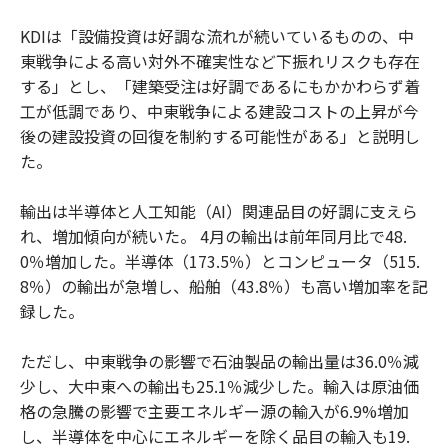
KDIは「設備投資は好調な流れが続いているものの、中
東戦争による高い対外不確実性など下振れリスクも存在
する」とし、「建築受注は好調であるにもかかわらず着
工が低調であり、中東戦争による建設コストの上昇が今
後の建設投資の回復を制約する可能性がある」と説明し
た。
輸出は半導体と人工知能（AI）関連品目の好調に支えら
れ、増加傾向が続いた。 4月の輸出は前年同月比で48.
0％増加した。半導体（173.5％）とコンピュータ（515.
8％）の輸出が急増し、船舶（43.8％）も高い増加率を記
録した。
ただし、中東戦争の影響で石油製品の輸出量は36.0％減
少し、大中東への輸出も25.1％減少した。輸入は原油価
格の急騰の影響で主要エネルギー源の輸入が6.9%増加
し、半導体を中心にエネルギーを除く品目の輸入も19.