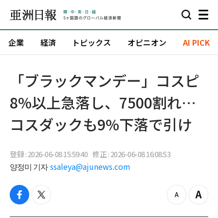
企業
経済
トピックス
オピニオン
AI PICK
「ブラックマンデー」コスピ
8%以上急落し、7500割れ…
コスダックも9%下落で引け
登録 : 2026-06-08 15:59:40
修正 : 2026-06-08 16:08:53
양정미 기자
ssaleya@ajunews.com
f
t
z
Z
a
w
o
o
c
i
o
o