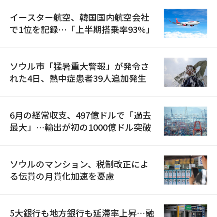
イースター航空、韓国国内航空会社
で1位を記録…「上半期搭乗率93%」
ソウル市「猛暑重大警報」が発令さ
れた4日、熱中症患者39人追加発生
6月の経常収支、497億ドルで「過去
最大」…輸出が初の1000億ドル突破
ソウルのマンション、税制改正によ
る伝貰の月貰化加速を憂慮
5大銀行も地方銀行も延滞率上昇…融