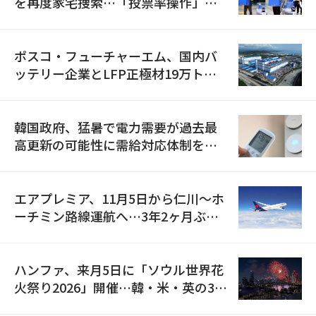
を再度家宅捜索…「投票率操作」の
資料を確保
ポスコ・フューチャーエム、国内バ
ッテリー企業とLFP正極材19万トン
の供給契約を締結
韓国政府、猛暑で電力需要が過去最
高更新の可能性に需給対応体制を点
検
エアプレミア、11月5日から仁川〜ホ
ーチミン路線運航へ…3年2ヶ月ぶり
の再開
ハンファ、来月5日に「ソウル世界花
火祭り2026」開催…韓・米・英の3カ
国が参加