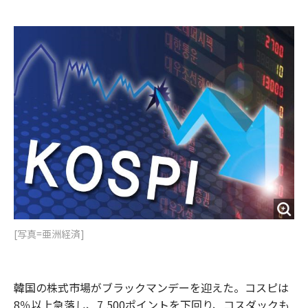
e
t
m
m
b
t
o
i
o
e
u
n
o
r
t
k
[写真=亜洲経済]
韓国の株式市場がブラックマンデーを迎えた。コスピは
8％以上急落し、7,500ポイントを下回り、コスダックも