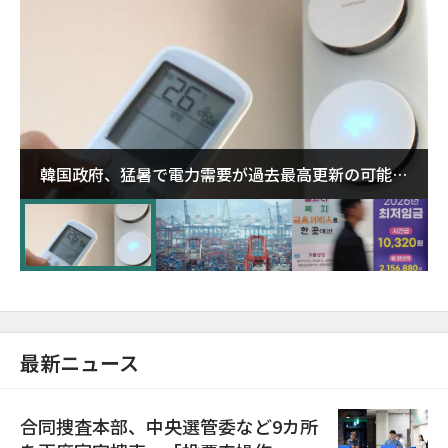
韓国政府、猛暑で電力需要が過去最高更新の可能性
に需給対応体制を点検
最新ニュース
合同捜査本部、中央選管委など9カ所