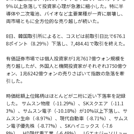
9％以上急落して投資家心理が急激に縮小した。特に半
導体や二次電池、バイオなど主要業種が一斉に崩壊し、
両市場ともに全方位的な売り越しが続いた。
8日、韓国取引所によると、コスピは前取引日比で676.1
8ポイント（8.29％）下落し、7,484.41で取引を終えた。
有価証券市場では個人投資家が1兆7617億ウォン規模を
売り越したが、外国人と機関投資家がそれぞれ3750億ウ
ォン、1兆6242億ウォンの売りさばいて指数の急落を牽
引した。
時価総額上位銘柄はほとんどが二桁に近い下落率を記録
した。 サムスン物産（-11.29%）、SKスクエア（-11.1
3%）、サムスン電子（-10.18%）が10%以上下落し、サ
ムスン生命（-8.97%）、現代自動車（-8.71%）、サムス
ン電子優先株（-8.77%）、SKハイニックス（-7.6
8%）、HD現代重工業（-6.48%）、LGエナジーソリュー