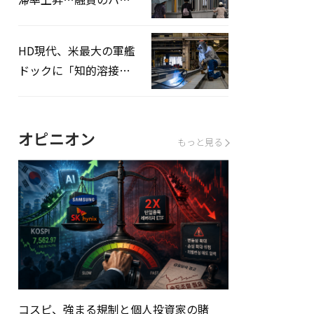
ドルはさらに高く
HD現代、米最大の軍艦
ドックに「知的溶接」
システムを導入へ
オピニオン
もっと見る
コスピ、強まる規制と個人投資家の賭