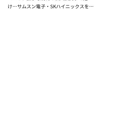
け…サムスン電子・SKハイニックスを巡
る明暗