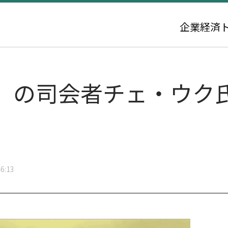
企業
経済
』の司会者チェ・ウク
6:13