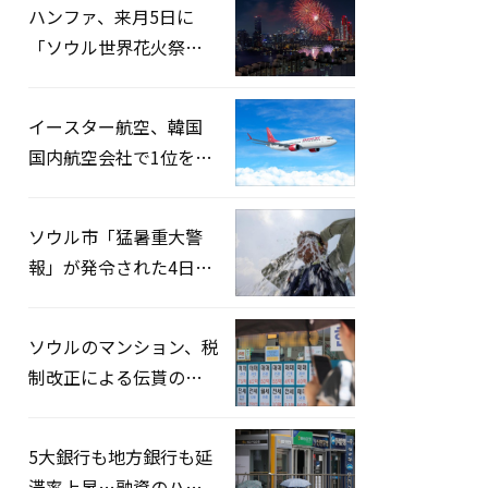
ハンファ、来月5日に
「ソウル世界花火祭り
2026」開催…韓・米・
英の3カ国が参加
イースター航空、韓国
国内航空会社で1位を記
録…「上半期搭乗率
93%」
ソウル市「猛暑重大警
報」が発令された4日、
熱中症患者39人追加発
生
ソウルのマンション、税
制改正による伝貰の月
貰化加速を憂慮
5大銀行も地方銀行も延
滞率上昇…融資のハー