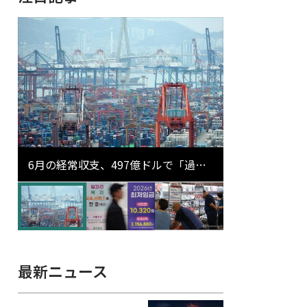
6月の経常収支、497億ドルで「過去
最大」…輸出が初の1000億ドル突破
最新ニュース