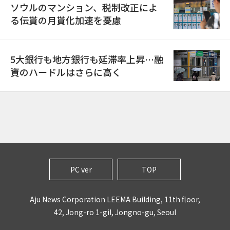
ソウルのマンション、税制改正によ
る伝貰の月貰化加速を憂慮
5大銀行も地方銀行も延滞率上昇…融
資のハードルはさらに高く
PC ver
TOP
Aju News Corporation LEEMA Building, 11th floor,
42, Jong-ro 1-gil, Jongno-gu, Seoul