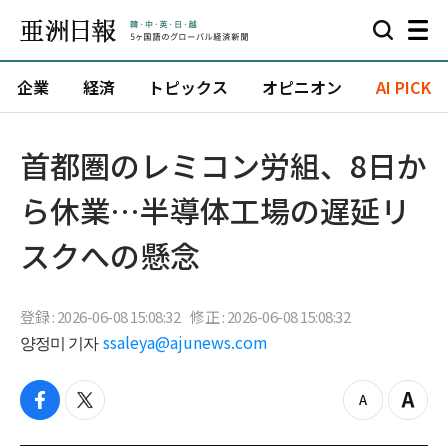
企業
経済
トピックス
オピニオン
AI PICK
首都圏のレミコン労組、8日か
ら休業…半導体工場の遅延リ
スクへの懸念
登録 : 2026-06-08 15:08:32
修正 : 2026-06-08 15:08:32
양정미 기자
ssaleya@ajunews.com
f
t
z
Z
a
w
o
o
c
i
o
o