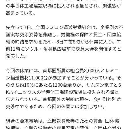
の半導体工場建設現場に投入される量とされ、緊張感が
高まっている。
先立って7日、全国レミコン運送労働組合は、企業側の不
誠実な交渉姿勢を非難し、労働権の保障と賃金・団体協
約の締結を求めるため、8日午前8時から休業に入り、午
前11時にソウル・汝矣島広場前で決意大会を開催すると
発表した。
今回の休業には、首都圏所属の組合員8,000人とレミコ
ン輸送機材11,000台が参加することが分かっている。そ
のうち約10％にあたる1100台余りが、サムスン電子とS
Kハイニックスの半導体工場建設現場に投入される量と
伝えられている。首都圏外の労組は現在、会社側と別途
交渉中であるため、今回の休業には参加しない。
組合の要求事項は、△搬送費改善のための賃金·団体協
約締結、△輸送労働者の雇用安定の確保、△団体交渉の