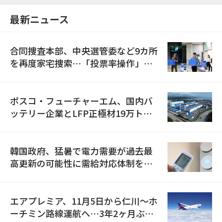
最新ニュース
合同捜査本部、中央選管委など9カ所
を再度家宅捜索…「投票率操作」の
資料を確保
ポスコ・フューチャーエム、国内バ
ッテリー企業とLFP正極材19万トン
の供給契約を締結
韓国政府、猛暑で電力需要が過去最
高更新の可能性に需給対応体制を点
検
エアプレミア、11月5日から仁川〜ホ
ーチミン路線運航へ…3年2ヶ月ぶり