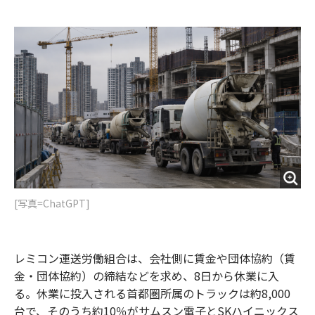
e
t
m
m
b
t
o
i
o
e
u
n
o
r
t
k
[写真=ChatGPT]
レミコン運送労働組合は、会社側に賃金や団体協約（賃
金・団体協約）の締結などを求め、8日から休業に入
る。休業に投入される首都圏所属のトラックは約8,000
台で、そのうち約10％がサムスン電子とSKハイニックス