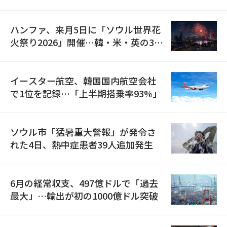
の再開
ハンファ、来月5日に「ソウル世界花
火祭り2026」開催…韓・米・英の3カ
国が参加
イースター航空、韓国国内航空会社
で1位を記録…「上半期搭乗率93%」
ソウル市「猛暑重大警報」が発令さ
れた4日、熱中症患者39人追加発生
6月の経常収支、497億ドルで「過去
最大」…輸出が初の1000億ドル突破