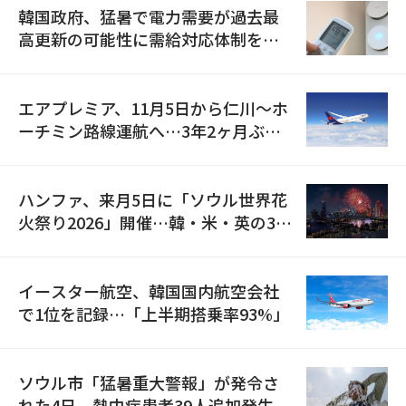
韓国政府、猛暑で電力需要が過去最
高更新の可能性に需給対応体制を点
検
エアプレミア、11月5日から仁川〜ホ
ーチミン路線運航へ…3年2ヶ月ぶり
の再開
ハンファ、来月5日に「ソウル世界花
火祭り2026」開催…韓・米・英の3カ
国が参加
イースター航空、韓国国内航空会社
で1位を記録…「上半期搭乗率93%」
ソウル市「猛暑重大警報」が発令さ
れた4日、熱中症患者39人追加発生