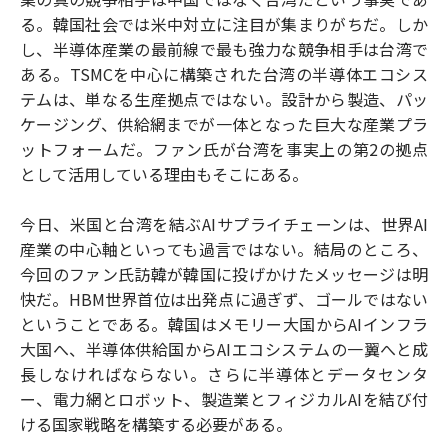
る。韓国社会では米中対立に注目が集まりがちだ。しか
し、半導体産業の最前線で最も強力な競争相手は台湾で
ある。TSMCを中心に構築された台湾の半導体エコシス
テムは、単なる生産拠点ではない。設計から製造、パッ
ケージング、供給網までが一体となった巨大な産業プラ
ットフォームだ。ファン氏が台湾を事実上の第2の拠点
として活用している理由もそこにある。
今日、米国と台湾を結ぶAIサプライチェーンは、世界AI
産業の中心軸といっても過言ではない。結局のところ、
今回のファン氏訪韓が韓国に投げかけたメッセージは明
快だ。HBM世界首位は出発点に過ぎず、ゴールではない
ということである。韓国はメモリー大国からAIインフラ
大国へ、半導体供給国からAIエコシステムの一翼へと成
長しなければならない。さらに半導体とデータセンタ
ー、電力網とロボット、製造業とフィジカルAIを結び付
ける国家戦略を構築する必要がある。