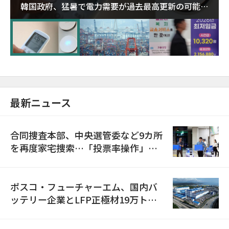
韓国政府、猛暑で電力需要が過去最高更新の可能性
に需給対応体制を点検
最新ニュース
合同捜査本部、中央選管委など9カ所
を再度家宅捜索…「投票率操作」の
資料を確保
ポスコ・フューチャーエム、国内バ
ッテリー企業とLFP正極材19万トン
の供給契約を締結