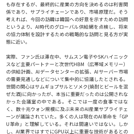
も存在するが、最終的に産業の方向を決めるのは利害関
係であり、サプライチェーンであり、市場原理だ。そう
考えれば、今回の訪韓は韓国への好意を示すための訪問
というより、AI時代のグローバル供給網を点検し、将来
の協力体制を設計するための戦略的な訪問と見る方が実
態に近い。
実際、ファン氏は滞在中、サムスン電子やSKハイニック
スなど主要パートナーと次世代HBM（広帯域メモリー）
の供給計画、AIデータセンターの拡張、AIサーバー市場
の需要見通しなどについて集中的に協議したとされる。
世間の関心はサムギョプサルとソメク(焼酎とビールを混
ぜた酒)に向かったが、本当に重要だったのは公開されな
かった会議室の中である。そこでは一度の食事ではな
く、数十兆ウォン規模に及ぶ未来のAI産業サプライチェ
ーンが議論されていた。多くの人は現在のAI革命を「GP
U革命」と理解している。それは間違いではない。しか
し、AI業界ではすでにGPU以上に重要な技術があるとの