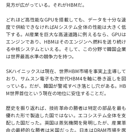
見方が広がっている。それがHBMだ。
どれほど高性能なGPUを搭載しても、データを十分な速
度で供給できなければAIシステム全体の性能は大きく低
下する。AI産業を巨大な高速道路に例えるなら、GPUは
エンジンであり、HBMはそのエンジンへ燃料を送り続け
る中核システムといえる。そして、この分野で韓国企業
は世界最高水準の競争力を持つ。
SKハイニックスは現在、世界HBM市場を事実上主導して
おり、サムスン電子も次世代HBM4を軸に巻き返しを図
っている。だが、韓国が警戒すべき落とし穴がある。HB
M世界首位という現在の地位に安住することだ。
歴史を振り返れば、技術革命の勝者は特定の部品を最も
優れた形で製造した国ではない。エコシステム全体を支
配した国だった。英国は蒸気機関を発明したが、産業革
命の最終的な勝者は米国だった。日本はDRAM市場を席