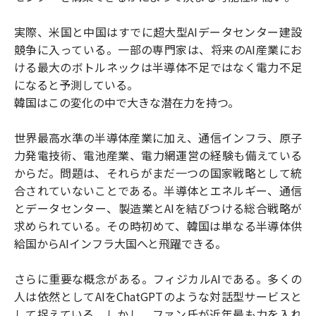
実際、米国と中国はすでに超大型AIデータセンター建設
競争に入っている。一部の専門家は、将来のAI産業にお
ける最大のボトルネックは半導体不足ではなく電力不足
になると予測している。
韓国はこの変化の中で大きな潜在力を持つ。
世界最高水準の半導体産業に加え、通信インフラ、原子
力発電技術、電池産業、電力網運営の経験も備えている
からだ。問題は、それらがまだ一つの国家戦略として統
合されていないことである。半導体とエネルギー、通信
とデータセンター、製造業とAIを結びつける総合戦略が
求められている。その時初めて、韓国は単なる半導体供
給国からAIインフラ大国へと飛躍できる。
さらに重要な概念がある。フィジカルAIである。多くの
人は依然としてAIをChatGPTのような対話型サービスと
して捉えている。しかし、ファン氏が近年最も力を入れ