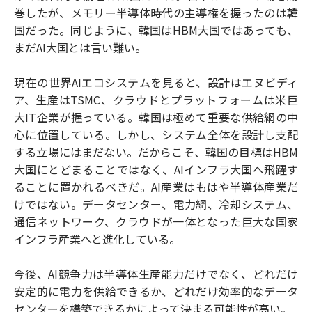
巻したが、メモリー半導体時代の主導権を握ったのは韓
国だった。同じように、韓国はHBM大国ではあっても、
まだAI大国とは言い難い。
現在の世界AIエコシステムを見ると、設計はエヌビディ
ア、生産はTSMC、クラウドとプラットフォームは米巨
大IT企業が握っている。韓国は極めて重要な供給網の中
心に位置している。しかし、システム全体を設計し支配
する立場にはまだない。だからこそ、韓国の目標はHBM
大国にとどまることではなく、AIインフラ大国へ飛躍す
ることに置かれるべきだ。AI産業はもはや半導体産業だ
けではない。データセンター、電力網、冷却システム、
通信ネットワーク、クラウドが一体となった巨大な国家
インフラ産業へと進化している。
今後、AI競争力は半導体生産能力だけでなく、どれだけ
安定的に電力を供給できるか、どれだけ効率的なデータ
センターを構築できるかによって決まる可能性が高い。