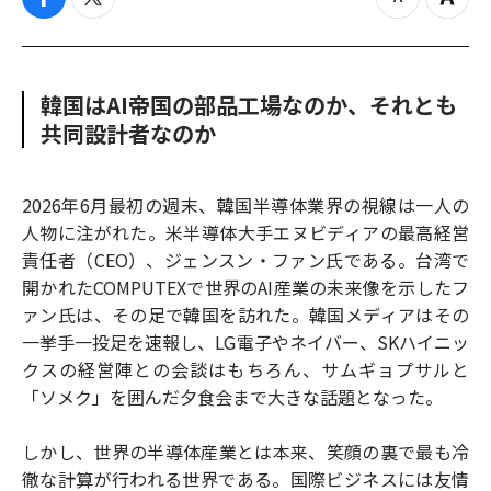
f
t
z
Z
a
w
o
o
c
i
o
o
e
t
m
m
b
t
o
i
韓国はAI帝国の部品工場なのか、それとも
o
e
u
n
共同設計者なのか
o
r
t
k
2026年6月最初の週末、韓国半導体業界の視線は一人の
人物に注がれた。米半導体大手エヌビディアの最高経営
責任者（CEO）、ジェンスン・ファン氏である。台湾で
開かれたCOMPUTEXで世界のAI産業の未来像を示したフ
ァン氏は、その足で韓国を訪れた。韓国メディアはその
一挙手一投足を速報し、LG電子やネイバー、SKハイニッ
クスの経営陣との会談はもちろん、サムギョプサルと
「ソメク」を囲んだ夕食会まで大きな話題となった。
しかし、世界の半導体産業とは本来、笑顔の裏で最も冷
徹な計算が行われる世界である。国際ビジネスには友情