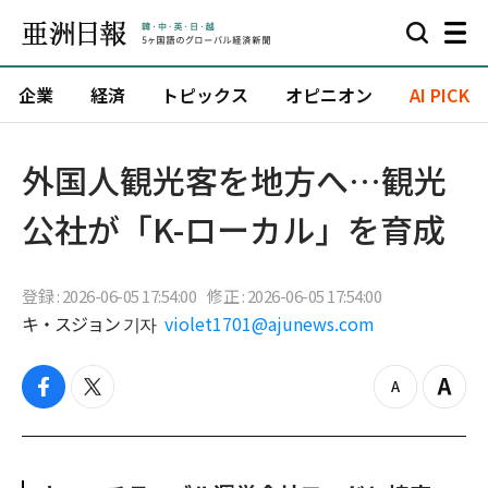
企業
経済
トピックス
オピニオン
AI PICK
外国人観光客を地方へ…観光
公社が「K-ローカル」を育成
登録 : 2026-06-05 17:54:00
修正 : 2026-06-05 17:54:00
キ・スジョン 기자
violet1701@ajunews.com
f
t
z
Z
a
w
o
o
c
i
o
o
e
t
m
m
b
t
o
i