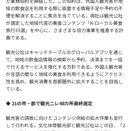
た業務協約を締結した。この協約は、外国人観光客が地
域の飲食店を利用する際に直面する情報不足や予約の不
便を解消することに焦点を当てている。両社は観光公社
が選定した地域代表の美食コンテンツ「K-ローカル美食
旅行33選」を中心に、さまざまな協力事業を推進する計
画である。
観光公社はキャッチテーブルのグローバルアプリを通じ
て、地域の飲食店情報の検索から予約、決済までを一括
で行えるサービスを強化する方針である。外国人観光客
が言語の壁なく地域の美食を利用できるようにアクセス
性を高め、観光消費を首都圏外に拡大することを目指し
ている。
◆ 21の市・郡で観光二レ48カ所最終選定
観光客の誘致に向けたコンテンツ供給の拡大作業も並行
して行われる。文化体育観光部と観光公社はこの日、「2