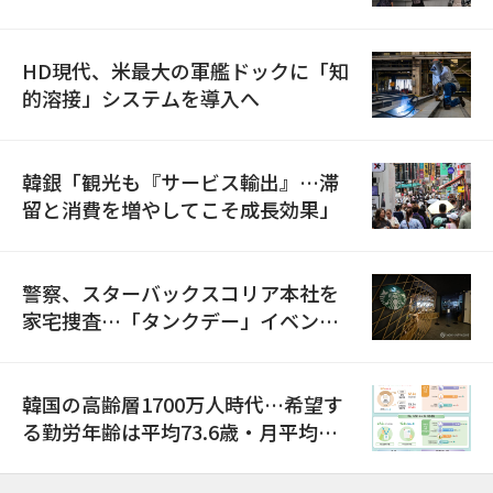
HD現代、米最大の軍艦ドックに「知
的溶接」システムを導入へ
韓銀「観光も『サービス輸出』…滞
留と消費を増やしてこそ成長効果」
警察、スターバックスコリア本社を
家宅捜査…「タンクデー」イベント
巡り侮辱容疑
韓国の高齢層1700万人時代…希望す
る勤労年齢は平均73.6歳・月平均賃
金は300万ウォン以上