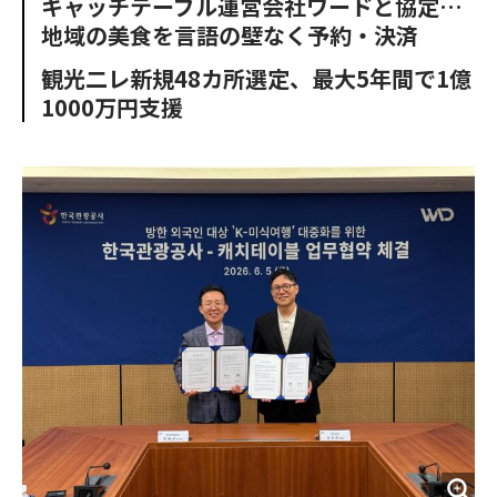
キャッチテーブル運営会社ワードと協定…
o
e
u
n
地域の美食を言語の壁なく予約・決済
o
r
t
k
観光二レ新規48カ所選定、最大5年間で1億
1000万円支援