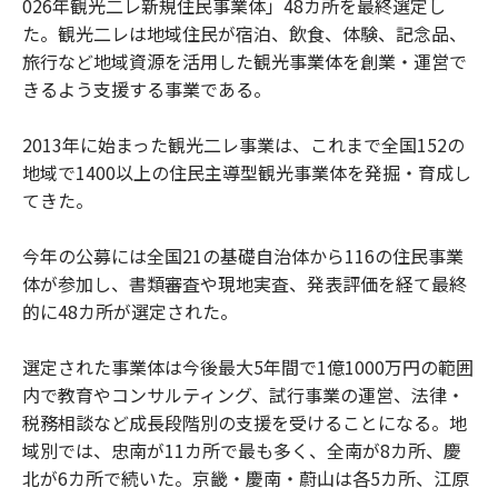
026年観光二レ新規住民事業体」48カ所を最終選定し
た。観光二レは地域住民が宿泊、飲食、体験、記念品、
旅行など地域資源を活用した観光事業体を創業・運営で
きるよう支援する事業である。
2013年に始まった観光二レ事業は、これまで全国152の
地域で1400以上の住民主導型観光事業体を発掘・育成し
てきた。
今年の公募には全国21の基礎自治体から116の住民事業
体が参加し、書類審査や現地実査、発表評価を経て最終
的に48カ所が選定された。
選定された事業体は今後最大5年間で1億1000万円の範囲
内で教育やコンサルティング、試行事業の運営、法律・
税務相談など成長段階別の支援を受けることになる。地
域別では、忠南が11カ所で最も多く、全南が8カ所、慶
北が6カ所で続いた。京畿・慶南・蔚山は各5カ所、江原