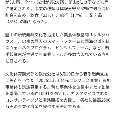
が3カ所、全北・光州が各2カ所、釜山が1カ所など均等
に選定された。事業の種類は体験分野が52%で最も高い
割合を占め、飲食（23%）、旅行（17%）、記念品
（8%）の順となった。
釜山の伝統発酵文化を活用した美食体験空間「クルクハ
ウス」、忠南の西天のスマートファームと西海の道を結
ぶウェルネスプログラム「ビンツムファーム」など、若
手起業家が主導する事業モデルが多数含まれている点も
注目される。
文化体育観光部と観光公社は6月10日から若手起業支援
に焦点を当てた「2026年若手観光二レプラス事業」参加
事業体も別途募集する。現在事業体を運営中または創業
を準備している約100社を選定し、カスタマイズされた
コンサルティングと販路開拓を支援し、各社に最高2600
万円の事業化資金を提供する予定である。