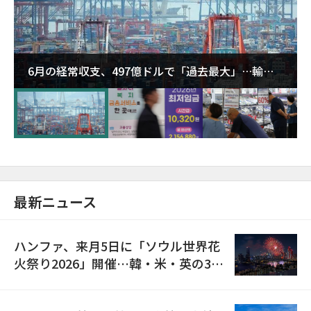
6月の経常収支、497億ドルで「過去最大」…輸出
が初の1000億ドル突破
最新ニュース
ハンファ、来月5日に「ソウル世界花
火祭り2026」開催…韓・米・英の3カ
国が参加