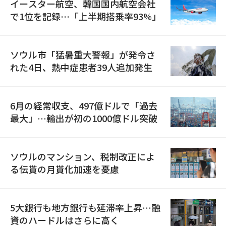
イースター航空、韓国国内航空会社
で1位を記録…「上半期搭乗率93%」
ソウル市「猛暑重大警報」が発令さ
れた4日、熱中症患者39人追加発生
6月の経常収支、497億ドルで「過去
最大」…輸出が初の1000億ドル突破
ソウルのマンション、税制改正によ
る伝貰の月貰化加速を憂慮
5大銀行も地方銀行も延滞率上昇…融
資のハードルはさらに高く