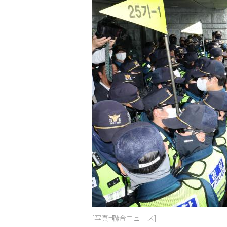
[写真=聯合ニュース]