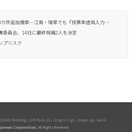
· 中央選挙管理委員会、9カ所追加捜索…江南・瑞草でも『投票率虚偽入力』の疑い
薦委員会、14日に最終候補2人を決定
ンプリスク
EEMA Building, 11th floor, 42, Jong-ro 1-gil, Jongno-gu, Seoul
junews Corporation
, All Rights Reserved.