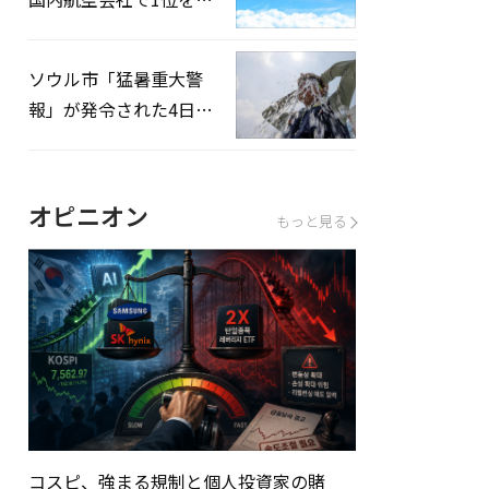
録…「上半期搭乗率
93%」
ソウル市「猛暑重大警
報」が発令された4日、
熱中症患者39人追加発
生
オピニオン
もっと見る
コスピ、強まる規制と個人投資家の賭