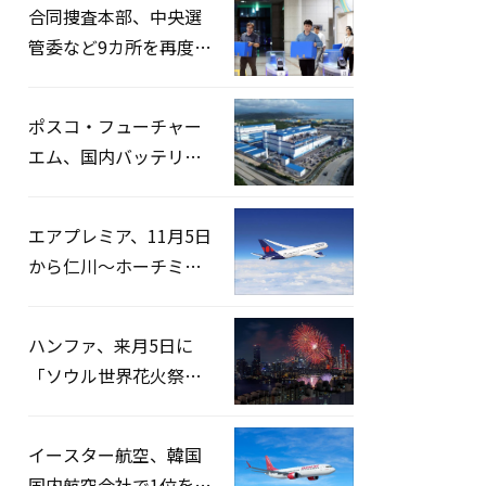
合同捜査本部、中央選
管委など9カ所を再度家
宅捜索…「投票率操
作」の資料を確保
ポスコ・フューチャー
エム、国内バッテリー
企業とLFP正極材19万ト
ンの供給契約を締結
エアプレミア、11月5日
から仁川〜ホーチミン
路線運航へ…3年2ヶ月
ぶりの再開
ハンファ、来月5日に
「ソウル世界花火祭り
2026」開催…韓・米・
英の3カ国が参加
イースター航空、韓国
国内航空会社で1位を記