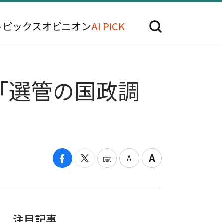
トピックス
オピニオン
AI PICK
「選管の国政調
注目記事