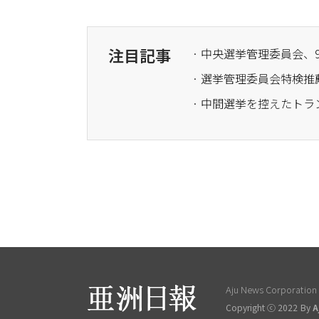
注目記事
· 選挙管理委員会特検推
· 中間選挙を控えたトラ
Aju News Corporation L
Copyright ⓒ 2022 By
A