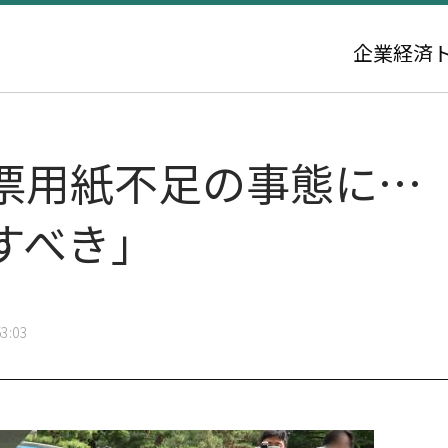
企業
経済
票用紙不足の事態に…
すべき」
3:03