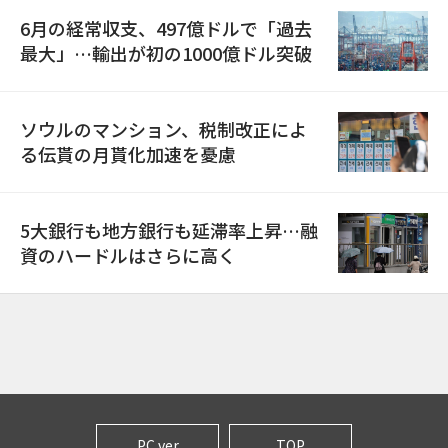
6月の経常収支、497億ドルで「過去
最大」…輸出が初の1000億ドル突破
ソウルのマンション、税制改正によ
る伝貰の月貰化加速を憂慮
5大銀行も地方銀行も延滞率上昇…融
資のハードルはさらに高く
PC ver
TOP