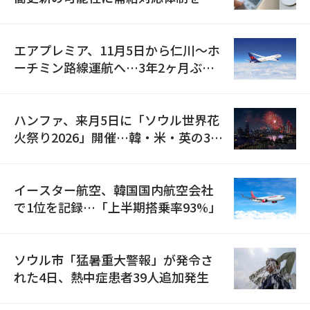
検
エアプレミア、11月5日から仁川〜ホ
ーチミン路線運航へ…3年2ヶ月ぶり
の再開
ハンファ、来月5日に「ソウル世界花
火祭り2026」開催…韓・米・英の3カ
国が参加
イースター航空、韓国国内航空会社
で1位を記録…「上半期搭乗率93%」
ソウル市「猛暑重大警報」が発令さ
れた4日、熱中症患者39人追加発生