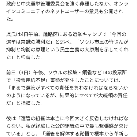
政府と中央選挙管理委員会を強く非難したなか、オンラ
インコミュニティのネットユーザーの意見も公開され
た。
呉氏は4日午前、鍾路区にある選挙キャンプで「今回の
選挙は常識の勝利だ」と述べ、「ソウル市民の皆さんが
抑制と均衡の原理という民主主義の大原則を示してくれ
た」と強調した。
前日（3日）午後、ソウルの松坡・銅雀など14の投票所
で「投票用紙不足」事態が発生したことについては、
「まるで選管がすべての責任を負わなければならないか
のようになっているが、結果的にすべてが大統領の責任
だ」と指摘した。
彼は「選管の組織は本当に今回大きく反省しなければな
らない。私が経験した公的組織の中で最も緊張感が欠け
ている」とし、「選管を解体する覚悟で根本から革新し