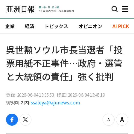
企業
経済
トピックス
オピニオン
AI PICK
呉世勲ソウル市長当選者「投
票用紙不正事件…政府・選管
と大統領の責任」強く批判
登録 : 2026-06-04 13:35:53
修正 : 2026-06-04 13:45:19
양정미 기자
ssaleya@ajunews.com
f
t
z
Z
a
w
o
o
c
i
o
o