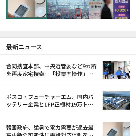
に需給対応体制を点検
最新ニュース
合同捜査本部、中央選管委など9カ所
を再度家宅捜索…「投票率操作」の
資料を確保
ポスコ・フューチャーエム、国内バ
ッテリー企業とLFP正極材19万トン
の供給契約を締結
韓国政府、猛暑で電力需要が過去最
高更新の可能性に需給対応体制を点