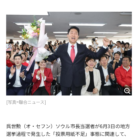
e
t
m
m
b
t
o
i
o
e
u
n
o
r
t
k
[写真=聯合ニュース]
呉世勲（オ・セフン）ソウル市長当選者が6月3日の地方
選挙過程で発生した「投票用紙不足」事態に関連して、