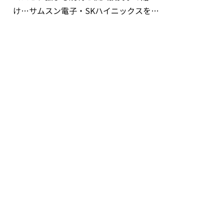
け…サムスン電子・SKハイニックスを巡
る明暗