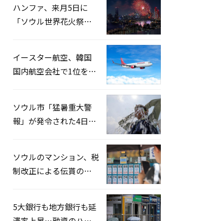
ハンファ、来月5日に
「ソウル世界花火祭り
2026」開催…韓・米・
英の3カ国が参加
イースター航空、韓国
国内航空会社で1位を記
録…「上半期搭乗率
93%」
ソウル市「猛暑重大警
報」が発令された4日、
熱中症患者39人追加発
生
ソウルのマンション、税
制改正による伝貰の月
貰化加速を憂慮
5大銀行も地方銀行も延
滞率上昇…融資のハー