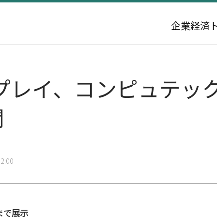
企業
経済
プレイ、コンピュテッ
開
2:00
Dまで展示