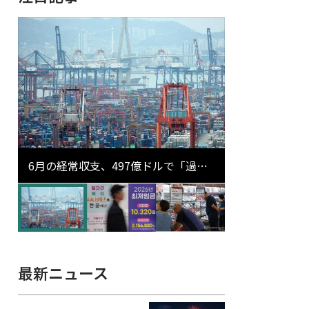
6月の経常収支、497億ドルで「過去
最大」…輸出が初の1000億ドル突破
最新ニュース