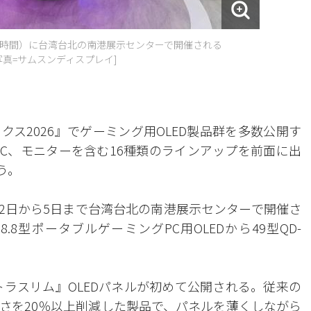
地時間）に台湾台北の南港展示センターで開催される
写真=サムスンディスプレイ]
ス2026』でゲーミング用OLED製品群を多数公開す
PC、モニターを含む16種類のラインアップを前面に出
う。
2日から5日まで台湾台北の南港展示センターで開催さ
.8型ポータブルゲーミングPC用OLEDから49型QD-
。
トラスリム』OLEDパネルが初めて公開される。従来の
さを20％以上削減した製品で、パネルを薄くしながら