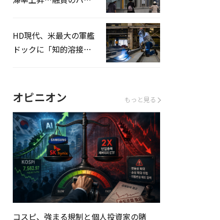
ドルはさらに高く
HD現代、米最大の軍艦
ドックに「知的溶接」
システムを導入へ
オピニオン
もっと見る
コスピ、強まる規制と個人投資家の賭