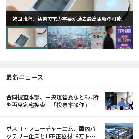
韓国政府、猛暑で電力需要が過去最高更新の可能性
に需給対応体制を点検
最新ニュース
合同捜査本部、中央選管委など9カ所
を再度家宅捜索…「投票率操作」の
資料を確保
ポスコ・フューチャーエム、国内バ
ッテリー企業とLFP正極材19万トン