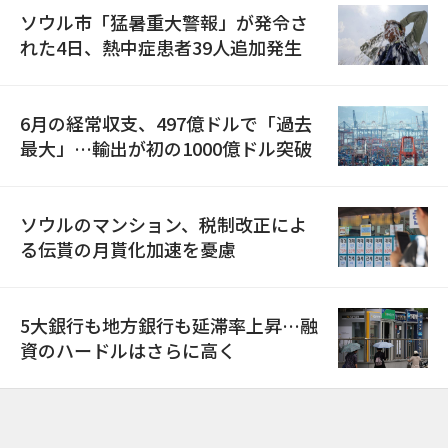
ソウル市「猛暑重大警報」が発令さ
れた4日、熱中症患者39人追加発生
6月の経常収支、497億ドルで「過去
最大」…輸出が初の1000億ドル突破
ソウルのマンション、税制改正によ
る伝貰の月貰化加速を憂慮
5大銀行も地方銀行も延滞率上昇…融
資のハードルはさらに高く