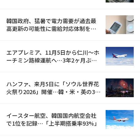
の供給契約を締結
韓国政府、猛暑で電力需要が過去最
高更新の可能性に需給対応体制を点
検
エアプレミア、11月5日から仁川〜ホ
ーチミン路線運航へ…3年2ヶ月ぶり
の再開
ハンファ、来月5日に「ソウル世界花
火祭り2026」開催…韓・米・英の3カ
国が参加
イースター航空、韓国国内航空会社
で1位を記録…「上半期搭乗率93%」