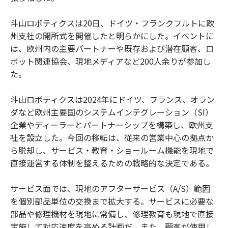
斗山ロボティクスは20日、ドイツ・フランクフルトに欧
州支社の開所式を開催したと明らかにした。イベントに
は、欧州内の主要パートナーや既存および潜在顧客、ロ
ボット関連協会、現地メディアなど200人余りが参加し
た。
斗山ロボティクスは2024年にドイツ、フランス、オラン
ダなど欧州主要国のシステムインテグレーション（SI）
企業やディーラーとパートナーシップを構築し、欧州支
社を設立した。今回の移転は、従来の営業中心の拠点か
ら脱却し、サービス・教育・ショールーム機能を現地で
直接運営する体制を整えるための戦略的な決定である。
サービス面では、現地のアフターサービス（A/S）範囲
を個別部品単位の交換まで拡大する。サービスに必要な
部品や修理機材を現地に常備し、修理教育も現地で直接
実施して対応速度を高める計画だ。また、顧客が使用し