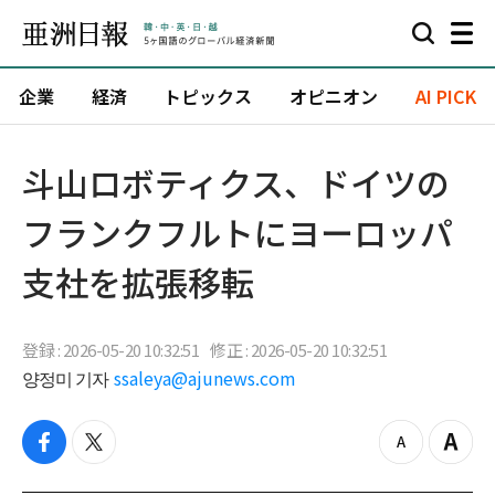
企業
経済
トピックス
オピニオン
AI PICK
斗山ロボティクス、ドイツの
フランクフルトにヨーロッパ
支社を拡張移転
登録 : 2026-05-20 10:32:51
修正 : 2026-05-20 10:32:51
양정미 기자
ssaleya@ajunews.com
f
t
z
Z
a
w
o
o
c
i
o
o