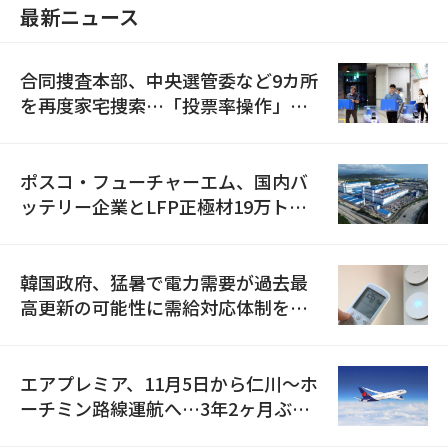
最新ニュース
合同捜査本部、中央選管委など9カ所
を再度家宅捜索…「投票率操作」の
資料を確保
ポスコ・フューチャーエム、国内バ
ッテリー企業とLFP正極材19万トン
の供給契約を締結
韓国政府、猛暑で電力需要が過去最
高更新の可能性に需給対応体制を点
検
エアプレミア、11月5日から仁川〜ホ
ーチミン路線運航へ…3年2ヶ月ぶり
の再開