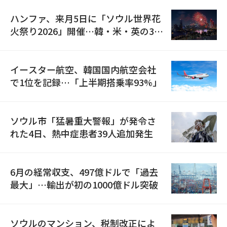
ハンファ、来月5日に「ソウル世界花
火祭り2026」開催…韓・米・英の3カ
国が参加
イースター航空、韓国国内航空会社
で1位を記録…「上半期搭乗率93%」
ソウル市「猛暑重大警報」が発令さ
れた4日、熱中症患者39人追加発生
6月の経常収支、497億ドルで「過去
最大」…輸出が初の1000億ドル突破
ソウルのマンション、税制改正によ