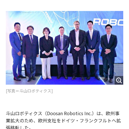
e
t
m
m
b
t
o
i
o
e
u
n
o
r
t
k
[写真＝斗山ロボティクス]
斗山ロボティクス（Doosan Robotics Inc.）は、欧州事
業拡大のため、欧州支社をドイツ・フランクフルトへ拡
張移転した。