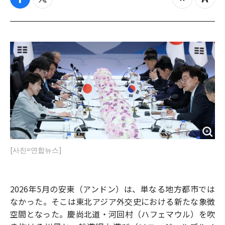
f
t
z
Z
a
w
o
o
c
i
o
o
e
t
m
m
b
t
o
i
o
e
u
n
o
r
t
k
[사진=연합뉴스]
2026年5月の安東（アンドン）は、単なる地方都市では
なかった。そこは東北アジア外交史における新たな象徴
空間となった。慶尚北道・河回村（ハフェマウル）を吹