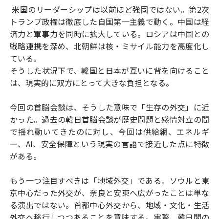
米国のリーダーシップは以前ほど強固ではない。第2次
トランプ政権は徹底した自国第一主義で動く。中国は経
済力と軍事力を同時に拡大している。ロシアは中国との
戦略連携を深め、北朝鮮は核・ミサイル能力を高度化し
ている。
そうした状況下で、韓国と日本が互いに背を向けること
は、現実的に双方にとって大きな負担となる。
今回の首脳会談は、そうした意味で「生存の外交」に近
かった。過去の韓日首脳会談が歴史問題と感情対立の間
で揺れ動いてきたのに対し、今回は供給網、エネルギ
ー、AI、安全保障という現実の言語で接近した点に特徴
がある。
もう一つ注目すべきは「地域外交」である。ソウルと東
京中心だった外交が、奈良と安東へ広がったことは単な
る演出ではない。首都中心外交から、地域・文化・生活
外交へ移行しつつあることを意味する。実際、韓日間の