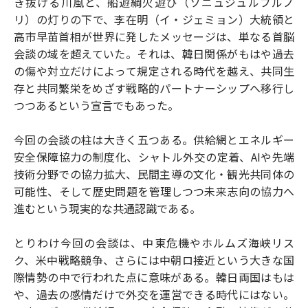
き抜ける川風と、船遊綱火遊び（ソニュジュルブルノ
リ）の灯りの下で、李在明（イ・ジェミョン）大統領と
高市早苗首相が世界に発したメッセージは、単なる首脳
会談の域を超えていた。それは、韓日関係がもはや過去
の傷や対立だけによって規定される時代を越え、共同生
存と共同繁栄をめざす戦略的パートナーシップへ移行し
つつあるという宣言でもあった。
今回の会談の柱は大きく五つある。供給網とエネルギー
安全保障協力の制度化、シャトル外交の定着、AIや先端
技術分野での協力拡大、民間主導の文化・観光共同体の
可能性、そして歴史問題を管理しつつ未来志向の協力へ
進むという現実的な共通認識である。
とりわけ今回の会談は、中東危機やホルムズ海峡リス
ク、米中戦略競争、さらには中朝ロ接近という大きな国
際情勢の中で行われた点に意味がある。韓日両国はもは
や、過去の感情だけで外交を運営できる時代にはない。