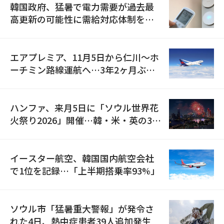
韓国政府、猛暑で電力需要が過去最
高更新の可能性に需給対応体制を点
検
エアプレミア、11月5日から仁川〜ホ
ーチミン路線運航へ…3年2ヶ月ぶり
の再開
ハンファ、来月5日に「ソウル世界花
火祭り2026」開催…韓・米・英の3カ
国が参加
イースター航空、韓国国内航空会社
で1位を記録…「上半期搭乗率93%」
ソウル市「猛暑重大警報」が発令さ
れた4日、熱中症患者39人追加発生