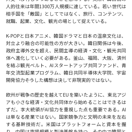
人的往来は年間1300万人規模に達している。若い世代は
相手国を「敵国」としてではなく、旅行、コンテンツ、
就職、起業、文化、観光の場として捉えている。
K-POPと日本アニメ、韓国ドラマと日本の温泉文化は、
対立より融合の可能性の方が大きい。韓日関係は今後、
政府主導外交を超え、民間主導の経済・文化・観光共同
体へ進化していく必要がある。釜山、福岡、大阪、済州
を結ぶ観光ベルト、AIスタートアップ共同ファンド、青
年交流型起業プログラム、韓日共同半導体大学院、宇宙
開発協力――そうした構想は決して非現実的ではない。
欧州が戦争の歴史を越えてEUを築いたように、東北アジ
アも小さな経済・文化共同体から始めることはできるは
ずだ。李大統領がAI協力を重視した点も重要である。AI
は単なる産業ではない。国家競争力と文明の未来を左右
する基幹技術だ。米国はプラットフォームと資本を握
り、中国は市場規模と製造基盤を持つ。その中で韓国と