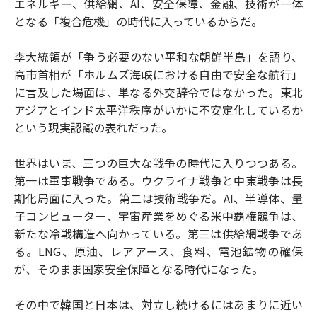
エネルギー、供給網、AI、安全保障、金融、技術が一体
となる「複合危機」の時代に入っているからだ。
李大統領が「争う必要のない平和な朝鮮半島」を語り、
高市首相が「ホルムズ海峡における自由で安全な航行」
に言及した場面は、単なる外交辞令ではなかった。東北
アジアとインド太平洋秩序がいかに不安定化しているか
という現実認識の表れだった。
世界はいま、三つの巨大な戦争の時代に入りつつある。
第一は軍事戦争である。ウクライナ戦争と中東戦争は長
期化局面に入った。第二は技術戦争だ。AI、半導体、量
子コンピューター、宇宙産業をめぐる米中覇権競争は、
新たな冷戦構造へ向かっている。第三は供給網戦争であ
る。LNG、原油、レアアース、食料、電池鉱物の確保
が、そのまま国家安全保障となる時代になった。
その中で韓国と日本は、対立し続けるにはあまりに近い