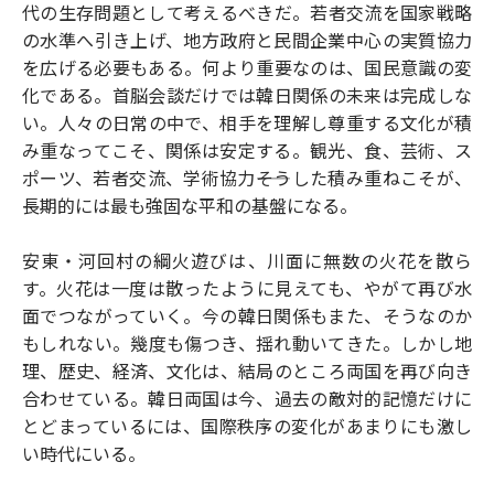
代の生存問題として考えるべきだ。若者交流を国家戦略
の水準へ引き上げ、地方政府と民間企業中心の実質協力
を広げる必要もある。何より重要なのは、国民意識の変
化である。首脳会談だけでは韓日関係の未来は完成しな
い。人々の日常の中で、相手を理解し尊重する文化が積
み重なってこそ、関係は安定する。観光、食、芸術、ス
ポーツ、若者交流、学術協力――そうした積み重ねこそが、
長期的には最も強固な平和の基盤になる。
安東・河回村の綱火遊びは、川面に無数の火花を散ら
す。火花は一度は散ったように見えても、やがて再び水
面でつながっていく。今の韓日関係もまた、そうなのか
もしれない。幾度も傷つき、揺れ動いてきた。しかし地
理、歴史、経済、文化は、結局のところ両国を再び向き
合わせている。韓日両国は今、過去の敵対的記憶だけに
とどまっているには、国際秩序の変化があまりにも激し
い時代にいる。