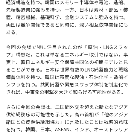
経済構造を持つ。韓国はメモリー半導体や電池、造船、
先端製造業に強みを持つ。一方、日本は素材・部品・装
置、精密機械、基礎科学、金融システムに強みを持つ。
両国は競争関係であると同時に、深い相互依存関係にも
ある。
今回の会談で特に注目されたのが「原油・LNGスワッ
プ」構想だ。これは単なるエネルギー取引ではない。事
実上、韓日エネルギー安全保障共同体の初期モデルと見
ることができる。日本は世界有数のLNG備蓄能力と戦略
備蓄体制を持つ。韓国は高度な製油・石油化学・造船イ
ンフラを持つ。共同備蓄や緊急スワップ体制を制度化で
きれば、中東発の衝撃を大きく和らげる可能性がある。
さらに今回の会談は、二国間外交を超えた新たなアジア
供給網秩序の可能性も示した。高市首相が「他のアジア
諸国との資源供給網協力」に言及したことは戦略的意味
を持つ。韓国、日本、ASEAN、インド、オーストラリア