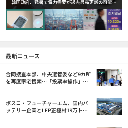
韓国政府、猛暑で電力需要が過去最高更新の可能性
に需給対応体制を点検
最新ニュース
合同捜査本部、中央選管委など9カ所
を再度家宅捜索…「投票率操作」の
資料を確保
ポスコ・フューチャーエム、国内バ
ッテリー企業とLFP正極材19万トン
の供給契約を締結