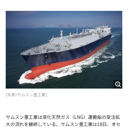
e
t
m
m
b
t
o
i
o
e
u
n
o
r
t
k
[写真=サムスン重工業]
サムスン重工業は液化天然ガス（LNG）運搬船の受注拡
大の流れを継続している。サムスン重工業は18日、オセ