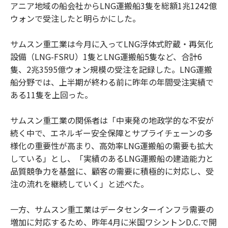
アニア地域の船会社からLNG運搬船3隻を総額1兆1242億
ウォンで受注したと明らかにした。
サムスン重工業は今月に入ってLNG浮体式貯蔵・再気化
設備（LNG-FSRU）1隻とLNG運搬船5隻など、合計6
隻、2兆3595億ウォン規模の受注を記録した。LNG運搬
船分野では、上半期が終わる前に昨年の年間受注実績で
ある11隻を上回った。
サムスン重工業の関係者は「中東発の地政学的な不安が
続く中で、エネルギー安全保障とサプライチェーンの多
様化の重要性が高まり、高効率LNG運搬船の需要も拡大
している」とし、「実績のあるLNG運搬船の建造能力と
品質競争力を基盤に、顧客の需要に積極的に対応し、受
注の流れを継続していく」と述べた。
一方、サムスン重工業はデータセンターインフラ需要の
増加に対応するため、昨年4月に米国ワシントンD.C.で開