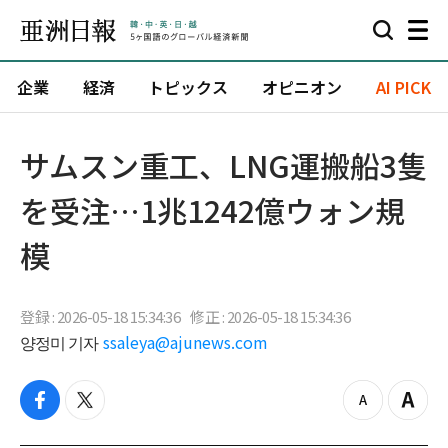
企業
経済
トピックス
オピニオン
AI PICK
サムスン重工、LNG運搬船3隻
を受注…1兆1242億ウォン規
模
登録 : 2026-05-18 15:34:36
修正 : 2026-05-18 15:34:36
양정미 기자
ssaleya@ajunews.com
f
t
z
Z
a
w
o
o
c
i
o
o