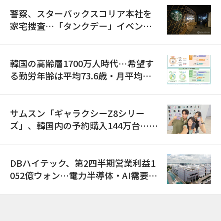
警察、スターバックスコリア本社を
家宅捜査…「タンクデー」イベント
巡り侮辱容疑
韓国の高齢層1700万人時代…希望す
る勤労年齢は平均73.6歳・月平均賃
金は300万ウォン以上
サムスン「ギャラクシーZ8シリー
ズ」、韓国内の予約購入144万台…
「過去最多」
DBハイテック、第2四半期営業利益1
052億ウォン…電力半導体・AI需要増
で売上高23%増