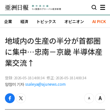
企業
経済
トピックス
オピニオン
AI PICK
地域内の生産の半分が首都圏
に集中…忠南－京畿 半導体産
業交流↑
登録 : 2026-05-18 14:00:34
修正 : 2026-05-18 14:00:34
양정미 기자
ssaleya@ajunews.com
f
t
z
Z
a
w
o
o
c
i
o
o