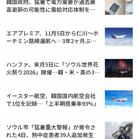
韓国政府、猛暑で電力需要が過去最
高更新の可能性に需給対応体制を点
検
エアプレミア、11月5日から仁川〜ホ
ーチミン路線運航へ…3年2ヶ月ぶり
の再開
ハンファ、来月5日に「ソウル世界花
火祭り2026」開催…韓・米・英の3カ
国が参加
イースター航空、韓国国内航空会社
で1位を記録…「上半期搭乗率93%」
ソウル市「猛暑重大警報」が発令さ
れた4日、熱中症患者39人追加発生