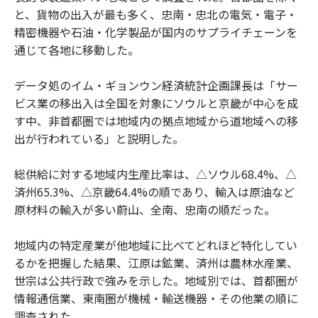
と、貨物の出入が最も多く、忠南・忠北の電気・電子・
精密機器や石油・化学製品が国内のサプライチェーンを
通じて各地に移動した。
データ処のイム・ギョンウン経済統計企画課長は「サー
ビス業の移出入は全国を対象にソウルと京畿が中心を成
す中、非首都圏では地域内の拠点地域から道地域への移
出が行われている」と説明した。
総供給に対する地域内生産比率は、△ソウル68.4%、△
済州65.3%、△京畿64.4%の順であり、輸入は原油など
原材料の輸入が多い蔚山、全南、忠南の順だった。
地域内の特定産業が他地域に比べてどれほど特化してい
るかを把握した結果、江原は鉱業、済州は農林水産業、
世宗は公共行政で強みを示した。地域別では、首都圏が
情報通信業、東南圏が機械・輸送機器・その他業の順に
調査された。