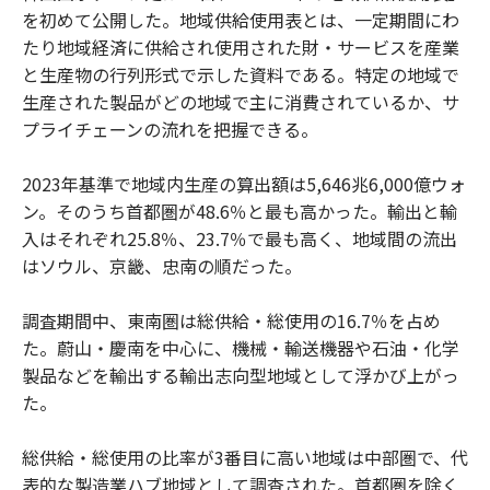
を初めて公開した。地域供給使用表とは、一定期間にわ
たり地域経済に供給され使用された財・サービスを産業
と生産物の行列形式で示した資料である。特定の地域で
生産された製品がどの地域で主に消費されているか、サ
プライチェーンの流れを把握できる。
2023年基準で地域内生産の算出額は5,646兆6,000億ウォ
ン。そのうち首都圏が48.6％と最も高かった。輸出と輸
入はそれぞれ25.8％、23.7％で最も高く、地域間の流出
はソウル、京畿、忠南の順だった。
調査期間中、東南圏は総供給・総使用の16.7％を占め
た。蔚山・慶南を中心に、機械・輸送機器や石油・化学
製品などを輸出する輸出志向型地域として浮かび上がっ
た。
総供給・総使用の比率が3番目に高い地域は中部圏で、代
表的な製造業ハブ地域として調査された。首都圏を除く