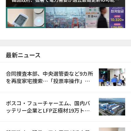
に需給対応体制を点検
最新ニュース
合同捜査本部、中央選管委など9カ所
を再度家宅捜索…「投票率操作」の
資料を確保
ポスコ・フューチャーエム、国内バ
ッテリー企業とLFP正極材19万トン
の供給契約を締結