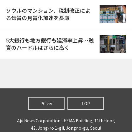
ソウルのマンション、税制改正によ
る伝貰の月貰化加速を憂慮
5大銀行も地方銀行も延滞率上昇…融
資のハードルはさらに高く
PC ver
TOP
Aju News Corporation LEEMA Building, 11th floor,
42, Jong-ro 1-gil, Jongno-gu, Seoul