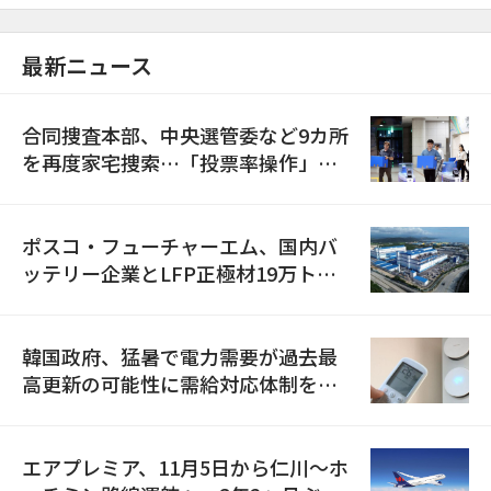
最新ニュース
合同捜査本部、中央選管委など9カ所
を再度家宅捜索…「投票率操作」の
資料を確保
ポスコ・フューチャーエム、国内バ
ッテリー企業とLFP正極材19万トン
の供給契約を締結
韓国政府、猛暑で電力需要が過去最
高更新の可能性に需給対応体制を点
検
エアプレミア、11月5日から仁川〜ホ