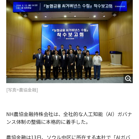
o
e
u
n
o
r
t
k
[写真=農協金融]
NH農協金融持株会社は、全社的な人工知能（AI）ガバナ
ンス体制の整備に本格的に着手した。
農協金融は13日、ソウル中区に所在する本社で「AIガバ