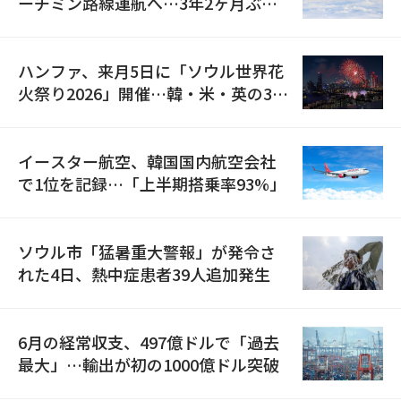
ーチミン路線運航へ…3年2ヶ月ぶり
の再開
ハンファ、来月5日に「ソウル世界花
火祭り2026」開催…韓・米・英の3カ
国が参加
イースター航空、韓国国内航空会社
で1位を記録…「上半期搭乗率93%」
ソウル市「猛暑重大警報」が発令さ
れた4日、熱中症患者39人追加発生
6月の経常収支、497億ドルで「過去
最大」…輸出が初の1000億ドル突破