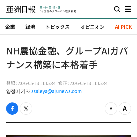
企業
経済
トピックス
オピニオン
AI PICK
NH農協金融、グループAIガバ
ナンス構築に本格着手
登録 : 2026-05-13 11:15:34
修正 : 2026-05-13 11:15:34
양정미 기자
ssaleya@ajunews.com
f
t
z
Z
a
w
o
o
c
i
o
o
e
t
m
m
b
t
o
i