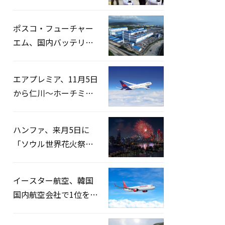
宅捜索…「投票率操
作」の資料を確保
ポスコ・フューチャー
エム、国内バッテリー
企業とLFP正極材19万ト
ンの供給契約を締結
エアプレミア、11月5日
から仁川〜ホーチミン
路線運航へ…3年2ヶ月
ぶりの再開
ハンファ、来月5日に
「ソウル世界花火祭り
2026」開催…韓・米・
英の3カ国が参加
イースター航空、韓国
国内航空会社で1位を記
録…「上半期搭乗率
93%」