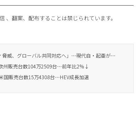
信 、翻案、配布することは禁じられています。
· 「AI時代のセキュリティ脅威、グローバル共同対応へ」…現代自・起亜が「サイバーセキュリティ・ワーキンググループ」を発足
欧州販売台数104万2509台…前年比2%↓
米国販売台数15万4308台…HEV成長加速