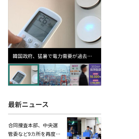
韓国政府、猛暑で電力需要が過去最
高更新の可能性に需給対応体制を点
検
最新ニュース
合同捜査本部、中央選
管委など9カ所を再度家