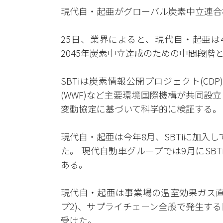
現代自・起亜がグローバル炭素中立連合
25日、業界によると、現代自・起亜は4
2045年炭素中立達成のための中間段
SBTiは炭素情報公開プロジェクト(CD
(WWF)など主要環境国際機構が共同設
変動協定に基づいて科学的に検証する。
現代自・起亜は今年8月、SBTiに加入
た。 現代自動車グループでは9月にSB
ある。
現代自・起亜は事業場の温室効果ガス直
プ2)、サプライチェーン全般で発生する
受けた。