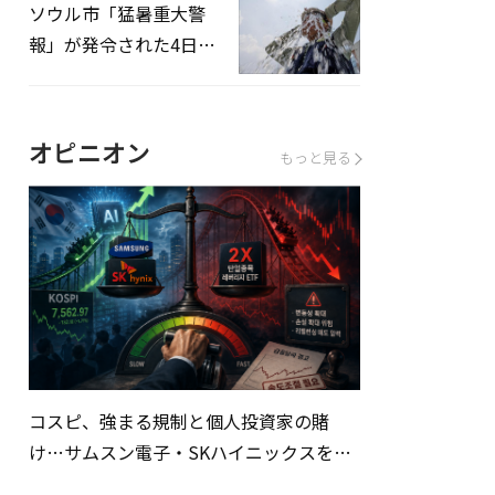
ソウル市「猛暑重大警
報」が発令された4日、
熱中症患者39人追加発
生
オピニオン
もっと見る
コスピ、強まる規制と個人投資家の賭
け…サムスン電子・SKハイニックスを巡
る明暗