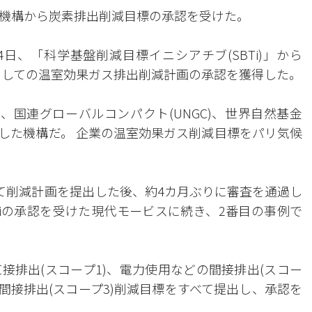
機構から炭素排出削減目標の承認を受けた。
日、「科学基盤削減目標イニシアチブ(SBTi)」から
階としての温室効果ガス排出削減計画の承認を獲得した。
P)、国連グローバルコンパクト(UNGC)、世界自然基金
立した機構だ。 企業の温室効果ガス削減目標をパリ気候
して削減計画を提出した後、約4カ月ぶりに審査を通過し
Tiの承認を受けた現代モービスに続き、2番目の事例で
接排出(スコープ1)、電力使用などの間接排出(スコー
間接排出(スコープ3)削減目標をすべて提出し、承認を