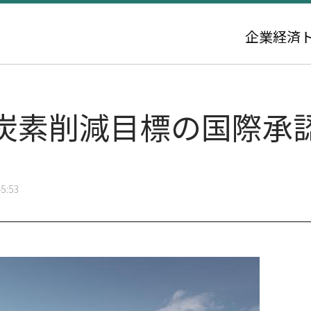
企業
経済
炭素削減目標の国際承
5:53