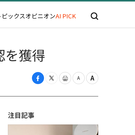
トピックス
オピニオン
AI PICK
認を獲得
注目記事